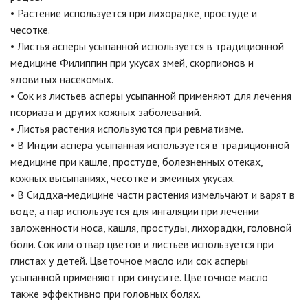
• Растение используется при лихорадке, простуде и
чесотке.
• Листья асперы усыпанной используется в традиционной
медицине Филиппин при укусах змей, скорпионов и
ядовитых насекомых.
• Сок из листьев асперы усыпанной применяют для лечения
псориаза и других кожных заболеваний.
• Листья растения используются при ревматизме.
• В Индии аспера усыпанная используется в традиционной
медицине при кашле, простуде, болезненных отеках,
кожных высыпаниях, чесотке и змеиных укусах.
• В Сиддха-медицине части растения измельчают и варят в
воде, а пар используется для ингаляции при лечении
заложенности носа, кашля, простуды, лихорадки, головной
боли. Сок или отвар цветов и листьев используется при
глистах у детей. Цветочное масло или сок асперы
усыпанной применяют при синусите. Цветочное масло
также эффективно при головных болях.