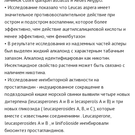
личинок Culex quinquefasciatus и Aedes Aegypti.
• Исследование показало что Leucas aspera имеет
значительное противовоспалительное действие при
остром и подостром воспалении, которое более
эффективно, чем действие ацетилсалициловой кислоты и
менее эффективно, чем фенилбутазон
• В результате исследования из надземных частей асперы
был выделен жидкий алкалоид с характерным табачным
запахом. Алкалоид идентифицирован как никотин.
Инсектицидное свойство растения может быть связано с
наличием никотина.
• Исследование ингибиторной активности на
простагландин - индуцированное сокращение в
подвздошной кишке морской свинки выявили четыре новых
дитерпена (leucasperones А и В и lecasperols А и В) и три
новых гликозида ( leucasperosides А, В, и C ), которые
вместе с известными соединениями . Leucasperone,
leucasperosides А и В , и linifolioside ингибировали
биосинтез простагландинов.