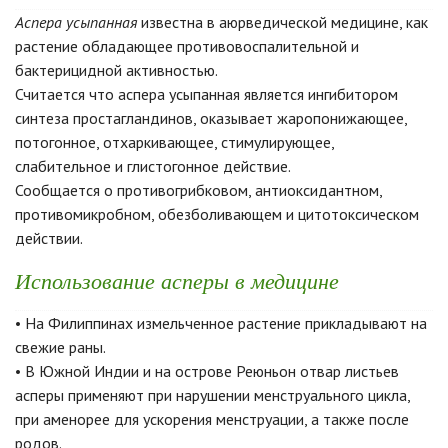
Аспера усыпанная
известна в аюрведической медицине, как
растение обладающее противовоспалительной и
бактерицидной активностью.
Считается что аспера усыпанная является ингибитором
синтеза простагландинов, оказывает жаропонижающее,
потогонное, отхаркивающее, стимулирующее,
слабительное и глистогонное действие.
Сообщается о противогрибковом, антиоксидантном,
противомикробном, обезболивающем и цитотоксическом
действии.
Использование асперы в медицине
• На Филиппинах измельченное растение прикладывают на
свежие раны.
• В Южной Индии и на острове Реюньон отвар листьев
асперы применяют при нарушении менструального цикла,
при аменорее для ускорения менструации, а также после
родов.