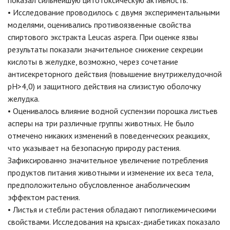
показал сильнейшую цитотоксическую активность.
• Исследование проводилось с двумя экспериментальными
моделями, оценивались противоязвенные свойства
спиртового экстракта Leucas aspera. При оценке язвы
результаты показали значительное снижение секреции
кислоты в желудке, возможно, через сочетание
антисекреторного действия (повышение внутрижелудочной
рН>4,0) и защитного действия на слизистую оболочку
желудка.
• Оценивалось влияние водной суспензии порошка листьев
асперы на три различные группы животных. Не было
отмечено никаких изменений в поведенческих реакциях,
что указывает на безопасную природу растения.
Зафиксированно значительное увеличение потребления
продуктов питания животными и изменение их веса тела,
предположительно обусловленное анаболическим
эффектом растения.
• Листья и стебли растения обладают гипогликемическими
свойствами. Исследования на крысах-диабетиках показало