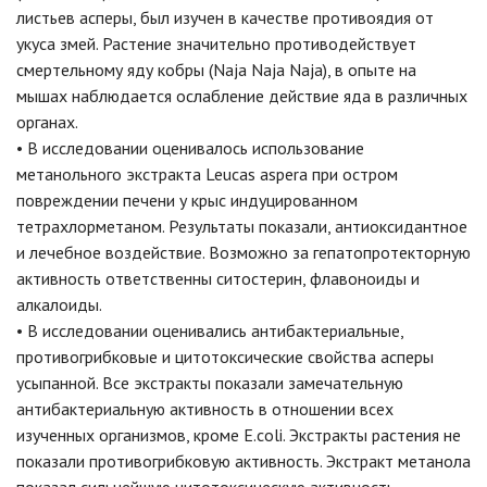
листьев асперы, был изучен в качестве противоядия от
укуса змей. Растение значительно противодействует
смертельному яду кобры (Naja Naja Naja), в опыте на
мышах наблюдается ослабление действие яда в различных
органах.
• В исследовании оценивалось использование
метанольного экстракта Leucas aspera при остром
повреждении печени у крыс индуцированном
тетрахлорметаном. Результаты показали, антиоксидантное
и лечебное воздействие. Возможно за гепатопротекторную
активность ответственны ситостерин, флавоноиды и
алкалоиды.
• В исследовании оценивались антибактериальные,
противогрибковые и цитотоксические свойства асперы
усыпанной. Все экстракты показали замечательную
антибактериальную активность в отношении всех
изученных организмов, кроме E.coli. Экстракты растения не
показали противогрибковую активность. Экстракт метанола