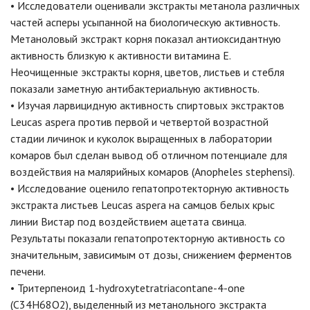
• Исследователи оценивали экстракты метанола различных
частей асперы усыпанной на биологическую активность.
Метаноловый экстракт корня показал антиоксидантную
активность близкую к активности витамина Е.
Неочищенные экстракты корня, цветов, листьев и стебля
показали заметную антибактериальную активность.
• Изучая ларвицидную активность спиртовых экстрактов
Leucas aspera против первой и четвертой возрастной
стадии личинок и куколок выращенных в лаборатории
комаров был сделан вывод об отличном потенциале для
воздействия на малярийных комаров (Anopheles stephensi).
• Исследование оценило гепатопротекторную активность
экстракта листьев Leucas aspera на самцов белых крыс
линии Вистар под воздействием ацетата свинца.
Результаты показали гепатопротекторную активность со
значительным, зависимым от дозы, снижением ферментов
печени.
• Тритерпеноид 1-hydroxytetratriacontane-4-one
(C34H68O2), выделенный из метанольного экстракта