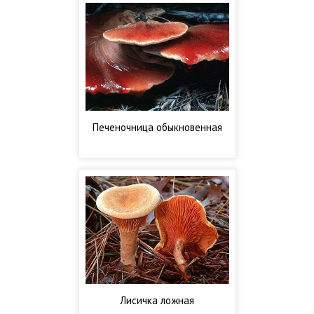
Печеночница обыкновенная
Лисичка ложная