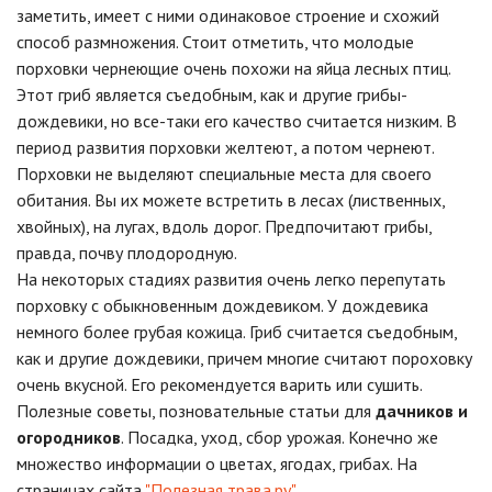
заметить, имеет с ними одинаковое строение и схожий
способ размножения. Стоит отметить, что молодые
порховки чернеющие очень похожи на яйца лесных птиц.
Этот гриб является съедобным, как и другие грибы-
дождевики, но все-таки его качество считается низким. В
период развития порховки желтеют, а потом чернеют.
Порховки не выделяют специальные места для своего
обитания. Вы их можете встретить в лесах (лиственных,
хвойных), на лугах, вдоль дорог. Предпочитают грибы,
правда, почву плодородную.
На некоторых стадиях развития очень легко перепутать
порховку с обыкновенным дождевиком. У дождевика
немного более грубая кожица. Гриб считается съедобным,
как и другие дождевики, причем многие считают пороховку
очень вкусной. Его рекомендуется варить или сушить.
Полезные советы, позновательные статьи для
дачников и
огородников
. Посадка, уход, сбор урожая. Конечно же
множество информации о цветах, ягодах, грибах. На
страницах сайта
"Полезная трава.ру"