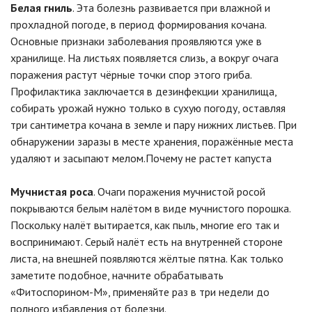
Белая гниль
. Эта болезнь развивается при влажной и
прохладной погоде, в период формирования кочана.
Основные признаки заболевания проявляются уже в
хранилище. На листьях появляется слизь, а вокруг очага
поражения растут чёрные точки спор этого гриба.
Профилактика заключается в дезинфекции хранилища,
собирать урожай нужно только в сухую погоду, оставляя
три сантиметра кочана в земле и пару нижних листьев. При
обнаружении заразы в месте хранения, поражённые места
удаляют и засыпают мелом.Почему не растет капуста
Мучнистая роса
. Очаги поражения мучнистой росой
покрываются белым налётом в виде мучнистого порошка.
Поскольку налёт вытирается, как пыль, многие его так и
воспринимают. Серый налёт есть на внутренней стороне
листа, на внешней появляются жёлтые пятна. Как только
заметите подобное, начните обрабатывать
«Фитоспорином-М», применяйте раз в три недели до
полного избавления от болезни.