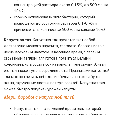
концентрацией раствора около 0,15%, до 500 мл. на
10м2;
Можно использовать энтобактерин, который
разводится до состояния раствора 0,1-0,4% и
применяется в количестве 500 мл. на каждые 10м2.
Капустная тля
. Капустная тля представляет собой
достаточно мелкого паразита, серовато-белого цвета с
неким восковым налетом. В весеннее время, с первым
серьезным теплом, тля готова появиться целыми
колониями, ну а сосать сок из капусты, тем самым убивая
его, тля может уже к середине лета. Признаками капустной
тли можно считать небольшие белые, а позже и бурые
пятна, скрученные листья, потерю завязей. Капустная тля
может быстро погубить урожай капусты
Меры борьбы с капустной тлей
Капустная тля — это мелкий вредитель, который
обнаруживает свое присутствие в капусте белым, а