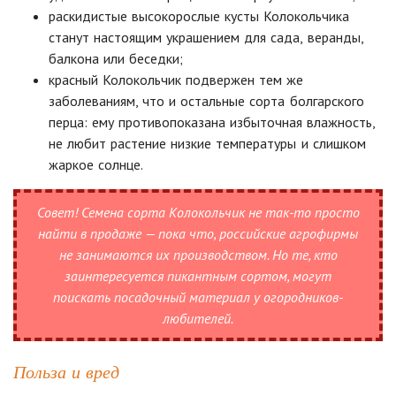
раскидистые высокорослые кусты Колокольчика
станут настоящим украшением для сада, веранды,
балкона или беседки;
красный Колокольчик подвержен тем же
заболеваниям, что и остальные сорта болгарского
перца: ему противопоказана избыточная влажность,
не любит растение низкие температуры и слишком
жаркое солнце.
Совет!
Семена сорта Колокольчик не так-то просто
найти в продаже — пока что, российские агрофирмы
не занимаются их производством. Но те, кто
заинтересуется пикантным сортом, могут
поискать посадочный материал у огородников-
любителей.
Польза и вред