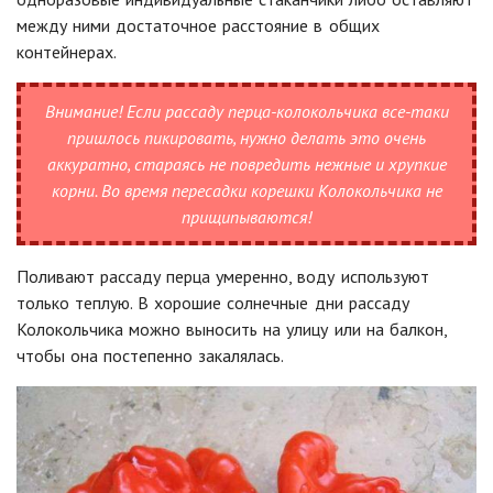
между ними достаточное расстояние в общих
контейнерах.
Внимание!
Если рассаду перца-колокольчика все-таки
пришлось пикировать, нужно делать это очень
аккуратно, стараясь не повредить нежные и хрупкие
корни. Во время пересадки корешки Колокольчика не
прищипываются!
Поливают рассаду перца умеренно, воду используют
только теплую. В хорошие солнечные дни рассаду
Колокольчика можно выносить на улицу или на балкон,
чтобы она постепенно закалялась.