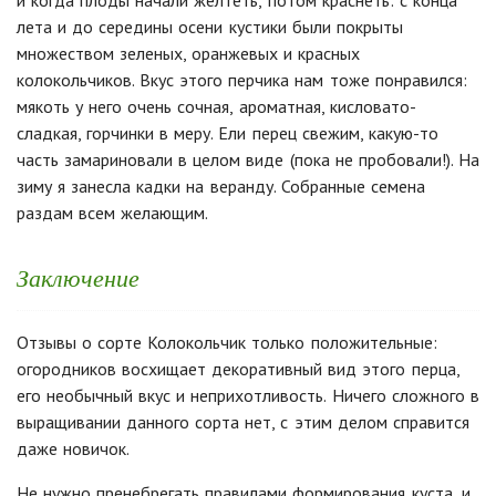
и когда плоды начали желтеть, потом краснеть: с конца
лета и до середины осени кустики были покрыты
множеством зеленых, оранжевых и красных
колокольчиков. Вкус этого перчика нам тоже понравился:
мякоть у него очень сочная, ароматная, кисловато-
сладкая, горчинки в меру. Ели перец свежим, какую-то
часть замариновали в целом виде (пока не пробовали!). На
зиму я занесла кадки на веранду. Собранные семена
раздам всем желающим.
Заключение
Отзывы о сорте Колокольчик только положительные:
огородников восхищает декоративный вид этого перца,
его необычный вкус и неприхотливость. Ничего сложного в
выращивании данного сорта нет, с этим делом справится
даже новичок.
Не нужно пренебрегать правилами формирования куста, и