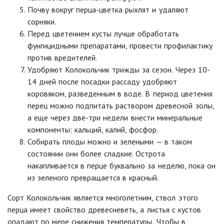
Почву вокруг перца-цветка рыхлят и удаляют
сорняки.
Перед цветением кусты лучше обработать
фунгицидными препаратами, провести профилактику
против вредителей.
Удобряют Колокольчик трижды за сезон. Через 10-
14 дней после посадки рассаду удобряют
коровяком, разведенным в воде. В период цветения
перец можно подпитать раствором древесной золы,
а еще через две-три недели внести минеральные
компоненты: кальций, калий, фосфор.
Собирать плоды можно и зелеными — в таком
состоянии они более сладкие. Острота
накапливается в перце буквально за неделю, пока он
из зеленого превращается в красный.
Сорт Колокольчик является многолетним, ствол этого
перца имеет свойство древесневеть, а листья с кустов
опадают по мере снижения температуры.
Чтобы в