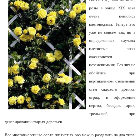
розы в конце XIX века
очень ценились
цветоводами. Теперь это
уже не совсем так, но в
определенных случаях
плетистые розы
оказываются
незаменимыми. Без них не
обойтись при
вертикальном озеленении
стен садового домика,
оград, в оформление
пергол, беседок, арок,
трельяжей, при
декорировании старых деревьев.
Все многочисленные сорта плетистых роз можно разделить на два типа.