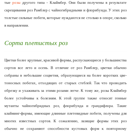
тые
розы
другого типа - Клаймбер. Они были получены в результате
скрещивания роз Рамблер с чайногибридными и флорибунда. У этих роз
толстые сильные побеги, которые нуждаются не столько в опоре, сколько
в на­правлении.
Сорта плетистых роз
Цветки более крупные, красивой формы, распускающиеся у большинства
сортов все лето и осень. В отличие от роз Рамблер, цветки обычно
собраны в не­большие соцветия, образующиеся на более коротких цве­
тоносных побегах, отходящих от старых стеблей. Так что проводить
обрезку и ухаживать за этими розами легче. К тому же, розы Клаймбер
более устойчивы к болезням. К этой группе также относят генные
мутанты чайногибрид­ных роз, флорибунда и грандифлора. Такие
клайминг-формы, имеющие длинные плетевидные побеги, получе­ны для
многих известных сортов. К сожалению, лазящие формы этих роз
обычно не сохраняют способности кус­товых форм к повторному