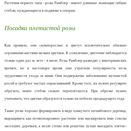
Растения первого типа - розы Рамблер - имеют длинные лазающие гибкие
стебли, нуждающиеся в подвязке к опорам.
Посадка плетистой розы
Как правило, они сильнорослые и цветут исключи­тельно обильно
огромными кистями мелких цветков. К сожалению, цветение наблюдается
только один раз за лето - в июле. Розы Рамблер разводят с викторианских
времен, но в настоящее время они утратили популяр­ность из-за
трудоемкости ухода за ними. Они подверже­ны заболеванию мучнистой
росой и требуют частых опрыскиваний. Кроме того, их нужно регулярно
обре­зать, иначе стебли сильно переплетаются. При обрезке нужно
учитывать, что цветки образуются только на по­бегах предыдущего года.
Такие розы хорошо формировать в виде плакучего штамбового деревца,
выращивать как почвопокровное растение или маскировать ими стволы
засохших деревь­ев, а возле стены или решетки лучше высадить плетис­