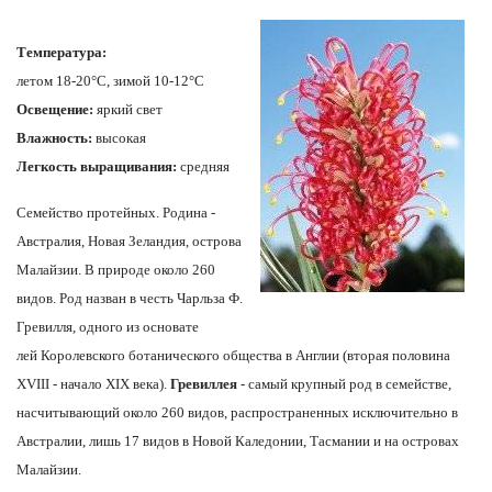
Температура:
летом 18-20°C, зимой 10-12°C
Освещение:
яркий свет
Влажность:
высокая
Легкость выращивания:
средняя
Семейство протейных. Родина -
Австралия, Новая Зеландия, острова
Малайзии. В природе около 260
видов. Род назван в честь Чарльза Ф.
Гревилля, одного из основате
лей Королевского ботанического общества в Англии (вторая половина
XVIII - начало XIX века).
Гревиллея
- самый крупный род в семействе,
насчитывающий около 260 видов, распространенных исключительно в
Австралии, лишь 17 видов в Новой Каледонии, Тасмании и на островах
Малайзии.