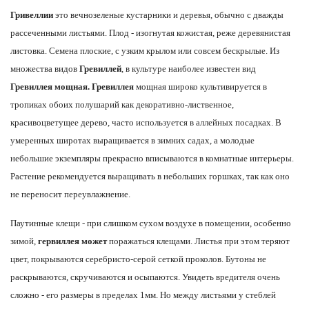
Гривеллии
это вечнозеленые кустарники и деревья, обычно с дважды
рассеченными листьями. Плод - изогнутая кожистая, реже деревянистая
листовка. Семена плоские, с узким крылом или совсем бескрылые. Из
множества видов
Гревиллей
, в культуре наиболее известен вид
Гревиллея мощная.
Гревиллея
мощная широко культивируется в
тропиках обоих полушарий как декоративно-лиственное,
красивоцветущее дерево, часто используется в аллейных посадках. В
умеренных широтах выращивается в зимних садах, а молодые
небольшие экземпляры прекрасно вписываются в комнатные интерьеры.
Растение рекомендуется выращивать в небольших горшках, так как оно
не переносит переувлажнение.
Паутинные клещи - при слишком сухом воздухе в помещении, особенно
зимой,
гервиллея может
поражаться клещами. Листья при этом теряют
цвет, покрываются серебристо-серой сеткой проколов. Бутоны не
раскрываются, скручиваются и осыпаются. Увидеть вредителя очень
сложно - его размеры в пределах 1мм. Но между листьями у стеблей