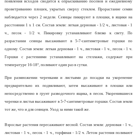
появления всходов сводится к опрыскиванию посевов и ежедневному
проветриванию плошек, укрытых сверху стеклом. Прорастание семян
наблюдается через 2 недели. Сеянцы пикируют в плошки, в ящики на
расстоянии 1 х 1 см. Состав земли: легкая дерновая - 1/2 ч., листовая - 1
ч., песок - 1/2 ч. Пикировку устанавливают близко к свету. По
разрастании сеянцы высаживают в 5-7-сантиметровые горшки по
одному. Состав земли: легкая дерновая - 1 ч., листовая - 1 ч., песок - 1 ч.
Горшки с растениями устанавливают на стеллажи, содержат при
температуре 16-18°, поливают один раз в сутки.
При размножении черенками и листьями до посадки на укоренение
предварительно их подвяливают, затем высаживают в плошки или
непосредственно в грунт разводочного ящика, в песок. Укоренившиеся
черенки и листья высаживают в 5-7-сантиметровые горшки. Состав земли
тот же, что и для сеянцев. Уход за ними такой же.
Взрослые растения пересаживают весной. Состав земли: дерновая - 1 ч.,
листовая - 1 ч., песок - 1 ч., торфяная - 1/2 ч. Летом растения поливают