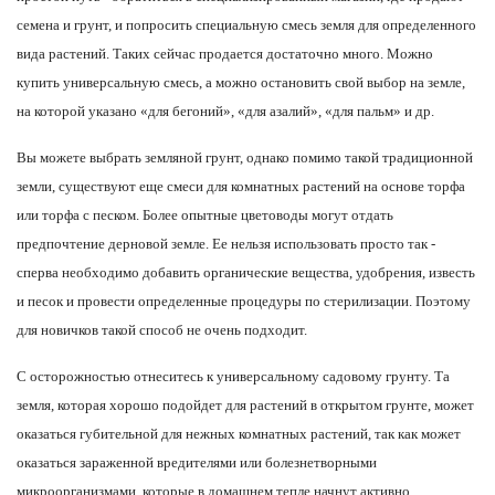
семена и грунт, и попросить специальную смесь земля для определенного
вида растений. Таких сейчас продается достаточно много. Можно
купить универсальную смесь, а можно остановить свой выбор на земле,
на которой указано «для бегоний», «для азалий», «для пальм» и др.
Вы можете выбрать земляной грунт, однако помимо такой традиционной
земли, существуют еще смеси для комнатных растений на основе торфа
или торфа с песком. Более опытные цветоводы могут отдать
предпочтение дерновой земле. Ее нельзя использовать просто так -
сперва необходимо добавить органические вещества, удобрения, известь
и песок и провести определенные процедуры по стерилизации. Поэтому
для новичков такой способ не очень подходит.
С осторожностью отнеситесь к универсальному садовому грунту. Та
земля, которая хорошо подойдет для растений в открытом грунте, может
оказаться губительной для нежных комнатных растений, так как может
оказаться зараженной вредителями или болезнетворными
микроорганизмами, которые в домашнем тепле начнут активно