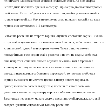
пенопласта или москитной сеткой в несколько слоев. На дно сперва
необходимо насыпать дренаж, а сверху - примерно двухсантиметровый
слой земли. Ее потребуется такое количество, чтобы установленный в
горшке корневой ком был в итоге полностью прикрыт землей и до края
горшка еще оставалось 1-2 сантиметра.
Вытащив растение из старого горшка, оцените состояние корней, и либо
отправляйте цветок вместе с комом в новый горшок, либо слегка очистите
корни вилкой, цапкой или острым ножом. Такая очистка может
понадобиться, если корни слабо развиты и почти не видны, либо если
они, напротив, слишком сильно опутали земляной ком. Обработав
корневую систему (если вы пересаживаете комнатные растения не
методом перевалки, а собственно пересадкой, то промыв и обрезав
корни), вы можете поместить цветок в центр нового горшка, и,
придерживая его, засыпать грунтом, после чего стоит пальцами
уплотнить землю по периметру горшка и обильно полить растение.
Заканчивая пересадку, можно сверху насыпать слой дренажа, который
создаст нужный микроклимат вашему растению.