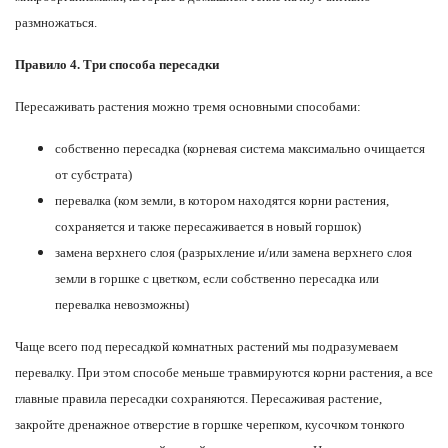
размножаться.
Правило 4. Три способа пересадки
Пересаживать растения можно тремя основными способами:
собственно пересадка (корневая система максимально очищается
от субстрата)
перевалка (ком земли, в котором находятся корни растения,
сохраняется и также пересаживается в новый горшок)
замена верхнего слоя (разрыхление и/или замена верхнего слоя
земли в горшке с цветком, если собственно пересадка или
перевалка невозможны)
Чаще всего под пересадкой комнатных растений мы подразумеваем
перевалку. При этом способе меньше травмируются корни растения, а все
главные правила пересадки сохраняются. Пересаживая растение,
закройте дренажное отверстие в горшке черепком, кусочком тонкого