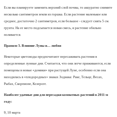
Если вы планируете заменить верхний слой почвы, то аккуратно снимите
несколько сантиметров земли из горшка. Если растение маленькое или
среднее, достаточно 2 сантиметров, если большое - следует снять 5 см.
грунта. На ее место подсыпается новая смесь, и растение обильно
поливается.
Правило 5. Влияние Луны и… любви
Некоторые цветоводы предпочитают пересаживать растения в
определенные лунные дни. Считается, что они легче приживаются, если
помещены в новые «домики» при растущей Луне, особенно если она
находилась в «плодородных» знаках Зодиака: Раке, Тельце, Весах,
Рыбах, Скорпионе, Козероге.
Наиболее удачные дни для пересадки комнатных растений в 2011-м
году:
9, 10 марта