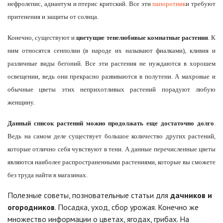
нефролепис, адиантум и птерис критский. Все эти
папоротник
и требуют
притенения и защиты от солнца.
Конечно, существуют и
цветущие тенелюбивые комнатные растения
. К
ним относятся сенполии (в народе их называют фиалками), кливия и
различные виды бегоний. Все эти растения не нуждаются в хорошем
освещении, ведь они прекрасно развиваются в полутени. А махровые и
обычные цветы этих неприхотливых растений порадуют любую
женщину.
Данный список растений можно продолжать еще достаточно долго
.
Ведь на самом деле существует большое количество других растений,
которые отлично себя чувствуют в тени. А данные перечисленные цветы
являются наиболее распространенными растениями, которые вы сможете
без труда найти в магазинах.
Полезные советы, позновательные статьи для
дачников и
огородников
. Посадка, уход, сбор урожая. Конечно же
множество информации о цветах, ягодах, грибах. На