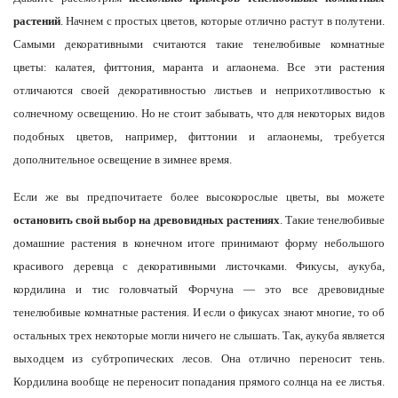
растений
. Начнем с простых цветов, которые отлично растут в полутени.
Самыми декоративными считаются такие тенелюбивые комнатные
цветы: калатея, фиттония, маранта и аглаонема. Все эти растения
отличаются своей декоративностью листьев и неприхотливостью к
солнечному освещению. Но не стоит забывать, что для некоторых видов
подобных цветов, например, фиттонии и аглаонемы, требуется
дополнительное освещение в зимнее время.
Если же вы предпочитаете более высокорослые цветы, вы можете
остановить свой выбор на древовидных растениях
. Такие тенелюбивые
домашние растения в конечном итоге принимают форму небольшого
красивого деревца с декоративными листочками. Фикусы, аукуба,
кордилина и тис головчатый Форчуна — это все древовидные
тенелюбивые комнатные растения. И если о фикусах знают многие, то об
остальных трех некоторые могли ничего не слышать. Так, аукуба является
выходцем из субтропических лесов. Она отлично переносит тень.
Кордилина вообще не переносит попадания прямого солнца на ее листья.