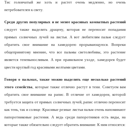
Тис головчатый же хоть и растет очень медленно, но очень
нетребователен к свету.
Среди других популярных и не менее красивых комнатных растений
следует также выделить драцену, которая не переносит попадания
прямых солнечных лучей на листья. А вот любителям пальм следует
обратить свое внимание на хамедорею прорывающуюся. Вопреки
общепринятому мнению, что все пальмы светолюбивы, это растение
является теневыносливым. А при правильном уходе, хамедорея будет
цвести круглый год красивыми желтыми цветами.
Говоря о пальмах, также можно выделить еще несколько растений
этого семейства
, которые также отлично растут в тени. Советуем вам
обратить свое внимание на рапис. В отличие от хамедореи, которой
требуется защита от прямых солнечных лучей, рапис отлично переносит
как тень, так и солнце. Красивые резные листья пальм очень напоминают
папоротниковые растения. А ведь среди папоротников есть виды, на
которые также обязательно следует обратить внимание. К ним относятся: