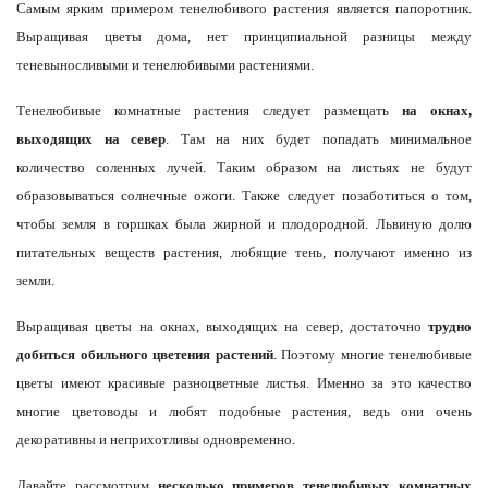
Самым ярким примером тенелюбивого растения является папоротник.
Выращивая цветы дома, нет принципиальной разницы между
теневыносливыми и тенелюбивыми растениями.
Тенелюбивые комнатные растения следует размещать
на окнах,
выходящих на север
. Там на них будет попадать минимальное
количество соленных лучей. Таким образом на листьях не будут
образовываться солнечные ожоги. Также следует позаботиться о том,
чтобы земля в горшках была жирной и плодородной. Львиную долю
питательных веществ растения, любящие тень, получают именно из
земли.
Выращивая цветы на окнах, выходящих на север, достаточно
трудно
добиться обильного цветения растений
. Поэтому многие тенелюбивые
цветы имеют красивые разноцветные листья. Именно за это качество
многие цветоводы и любят подобные растения, ведь они очень
декоративны и неприхотливы одновременно.
Давайте рассмотрим
несколько примеров тенелюбивых комнатных