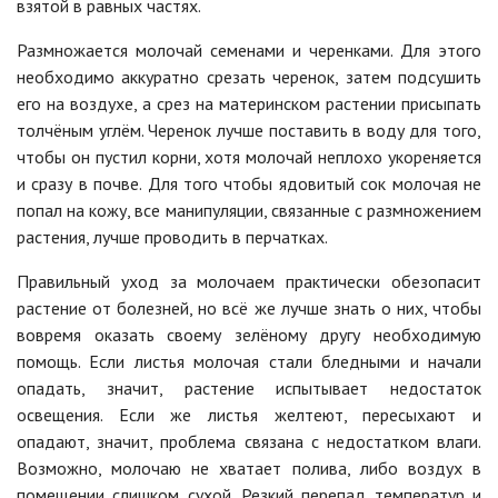
взятой в равных частях.
Размножается молочай семенами и черенками. Для этого
необходимо аккуратно срезать черенок, затем подсушить
его на воздухе, а срез на материнском растении присыпать
толчёным углём. Черенок лучше поставить в воду для того,
чтобы он пустил корни, хотя молочай неплохо укореняется
и сразу в почве. Для того чтобы ядовитый сок молочая не
попал на кожу, все манипуляции, связанные с размножением
растения, лучше проводить в перчатках.
Правильный уход за молочаем практически обезопасит
растение от болезней, но всё же лучше знать о них, чтобы
вовремя оказать своему зелёному другу необходимую
помощь. Если листья молочая стали бледными и начали
опадать, значит, растение испытывает недостаток
освещения. Если же листья желтеют, пересыхают и
опадают, значит, проблема связана с недостатком влаги.
Возможно, молочаю не хватает полива, либо воздух в
помещении слишком сухой. Резкий перепад температур и