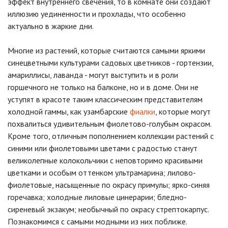
эффект внутреннего свечения, то в комнате они создают
иллюзию уединенности и прохлады, что особенно
актуально в жаркие дни.
Многие из растений, которые считаются самыми яркими
синецветными культурами садовых цветников - гортензии,
амариллисы, лаванда - могут выступить и в роли
горшечного не только на балконе, но и в доме. Они не
уступят в красоте таким классическим представителям
холодной гаммы, как узамбарские
фиалки
, которые могут
похвалиться удивительным фиолетово-голубым окрасом.
Кроме того, отличным пополнением коллекции растений с
синими или фиолетовыми цветами с радостью станут
великолепные колокольчики с неповторимо красивыми
цветками и особым оттенком ультрамарина; лилово-
фиолетовые, насыщенные по окрасу примулы; ярко-синяя
горечавка; холодные лиловые цинерарии; бледно-
сиреневый экзакум; необычный по окрасу стрептокарпус.
Познакомимся с самыми модными из них поближе.