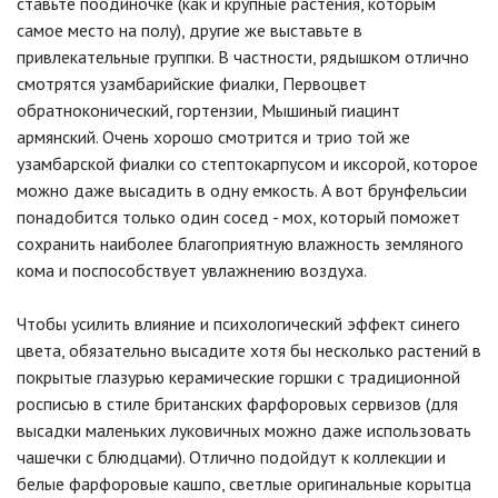
ставьте поодиночке (как и крупные растения, которым
самое место на полу), другие же выставьте в
привлекательные группки. В частности, рядышком отлично
смотрятся узамбарийские фиалки, Первоцвет
обратноконический, гортензии, Мышиный гиацинт
армянский. Очень хорошо смотрится и трио той же
узамбарской фиалки со стептокарпусом и иксорой, которое
можно даже высадить в одну емкость. А вот брунфельсии
понадобится только один сосед - мох, который поможет
сохранить наиболее благоприятную влажность земляного
кома и поспособствует увлажнению воздуха.
Чтобы усилить влияние и психологический эффект синего
цвета, обязательно высадите хотя бы несколько растений в
покрытые глазурью керамические горшки с традиционной
росписью в стиле британских фарфоровых сервизов (для
высадки маленьких луковичных можно даже использовать
чашечки с блюдцами). Отлично подойдут к коллекции и
белые фарфоровые кашпо, светлые оригинальные корытца