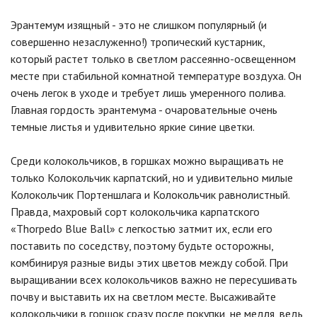
Эрантемум изящный - это не слишком популярный (и
совершенно незаслуженно!) тропический кустарник,
который растет только в светлом рассеянно-освещенном
месте при стабильной комнатной температуре воздуха. Он
очень легок в уходе и требует лишь умеренного полива.
Главная гордость эрантемума - очаровательные очень
темные листья и удивительно яркие синие цветки.
Среди колокольчиков, в горшках можно выращивать не
только Колокольчик карпатский, но и удивительно милые
Колокольчик Портеншлага и Колокольчик равнолистный.
Правда, махровый сорт колокольчика карпатского
«Thorpedo Blue Ball» с легкостью затмит их, если его
поставить по соседству, поэтому будьте осторожны,
комбинируя разные виды этих цветов между собой. При
выращивании всех колокольчиков важно не пересушивать
почву и выставить их на светлом месте. Высаживайте
колокольчики в горшок сразу после покупки, не медля, ведь