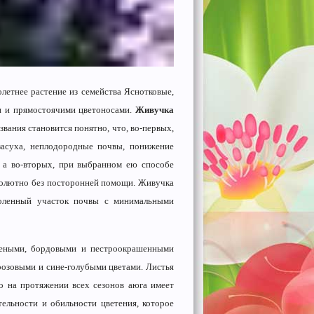
летнее растение из семейства Яснотковые,
ми и прямостоячими цветоносами.
Живучка
азвания становится понятно, что, во-первых,
засуха, неплодородные почвы, понижение
, а во-вторых, при выбранном ею способе
солютно без посторонней помощи. Живучка
голенный участок почвы с минимальными
елеными, бордовыми и пестроокрашенными
 розовыми и сине-голубыми цветами. Листья
о на протяжении всех сезонов аюга имеет
ельности и обильности цветения, которое