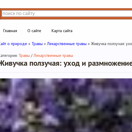
Главная
О сайте
Карта сайта
Сайт о природе
»
Травы
»
Лекарственные травы
» Живучка ползучая: ух
Категория:
Травы
/
Лекарственные травы
Живучка ползучая: уход и размножени