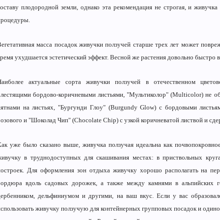
составу плодородной земли, однако эта рекомендация не строгая, и живучка
процедуры.
Вегетативная масса посадок живучки ползучей старше трех лет может повреж
время ухудшается эстетический эффект. Весной же растения довольно быстро 
Наиболее актуальные сорта живучки ползучей в отечественном цветовод
блестящими бордово-коричневыми листьями, "Мультиколор" (Multicolor) не 
пятнами на листьях, "Бургунди Глоу" (Burgundy Glow) с бордовыми листья
розового и "Шоколад Чип" (Chocolate Chip) с узкой коричневатой листвой и с
Как уже было сказано выше, живучка ползучая идеальна как почвопокровное
живучку в труднодоступных для скашивания местах: в приствольных круга
построек. Для оформления зон отдыха живучку хорошо располагать на пер
бордюра вдоль садовых дорожек, а также между камнями в альпийских го
дербенником, дельфиниумом и другими, на ваш вкус. Если у вас образова
использовать живучку ползучую для контейнерных групповых посадок и одиноч