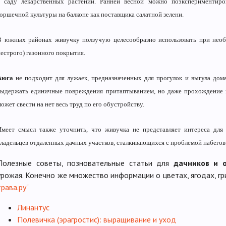
в саду лекарственных растений. Ранней весной можно поэкспериментиро
горшечной культуры на балконе как поставщика салатной зелени.
В южных районах живучку ползучую целесообразно использовать при необх
пестрого) газонного покрытия.
Аюга
не подходит для лужаек, предназначенных для прогулок и выгула до
выдержать единичные повреждения притаптыванием, но даже прохождение п
ожет свести на нет весь труд по его обустройству.
Имеет смысл также уточнить, что живучка не представляет интереса для
владельцев отдаленных дачных участков, сталкивающихся с проблемой набегов
Полезные советы, позновательные статьи для
дачников и 
урожая. Конечно же множество информации о цветах, ягодах, гр
трава.ру"
Линантус
Полевичка (эрагростис): выращивание и уход