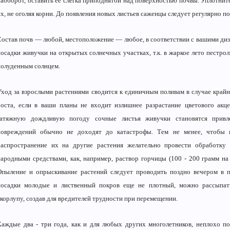
наоборот, оставить ее слегка приподнятой над поверхностью почвы. Уплотнит
х, не оголяя корни. До появления новых листьев саженцы следует регулярно п
Состав почв — любой, местоположение — любое, в соответствии с вашими диз
посадки живучки на открытых солнечных участках, т.к. в жаркое лето пестро
полуденным солнцем.
Уход за взрослыми растениями сводится к единичным поливам в случае крайне
роста, если в ваши планы не входит излишнее разрастание цветового акц
затяжную дождливую погоду сочные листья живучки становятся привл
повреждений обычно не доходят до катастрофы. Тем не менее, чтобы 
распространение их на другие растения желательно провести обработку
народными средствами, как, например, раствор горчицы (100 - 200 грамм на
Опыление и опрыскивание растений следует проводить поздно вечером в п
посадки молодые и лиственный покров еще не плотный, можно рассыпа
скорлупу, создав для вредителей трудности при перемещении.
Каждые два - три года, как и для любых других многолетников, неплохо п