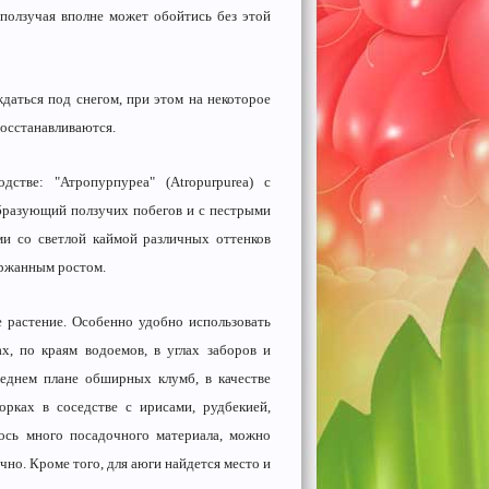
 ползучая вполне может обойтись без этой
даться под снегом, при этом на некоторое
восстанавливаются.
стве: "Атропурпуреа" (Atropurpurea) с
образующий ползучих побегов и с пестрыми
ми со светлой каймой различных оттенков
держанным ростом.
 растение. Особенно удобно использовать
х, по краям водоемов, в углах заборов и
еднем плане обширных клумб, в качестве
рках в соседстве с ирисами, рудбекией,
лось много посадочного материала, можно
но. Кроме того, для аюги найдется место и