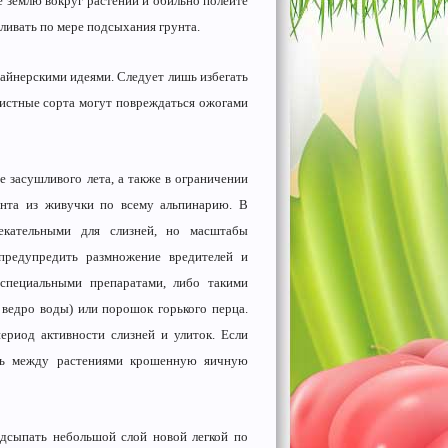
е землю вокруг растений и обильно полейте
оливать по мере подсыхания грунта.
айнерскими идеями. Следует лишь избегать
листные сорта могут повреждаться ожогами
 засушливого лета, а также в ограничении
ента из живучки по всему альпинарию. В
екательными для слизней, но масштабы
предупредить размножение вредителей и
 специальными препаратами, либо такими
 ведро воды) или порошок горького перца.
ериод активности слизней и улиток. Если
ть между растениями крошенную яичную
одсыпать небольшой слой новой легкой по