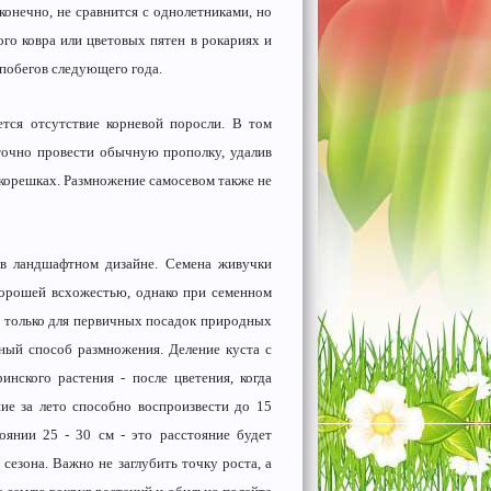
, конечно, не сравнится с однолетниками, но
ого ковра или цветовых пятен в рокариях и
 побегов следующего года.
ется отсутствие корневой поросли. В том
аточно провести обычную прополку, удалив
 корешках. Размножение самосевом также не
в ландшафтном дизайне. Семена живучки
хорошей всхожестью, однако при семенном
т только для первичных посадок природных
вный способ размножения. Деление куста с
нского растения - после цветения, когда
ие за лето способно воспроизвести до 15
янии 25 - 30 см - это расстояние будет
езона. Важно не заглубить точку роста, а