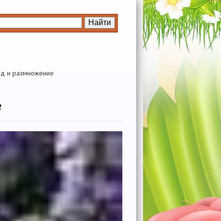
од и размножение
е