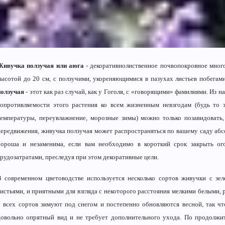
Живучка ползучая или аюга
- декоративнолиственное почвопокровное много
высотой до 20 см, с ползучими, укореняющимися в пазухах листьев побега
ползучая
- этот как раз случай, как у Гоголя, с «говорящими» фамилиями. Из н
сопротивляемости этого растения ко всем жизненным невзгодам (будь то 
температуры, переувлажнение, морозные зимы) можно только позавидовать
передвижения, живучка ползучая может распространяться по вашему саду аб
хороша и незаменима, если вам необходимо в короткий срок закрыть о
трудозатратами, преследуя при этом декоративные цели.
В современном цветоводстве используется несколько сортов живучки с з
листьями, и приятными для взгляда с некоторого расстояния мелкими белыми,
у всех сортов зимуют под снегом и постепенно обновляются весной, так чт
довольно опрятный вид и не требует дополнительного ухода. По продолжит