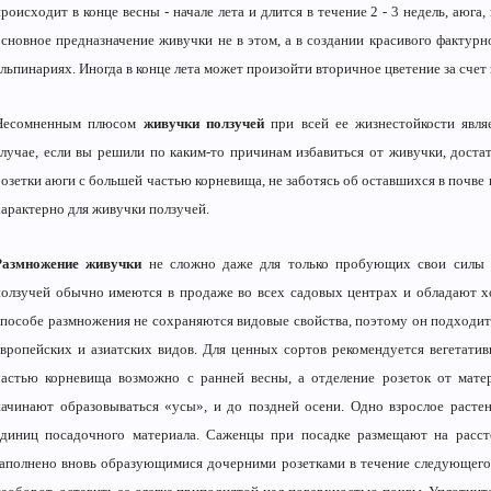
роисходит в конце весны - начале лета и длится в течение 2 - 3 недель, аюга
основное предназначение живучки не в этом, а в создании красивого фактурн
альпинариях. Иногда в конце лета может произойти вторичное цветение за счет
Несомненным плюсом
живучки ползучей
при всей ее жизнестойкости явля
случае, если вы решили по каким-то причинам избавиться от живучки, дост
розетки аюги с большей частью корневища, не заботясь об оставшихся в почве
характерно для живучки ползучей.
Размножение живучки
не сложно даже для только пробующих свои силы 
ползучей обычно имеются в продаже во всех садовых центрах и обладают 
способе размножения не сохраняются видовые свойства, поэтому он подходи
европейских и азиатских видов. Для ценных сортов рекомендуется вегетати
частью корневища возможно с ранней весны, а отделение розеток от матери
начинают образовываться «усы», и до поздней осени. Одно взрослое растен
единиц посадочного материала. Саженцы при посадке размещают на рассто
заполнено вновь образующимися дочерними розетками в течение следующего с