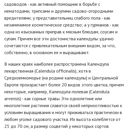
садоводов - как активный помощник в борьбе с
нематодами, трипсами и другими садово-огородными
вредителями; у представительниц слабого пола - как
незаменимое косметическое средство; а у гурманов - как
одна из изысканных приправ к мясным блюдам, соусам и
супам. Причем все эти достоинства календулы удачно
сочетаются с привлекательным внешним видом, за что,
собственно, в основном ее и выращивают.
В наших краях наиболее распространена Календула
лекарственная (Calendula officinalis), хотя в
Средиземноморье (на родине календулы) и Центральной
Европе произрастает более 20 видов этого цветка, причем
некоторые, например, Календула полевая (Calendula
arvensis) - как сорные травы. Эти однолетние или
многолетние растения славятся своей неприхотливостью к
условиям выращивания и могут приживаться практически в
любом уголке садового участка. Их высота колеблется от
25 до 70 см, а размер соцветий у некоторых сортов