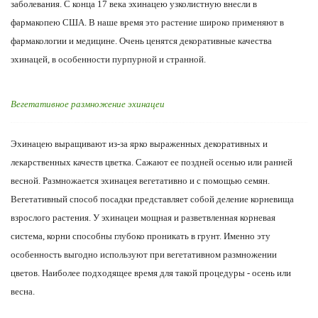
заболевания. С конца 17 века эхинацею узколистную внесли в
фармакопею США. В наше время это растение широко применяют в
фармакологии и медицине. Очень ценятся декоративные качества
эхинацей, в особенности пурпурной и странной.
Вегетативное размножение эхинацеи
Эхинацею выращивают из-за ярко выраженных декоративных и
лекарственных качеств цветка. Сажают ее поздней осенью или ранней
весной. Размножается эхинацея вегетативно и с помощью семян.
Вегетативный способ посадки представляет собой деление корневища
взрослого растения. У эхинацеи мощная и разветвленная корневая
система, корни способны глубоко проникать в грунт. Именно эту
особенность выгодно используют при вегетативном размножении
цветов. Наиболее подходящее время для такой процедуры - осень или
весна.