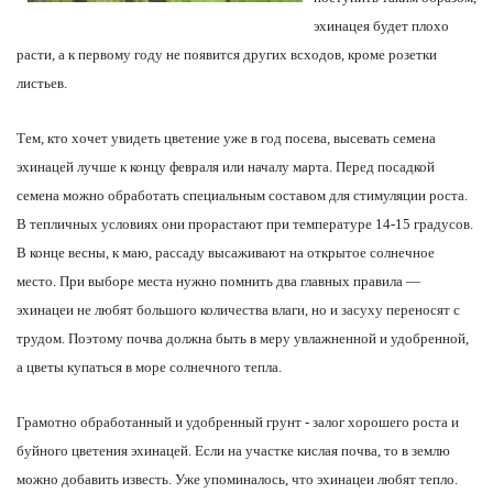
эхинацея будет плохо
расти, а к первому году не появится других всходов, кроме розетки
листьев.
Тем, кто хочет увидеть цветение уже в год посева, высевать семена
эхинацей лучше к концу февраля или началу марта. Перед посадкой
семена можно обработать специальным составом для стимуляции роста.
В тепличных условиях они прорастают при температуре 14-15 градусов.
В конце весны, к маю, рассаду высаживают на открытое солнечное
место. При выборе места нужно помнить два главных правила —
эхинацеи не любят большого количества влаги, но и засуху переносят с
трудом. Поэтому почва должна быть в меру увлажненной и удобренной,
а цветы купаться в море солнечного тепла.
Грамотно обработанный и удобренный грунт - залог хорошего роста и
буйного цветения эхинацей. Если на участке кислая почва, то в землю
можно добавить известь. Уже упоминалось, что эхинацеи любят тепло.