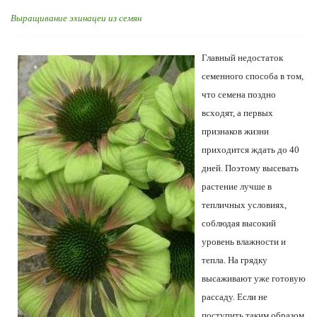
Выращивание эхинацеи из семян
Главный недостаток
семенного способа в том,
что семена поздно
всходят, а первых
признаков жизни
приходится ждать до 40
дней. Поэтому высевать
растение лучше в
тепличных условиях,
соблюдая высокий
уровень влажности и
тепла. На грядку
высаживают уже готовую
рассаду. Если не
поступить таким образом,