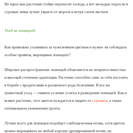
Но взрослые растения стойко переносят холода, а вот молодые поросли в
суровые зимы лучше укрыть от мороза и ветра слоем листьев.
Уход за эхинацеей
Как правильно ухаживать за чужеземным цветком и нужно ли соблюдать
особые правила, выращивая эхинацею?
Широкое распространение эхинацей объясняется их неприхотливостью
и высокой степенью адаптации. Растение способно само за себя постоять
в борьбе с вредителями и различного рода болезнями. И все же
грамотный уход — главное условие успеха в разведении эхинацей. Как и
всякое растение, этот цветок нуждается в защите от
сорняков
, а также
оптимальном увлажнении грунта.
Лучше всего для эхинацеи подойдет слабощелочная почва, хотя цветок
можно выращивать на любой хорошо дренированной почве, на