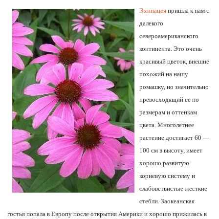
Эхинацея
пришла к нам с
далекого
североамериканского
континента. Это очень
красивый цветок, внешне
похожий на нашу
ромашку, но значительно
превосходящий ее по
размерам и оттенкам
цвета. Многолетнее
растение достигает 60 —
100 см в высоту, имеет
хорошо развитую
корневую систему и
слабоветвистые жесткие
стебли. Заокеанская
гостья попала в Европу после открытия Америки и хорошо прижилась в