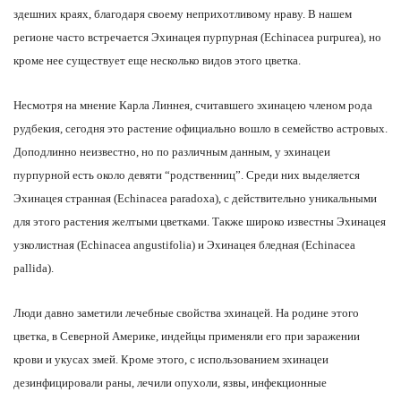
здешних краях, благодаря своему неприхотливому нраву. В нашем
регионе часто встречается Эхинацея пурпурная (Echinacea purpurea), но
кроме нее существует еще несколько видов этого цветка.
Несмотря на мнение Карла Линнея, считавшего эхинацею членом рода
рудбекия, сегодня это растение официально вошло в семейство астровых.
Доподлинно неизвестно, но по различным данным, у эхинацеи
пурпурной есть около девяти “родственниц”. Среди них выделяется
Эхинацея странная (Echinacea paradoxa), с действительно уникальными
для этого растения желтыми цветками. Также широко известны Эхинацея
узколистная (Echinacea angustifolia) и Эхинацея бледная (Echinacea
pallida).
Люди давно заметили лечебные свойства эхинацей. На родине этого
цветка, в Северной Америке, индейцы применяли его при заражении
крови и укусах змей. Кроме этого, с использованием эхинацеи
дезинфицировали раны, лечили опухоли, язвы, инфекционные