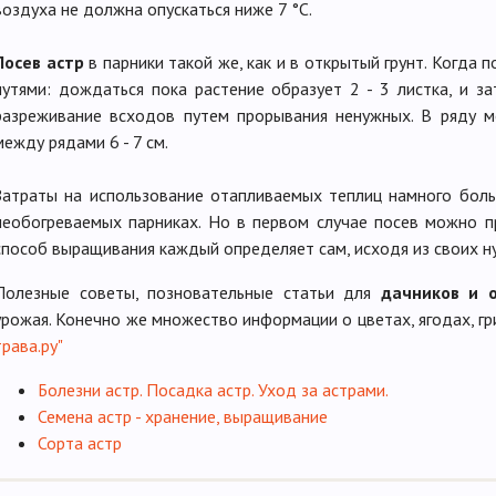
воздуха не должна опускаться ниже 7 °C.
Посев астр
в парники такой же, как и в открытый грунт. Когда
путями: дождаться пока растение образует 2 - 3 листка, и з
разреживание всходов путем прорывания ненужных. В ряду м
между рядами 6 - 7 см.
Затраты на использование отапливаемых теплиц намного бол
необогреваемых парниках. Но в первом случае посев можно п
способ выращивания каждый определяет сам, исходя из своих н
Полезные советы, позновательные статьи для
дачников и 
урожая. Конечно же множество информации о цветах, ягодах, гр
трава.ру"
Болезни астр. Посадка астр. Уход за астрами.
Семена астр - хранение, выращивание
Сорта астр