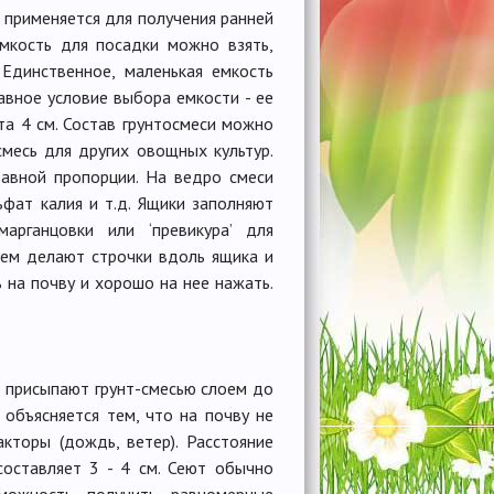
 применяется для получения ранней
мкость для посадки можно взять,
 Единственное, маленькая емкость
лавное условие выбора емкости - ее
нта 4 см. Состав грунтосмеси можно
месь для других овощных культур.
равной пропорции. На ведро смеси
ьфат калия и т.д. Ящики заполняют
рганцовки или ‘превикура’ для
тем делают строчки вдоль ящика и
 на почву и хорошо на нее нажать.
р присыпают грунт-смесью слоем до
 объясняется тем, что на почву не
кторы (дождь, ветер). Расстояние
оставляет 3 - 4 см. Сеют обычно