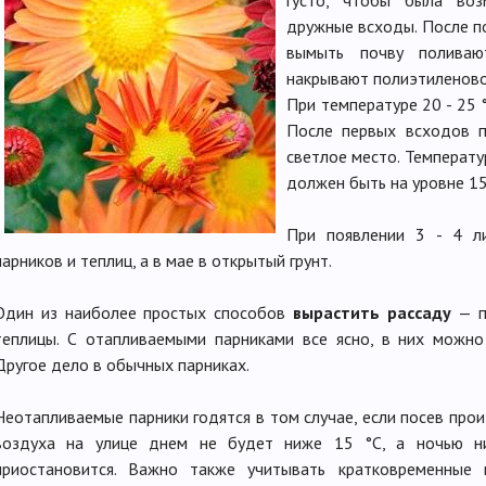
густо, чтобы была воз
дружные всходы. После п
вымыть почву поливаю
накрывают полиэтиленовой
При температуре 20 - 25 °
После первых всходов п
светлое место. Температ
должен быть на уровне 15 
При появлении 3 - 4 ли
парников и теплиц, а в мае в открытый грунт.
Один из наиболее простых способов
вырастить рассаду
— п
теплицы. С отапливаемыми парниками все ясно, в них можно
Другое дело в обычных парниках.
Неотапливаемые парники годятся в том случае, если посев прои
воздуха на улице днем не будет ниже 15 °C, а ночью ни
приостановится. Важно также учитывать кратковременные 