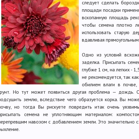
следует сделать бороздк
площади посадки применя
вскопанную площадь реко
чтобы семена плотно л
использовать старую де
вдавливая прямоугольным
Одно из условий всхо
заделка. Присыпать семе
глубже 1 см, на легких - 1
не рекомендуется, так ка
обилием влаги в почве,
грунт. Но тут может появиться другая проблема — дождь. 
подсушить землю, вследствие чего образуется корка. Вы мо
почву, но тогда Вы рискуете повредить итак очень уязви
присыпать семена не уплотняющим материалом: компосто
перепревшим навозом с добавлением земли. Это значительно с
рыхление.