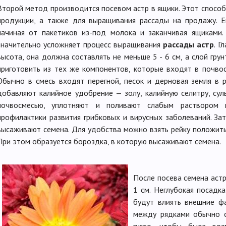
Второй метод производится посевом астр в ящики. Этот способ
продукции, а также для выращивания рассады на продажу. Е
начиная от пакетиков из-под молока и заканчивая ящиками.
значительно усложняет процесс выращивания
рассады астр
. Г
высота, она должна составлять не меньше 5 - 6 см, а слой гру
приготовить из тех же компонентов, которые входят в почвос
Обычно в смесь входят перегной, песок и дерновая земля в 
добавляют калийное удобрение — золу, калийную селитру, сул
почвосмесью, уплотняют и поливают слабым раствором ма
профилактики развития грибковых и вирусных заболеваний. За
высаживают семена. Для удобства можно взять рейку положить
При этом образуется бороздка, в которую высаживают семена.
После посева семена аст
1 см. Неглубокая посадка
будут влиять внешние фа
между рядками обычно с