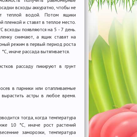
можность получить равномерные
осадки всходы аккуратно, чтобы не
т теплой водой. Потом ящики
 пленкой и ставят в теплое место.
C всходы появляются на 5 - 7 день.
ленку снимают, а ящик ставят на
урный режим в первый период роста
°C, иначе рассада вытягивается.
стков рассаду пикируют в грунт
осев в парники или отапливаемые
 вырастить астры в любое время.
зводится тогда, когда температура
же 10 °C, иначе рост растений
весенние заморозки, температура