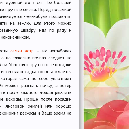
и глубиной до 5 см. При большей
ют ручные сеялки. Перед посадкой
мендуется чем-нибудь придавить,
егли на землю. Для этого можно
ревянную швабру, идя по ряду и
 наконечником.
жести
семян астр
— их неглубокая
на на тяжелых почвах следует не
,5 см. Уплотнять грунт после посадки
к весенняя посадка сопровождается
 которая сама по себе уплотняет
Он может размыть почву, а ветер
жете после каждого дождя рыхлить
мые всходы. Проще после посадки
м, листовой землей или хорошо
экономит ресурсы и Ваше время на