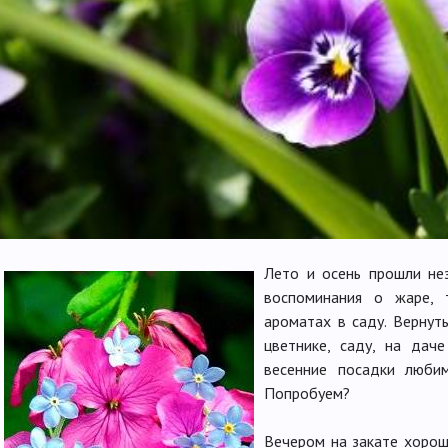
Лето и осень прошли нез
воспоминания о жаре, 
ароматах в саду. Вернут
цветнике, саду, на дач
весенние посадки люби
Попробуем?
Вечером на закате хорош