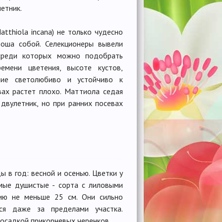
етник.
tthiola incana) не только чудесно
роша собой. Селекционеры вывели
среди которых можно подобрать
мени цветения, высоте кустов,
ение светолюбиво и устойчиво к
ах растет плохо. Маттиола седая
 двулетник, но при ранних посевах
ы в год: весной и осенью. Цветки у
мые душистые - сорта с лиловыми
ию не меньше 25 см. Они сильно
ся даже за пределами участка.
посадкой прикорневых черенков.