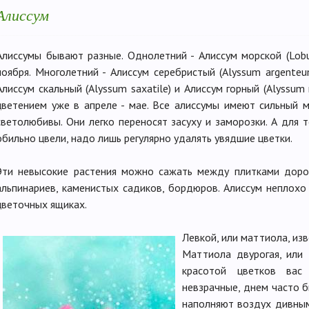
Алиссум
Алиссумы бывают разные. Однолетний - Алиссум морской (Lobul
ноября. Многолетний - Алиссум серебристый (Alyssum argenteu
Алиссум скальный (Alyssum saxatile) и Алиссум горный (Alyssu
цветением уже в апреле - мае. Все алиссумы имеют сильный м
светолюбивы. Они легко переносят засуху и заморозки. А для 
обильно цвели, надо лишь регулярно удалять увядшие цветки.
Эти невысокие растения можно сажать между плитками доро
альпинариев, каменистых садиков, бордюров. Алиссум неплохо
цветочных ящиках.
Левкой, или маттиола, из
Маттиола двурогая, или Н
красотой цветков вас
невзрачные, днем часто 
наполняют воздух дивным