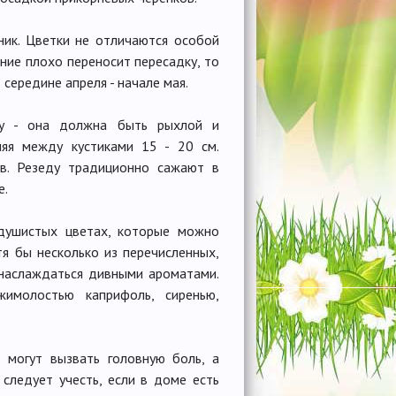
ник. Цветки не отличаются особой
ение плохо переносит пересадку, то
середине апреля - начале мая.
ву - она должна быть рыхлой и
ляя между кустиками 15 - 20 см.
в. Резеду традиционно сажают в
е.
 душистых цветах, которые можно
тя бы несколько из перечисленных,
 наслаждаться дивными ароматами.
имолостью каприфоль, сиренью,
 могут вызвать головную боль, а
 следует учесть, если в доме есть