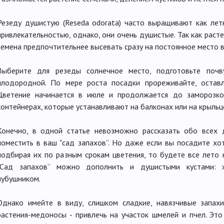
Резеду душистую (Reseda odorata) часто выращивают как лет
привлекательностью, однако, они очень душистые. Так как раст
семена предпочтительнее высевать сразу на постоянное место в 
Выберите для резеды солнечное место, подготовьте поч
плодородной. По мере роста посадки прореживайте, остав
Цветение начинается в июле и продолжается до заморозко
контейнерах, которые устанавливают на балконах или на крыльц
Конечно, в одной статье невозможно рассказать обо всех
поместить в ваш "сад запахов”. Но даже если вы посадите хо
подбирая их по разным срокам цветения, то будете все лето
"Сад запахов” можно дополнить и душистыми кустами: ж
чубушником.
Однако имейте в виду, слишком сладкие, навязчивые запахи
растения-медоносы - привлечь на участок шмелей и пчел. Это