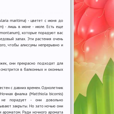
aria maritima) - цветет с июня до
m) - лишь в июне - июле. Есть еще
m montanum), которые порадуют вас
едовый запах. Эти растения очень
того, чтобы алиссумы непрерывно и
жек, они прекрасно подходят для
 смотрится в балконных и оконных
вестен с давних времен. Однолетник
очная фиалка (Matthiola bicornis)
 не порадует - они довольно
бывают закрыты. Но зато ночью они
 ароматом. Ради ночного аромата