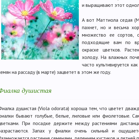
и выращивают этот однол
А вот Маттиола седая (Ma
пахнет, но и весьма хо
множество ее сортов, 
подходящие вам по вре
окраске цветков. Раст
холоду. На влажных почв
часто культивируется как
семян на рассаду (в марте) зацветет в этом же году.
Фиалка душистая
Фиалка душистая (Viola odorata) хороша тем, что цветет дважд
фиалки бывают голубые, белые, лиловые или фиолетовые. Са
цветками. При посадке держите между растениями дистанц
разрастаются. Запах у фиалки очень сильный и ощущает
Размножается растение семенами, делением кустиков и летней 