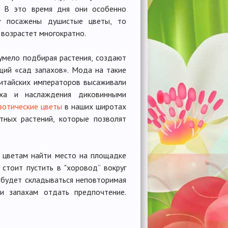
. В это время дня они особенно
у посажены душистые цветы, то
 возрастет многократно.
 умело подбирая растения, создают
ящий «сад запахов». Мода на такие
китайских императоров высаживали
ыха и наслаждения диковинными
зотические цветы
в наших широтах
тных растений, которые позволят
м цветам найти место на площадке
стоит пустить в "хоровод” вокруг
и будет складываться неповторимая
и запахам отдать предпочтение.