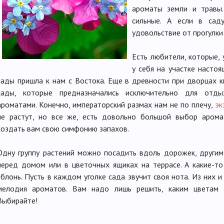
ароматы земли и травы
сильные. А если в сад
удовольствие от прогулки
Есть любители, которые,
у себя на участке насто
сады пришла к нам с Востока. Еще в древности при дворцах 
сады, которые предназначались исключительно для отд
ароматами. Конечно, императорский размах нам не по плечу,
эк
не растут, но все же, есть довольно большой выбор арома
создать вам свою симфонию запахов.
Одну группу растений можно посадить вдоль дорожек, други
перед домом или в цветочных ящиках на террасе. А какие-то 
яблонь. Пусть в каждом уголке сада звучит своя нота. Из них 
мелодия ароматов. Вам надо лишь решить, каким цветам 
Выбирайте!