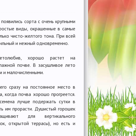
 появились сорта с очень крупными
простые виды, окрашенные в самые
лько чисто-желтого тона. При всей
сильный и нежный одновременно.
етолюбив, хорошо растет на
лажной почве. В засушливое лето
и и малочисленными.
его сразу на постоянное место в
а, когда почва хорошо прогреется.
семена лучше подержать сутки в
ть им прорасти. Душистый горошек
ращивают для вертикального
ок, открытой террасы), но есть и