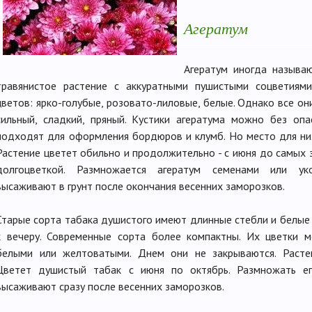
Агератум
Агератум иногда называю
травянистое растение с аккуратными пушистыми соцветиям
цветов: ярко-голубые, розовато-лиловые, белые. Однако все он
сильный, сладкий, пряный. Кустики агератума можно без опа
подходят для оформления бордюров и клумб. Но место для ни
Растение цветет обильно и продолжительно - с июня до самых 
долгоцветкой. Размножается агератум семенами или ук
высаживают в грунт после окончания весенних заморозков.
Старые сорта табака душистого имеют длинные стебли и белые
к вечеру. Современные сорта более компактны. Их цветки м
белыми или желтоватыми. Днем они не закрываются. Расте
Цветет душистый табак с июня по октябрь. Размножать ег
высаживают сразу после весенних заморозков.