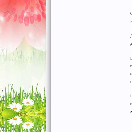
з
г
э