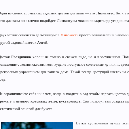
Один из самых ароматных садовых цветов для вазы — это
Лизиантус
. Хотя э
ато для вазы он отлично подойдет. Лизиантусы можно посадить где угодно, гл
Двухлетник семейства дельфиниумов
Живокость
просто великолепен и напомин
другой садовый цветок
Алтей
.
Цветок
Гвоздичник
хорош не только в свежем виде, но и в засушенном. Поме
помещение с легким сквознячком, куда не поступают солнечные лучи и подвесьт
прекрасным украшением для вашего дома. Такой всегда цветущий цветок на 
ода.
Не ограничивайте себя ни в чем, когда выходите в сад чтобы нарвать цветов д
срежьте и немного
красивых веток кустарников
. Они помогут вам создать 
стетической основой для букета.
Ветки кустарников лучше все