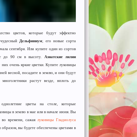
ество цветов, которые будут эффектно
, чудесный
Дельфиниум
; его новые сорта
ачала сентября. Или купите один из сортов
ет до 90 см в высоту.
Азиатские лилии
у них очень яркие цветки. Купите луковицы
ней весной, посадите в землю, и они будут
 многолетники растут везде, вплоть до
 однолетние цветы на столе, которые
овицы в землю в мае или в начале июня. Вы
е во времени, сажая
луковицы Гладиолуса
м образом, вы будете обеспечены цветами в