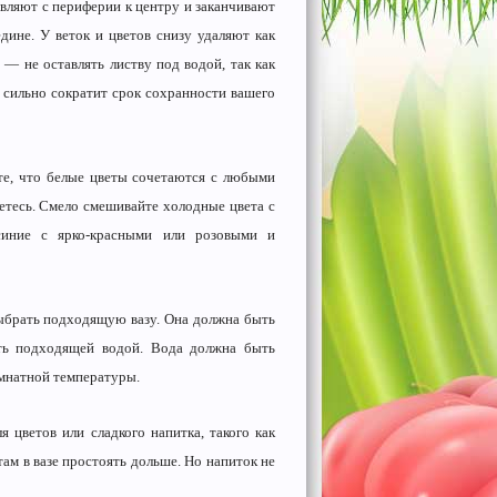
авляют с периферии к центру и заканчивают
дине. У веток и цветов снизу удаляют как
 — не оставлять листву под водой, так как
о сильно сократит срок сохранности вашего
те, что белые цветы сочетаются с любыми
етесь. Смело смешивайте холодные цвета с
синие с ярко-красными или розовыми и
ыбрать подходящую вазу. Она должна быть
ть подходящей водой. Вода должна быть
омнатной температуры.
 цветов или сладкого напитка, такого как
ам в вазе простоять дольше. Но напиток не