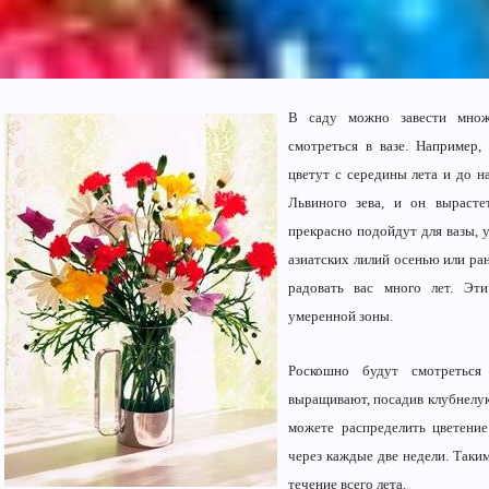
В саду можно завести множ
смотреться в вазе. Например
цветут с середины лета и до н
Львиного зева, и он выраст
прекрасно подойдут для вазы, 
азиатских лилий осенью или ран
радовать вас много лет. Эти
умеренной зоны.
Роскошно будут смотреться
выращивают, посадив клубнелук
можете распределить цветени
через каждые две недели. Таки
течение всего лета.