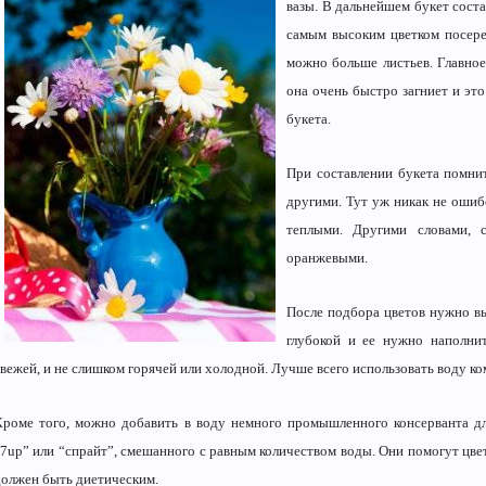
вазы. В дальнейшем букет сост
самым высоким цветком посере
можно больше листьев. Главное
она очень быстро загниет и эт
букета.
При составлении букета помни
другими. Тут уж никак не ошиб
теплыми. Другими словами, 
оранжевыми.
После подбора цветов нужно в
глубокой и ее нужно наполни
свежей, и не слишком горячей или холодной. Лучше всего использовать воду к
Кроме того, можно добавить в воду немного промышленного консерванта для
“7up” или “спрайт”, смешанного с равным количеством воды. Они помогут цвет
должен быть диетическим.