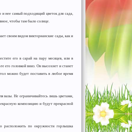
то и нее самый подходящий цветок для сада,
авное, чтобы там было солнце.
ает своим видом викторианские сады, как и
стите его в сарай на пару месяцев, или в
е его головкой вниз. Он высохнет и станет
стол можно будет поставить в любое время
ля вазы. Не ограничивайтесь лишь цветами,
прекрасную композицию и будут прекрасной
го расположить по окружности горлышка