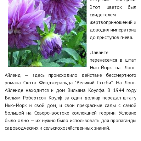
Этот цветок был
свидетелем
жертвоприношений и
доводил императриц
до приступов гнева.
Давайте
перенесемся в штат
Нью-Йорк на Лонг-
Айленд — здесь происходило действие бессмертного
романа Скота Фицджеральда "Великий Гэтсби”. На Лонг-
Айленде находится и дом Вильяма Коулфа. В 1944 году
Вильям Робертсон Коулф за один доллар передал штату
Нью-Йорк и свой дом, и свои прекрасные сады с самой
большой на Северо-востоке коллекцией георгин. Условие
было одно — их нужно было использовать для пропаганды
садоводческих и сельскохозяйственных знаний.