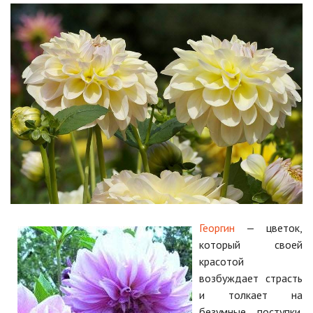
Георгин
— цветок,
который своей
красотой
возбуждает страсть
и толкает на
безумные поступки.