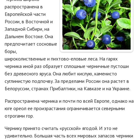
распространена в
Европейской части
России, в Восточной и
Западной Сибири, на
Дальнем Востоке. Она
предпочитает сосновые
боры,
широколиственные и пихтово-еловые леса. На гарях
черника иной раз образует сплошные черничные пустоши
без древесного яруса. Она любит кислую, каменисто
суглинистую подпочву. За пределами России она растет в
Белоруссии, странах Прибалтики, на Кавказе и на Украине.
Распространена черника и почти по всей Европе, однако на
юге ореол ее произрастания ограничивается северными
отрогами гор.
Чернику принято считать «русской» ягодой. И это не
удивительно. Большая часть всех мировых запасов черники