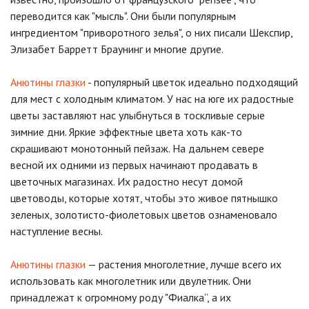
переводится как "мысль". Они были популярным
ингредиентом "приворотного зелья", о них писали Шекспир,
Элизабет Барретт Браунинг и многие другие.
Анютины глазки
- популярный цветок идеально подходящий
для мест с холодным климатом. У нас на юге их радостные
цветы заставляют нас улыбнуться в тоскливые серые
зимние дни. Яркие эффектные цвета хоть как-то
скрашивают монотонный пейзаж. На дальнем севере
весной их одними из первых начинают продавать в
цветочных магазинах. Их радостно несут домой
цветоводы, которые хотят, чтобы это живое пятнышко
зеленых, золотисто-фиолетовых цветов ознаменовало
наступление весны.
Анютины глазки
— растения многолетние, лучше всего их
использовать как многолетник или двулетник. Они
принадлежат к огромному роду "Фиалка”, а их