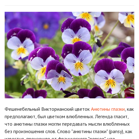
Фешенебельный Викторианский цветок
Анютины глазки
, как
предполагают, был цветком влюбленных. Легенда гласит,
что анютины глазки могли передавать мысли влюбленных
без произношения слов. Слово "анютины глазки" (pansy), как
известно, произошло от французского "pensee", что