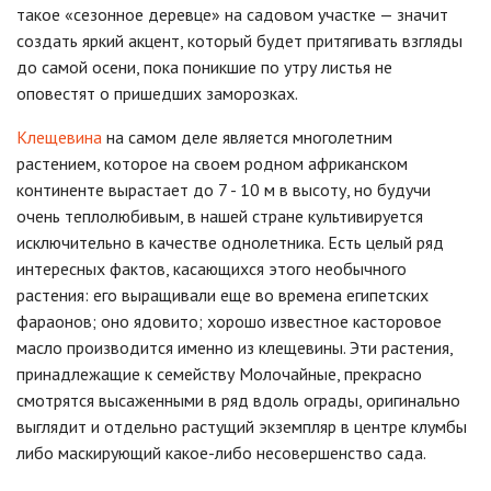
такое «сезонное деревце» на садовом участке — значит
создать яркий акцент, который будет притягивать взгляды
до самой осени, пока поникшие по утру листья не
оповестят о пришедших заморозках.
Клещевина
на самом деле является многолетним
растением, которое на своем родном африканском
континенте вырастает до 7 - 10 м в высоту, но будучи
очень теплолюбивым, в нашей стране культивируется
исключительно в качестве однолетника. Есть целый ряд
интересных фактов, касающихся этого необычного
растения: его выращивали еще во времена египетских
фараонов; оно ядовито; хорошо известное касторовое
масло производится именно из клещевины. Эти растения,
принадлежащие к семейству Молочайные, прекрасно
смотрятся высаженными в ряд вдоль ограды, оригинально
выглядит и отдельно растущий экземпляр в центре клумбы
либо маскирующий какое-либо несовершенство сада.