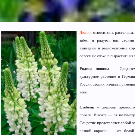
Люпин
относится к растениям,
забот и радуют нас своими
выведены и разноколерные сор
совсем не сложно вырастить из 
Родина люпина
— Средиземн
культурное растение в Герман
России люпин начали применят
веке.
Стебель у люпина
прямостоя
побеги. Высота — от полуметра
Соцветие представляет собой 
разной окраски — от белой