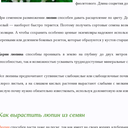
фиолетового. Длина соцветия до
При семенном размножении
люпин
способен давать расщепление по цвету. До
белый — наоборот быстро теряется. Поэтому получить сортовые семена воз
изоляции. А чтобы сохранить особенно ценные экземпляры надежнее использ
черенками или делением боковых розеток, которые образуются у кустов старше 
Корни люпина
способны проникать в землю на глубину до двух метров
способностью, так и возможностью усваивать труднодоступные минеральные с
Все люпины предпочитают суглинистые слабокислые или слабощелочные почв
хлороз листьев, а на слишком кислых растения вырастают слабыми с мелки
кислую почву нужно обязательно известковать, используя доломитовую или из
Как вырастить люпин из семян
Люпин
способен расти даже на песке, так как имеет на своих корнях клубень