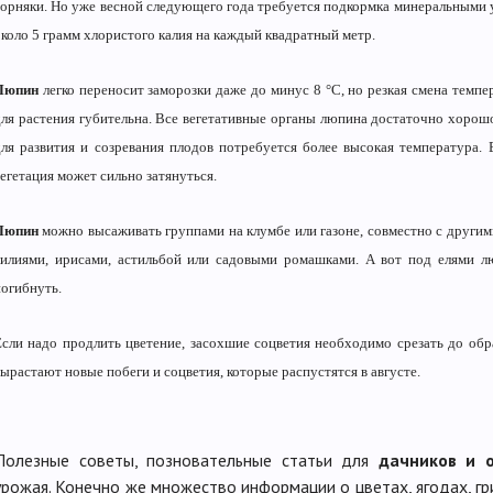
сорняки. Но уже весной следующего года требуется подкормка минеральными у
около 5 грамм хлористого калия на каждый квадратный метр.
Люпин
легко переносит заморозки даже до минус 8 °C, но резкая смена темпе
для растения губительна. Все вегетативные органы люпина достаточно хорошо
для развития и созревания плодов потребуется более высокая температура. 
егетация может сильно затянуться.
Люпин
можно высаживать группами на клумбе или газоне, совместно с другим
лилиями, ирисами, астильбой или садовыми ромашками. А вот под елями л
погибнуть.
Если надо продлить цветение, засохшие соцветия необходимо срезать до обра
ырастают новые побеги и соцветия, которые распустятся в августе.
Полезные советы, позновательные статьи для
дачников и 
урожая. Конечно же множество информации о цветах, ягодах, гр