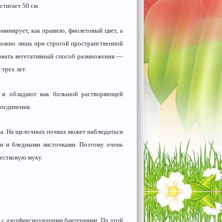
стигает 50 см.
минирует, как правило, фиолетовый цвет, а
можно лишь при строгой пространственной
овать вегетативный способ размножения —
трех лет.
 и обладают как большой растворяющей
оединения.
ы. На щелочных почвах может наблюдаться
ми и бледными листочками. Поэтому очень
вестковую муку.
ки с азотфиксирующими бактериями. По этой