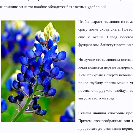
же причине он часто вообще обходится без азотных удобрений.
Чтобы вырастить люпин из семян
сразу после схода снега. Поэт
еще с осени. Перед посево
фундазолом. Зацветут растения 
Но лучше сеять люпины осенью 
когда появятся первые замороз
2 см, прикрывая сверху неболь
почве глубину посева можно у
посева они дружно взойдут вс
августе этого же года.
Семена люпина
способны прор
Причем свежесобранные они 
прорастать до окончания период