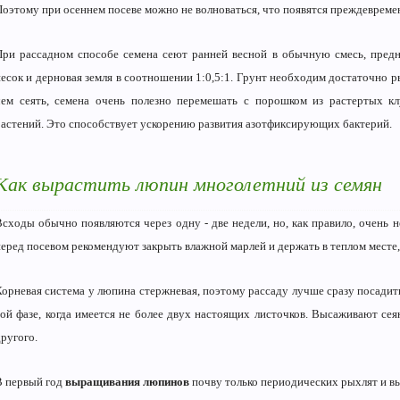
Поэтому при осеннем посеве можно не волноваться, что появятся преждевреме
При рассадном способе семена сеют ранней весной в обычную смесь, предн
песок и дерновая земля в соотношении 1:0,5:1. Грунт необходим достаточно 
чем сеять, семена очень полезно перемешать с порошком из растертых кл
растений. Это способствует ускорению развития азотфиксирующих бактерий.
Как вырастить люпин многолетний из семян
Всходы обычно появляются через одну - две недели, но, как правило, очень 
перед посевом рекомендуют закрыть влажной марлей и держать в теплом месте, 
Корневая система у люпина стержневая, поэтому рассаду лучше сразу посадит
той фазе, когда имеется не более двух настоящих листочков. Высаживают сея
ругого.
В первый год
выращивания люпинов
почву только периодических рыхлят и 