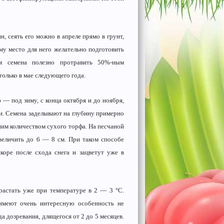
, сеять его можно в апреле прямо в грунт,
ому место для него желательно подготовить
м семена полезно протравить 50%-ным
только в мае следующего года.
— под зиму, с конца октября и до ноября,
ки. Семена заделывают на глубину примерно
шим количеством сухого торфа. На песчаной
величить до 6 — 8 см. При таком способе
коре после схода снега и зацветут уже в
астать уже при температуре в 2 — 3 °C.
имеют очень интересную особенность не
а дозревания, длящегося от 2 до 5 месяцев.