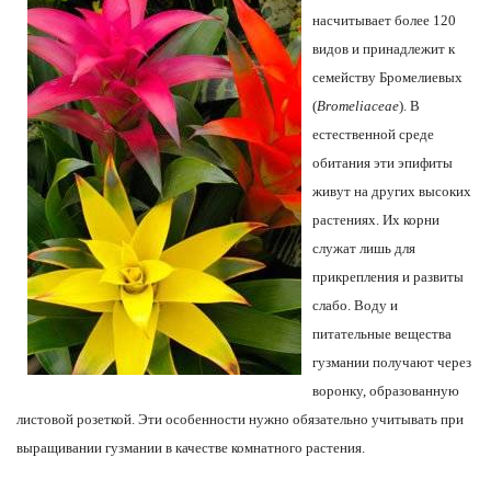
насчитывает более 120
видов и принадлежит к
семейству Бромелиевых
(
Bromeliaceae
). В
естественной среде
обитания эти эпифиты
живут на других высоких
растениях. Их корни
служат лишь для
прикрепления и развиты
слабо. Воду и
питательные вещества
гузмании получают через
воронку, образованную
листовой розеткой. Эти особенности нужно обязательно учитывать при
выращивании гузмании в качестве комнатного растения.