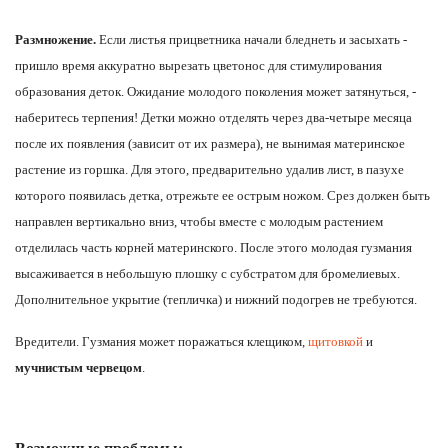
Размножение.
Если листья прицветника начали бледнеть и засыхать -
пришло время аккуратно вырезать цветонос для стимулирования
образования деток. Ожидание молодого поколения может затянуться, -
наберитесь терпения! Детки можно отделять через два-четыре месяца
после их появления (зависит от их размера), не вынимая материнское
растение из горшка. Для этого, предварительно удалив лист, в пазухе
которого появилась детка, отрежьте ее острым ножом. Срез должен быть
направлен вертикально вниз, чтобы вместе с молодым растением
отделилась часть корней материнского. После этого молодая гузмания
высаживается в небольшую плошку с субстратом для бромелиевых.
Дополнительное укрытие (тепличка) и нижний подогрев не требуются.
Вредители.
Гузмания может поражаться клещиком,
щитовкой
и
мучнистым червецом
.