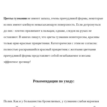
Цветы гузмании
не имеют запаха, очень причудливой формы, некоторые
из них имеют клейкую невысыхающую поверхность. Если дотронуться
до них - плотно прилипают к пальцам, однако, следов на руках не
оставляют. В книгах пишут, что цветы гузмании неинтересны, красивы
только ярко-красные прицветники. Категорически с этим не согласна:
полностью раскрывшийся красный прицветник с желтыми цветками
причудливой формы представляет собой незабываемое и весьма
эффектное зрелище!
Рекомендации по уходу:
Полив.
Как и у большинства бромелиевых, у гузмании слабая корневая