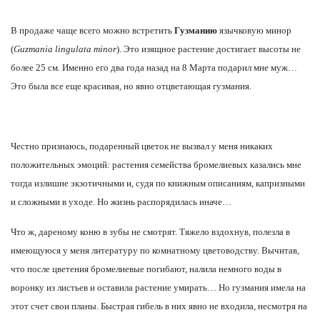
В продаже чаще всего можно встретить
Гузманию
язычковую минор
(
Guzmania lingulata minor
). Это изящное растение достигает высоты не
более 25 см. Именно его два года назад на 8 Марта подарил мне муж…
Это была все еще красивая, но явно отцветающая гузмания.
Честно признаюсь, подаренный цветок не вызвал у меня никаких
положительных эмоций: растения семейства бромелиевых казались мне
тогда излишне экзотичными и, судя по книжным описаниям, капризными
и сложными в уходе. Но жизнь распорядилась иначе…
Что ж, дареному коню в зубы не смотрят. Тяжело вздохнув, полезла в
имеющуюся у меня литературу по комнатному цветоводству. Вычитав,
что после цветения бромелиевые погибают, налила немного воды в
воронку из листьев и оставила растение умирать… Но гузмания имела на
этот счет свои планы. Быстрая гибель в них явно не входила, несмотря на