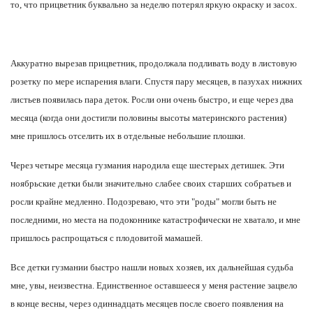
то, что прицветник буквально за неделю потерял яркую окраску и засох.
Аккуратно вырезав прицветник, продолжала подливать воду в листовую
розетку по мере испарения влаги. Спустя пару месяцев, в пазухах нижних
листьев появилась пара деток. Росли они очень быстро, и еще через два
месяца (когда они достигли половины высоты материнского растения)
мне пришлось отселить их в отдельные небольшие плошки.
Через четыре месяца гузмания народила еще шестерых детишек. Эти
ноябрьские детки были значительно слабее своих старших собратьев и
росли крайне медленно. Подозреваю, что эти "роды" могли быть не
последними, но места на подоконнике катастрофически не хватало, и мне
пришлось распрощаться с плодовитой мамашей.
Все детки гузмании быстро нашли новых хозяев, их дальнейшая судьба
мне, увы, неизвестна. Единственное оставшееся у меня растение зацвело
в конце весны, через одиннадцать месяцев после своего появления на