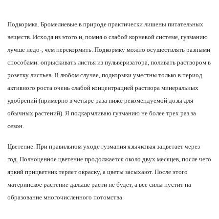
Подкормка.
Бромелиевые в природе практически лишены питательных
веществ. Исходя из этого и, помня о слабой корневой системе, гузманию
лучше недо-, чем перекормить. Подкормку можно осуществлять разными
способами: опрыскивать листья из пульверизатора, поливать раствором в
розетку листьев. В любом случае, подкормки уместны только в период
активного роста очень слабой концентрацией раствора минеральных
удобрений (примерно в четыре раза ниже рекомендуемой дозы для
обычных растений). Я подкармливаю гузманию не более трех раз за
сезон.
Цветение.
При правильном уходе гузмания язычковая зацветает через
год. Полноценное цветение продолжается около двух месяцев, после чего
яркий прицветник теряет окраску, а цветы засыхают. После этого
материнское растение дальше расти не будет, а все силы пустит на
образование многочисленного потомства.