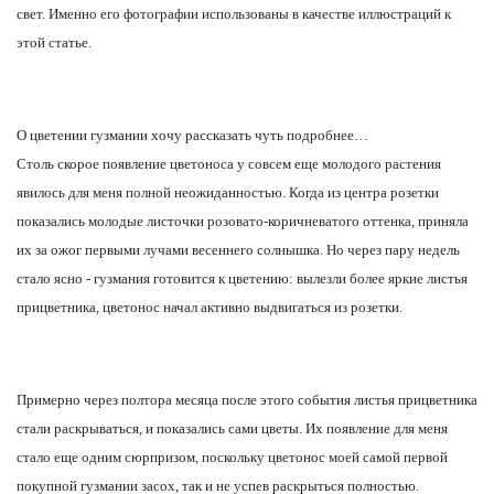
свет. Именно его фотографии использованы в качестве иллюстраций к
этой статье.
О цветении гузмании хочу рассказать чуть подробнее…
Столь скорое появление цветоноса у совсем еще молодого растения
явилось для меня полной неожиданностью. Когда из центра розетки
показались молодые листочки розовато-коричневатого оттенка, приняла
их за ожог первыми лучами весеннего солнышка. Но через пару недель
стало ясно - гузмания готовится к цветению: вылезли более яркие листья
прицветника, цветонос начал активно выдвигаться из розетки.
Примерно через полтора месяца после этого события листья прицветника
стали раскрываться, и показались сами цветы. Их появление для меня
стало еще одним сюрпризом, поскольку цветонос моей самой первой
покупной гузмании засох, так и не успев раскрыться полностью.