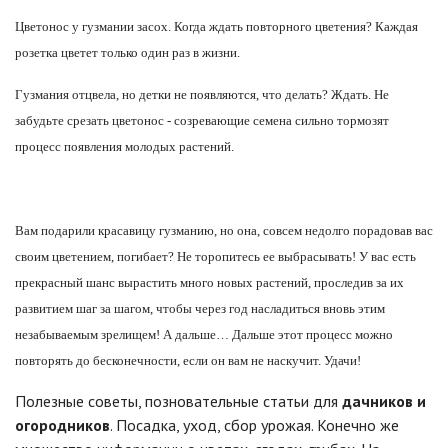
Цветонос у гузмании засох. Когда ждать повторного цветения?
Каждая
розетка цветет только один раз в жизни.
Гузмания отцвела, но детки не появляются, что делать?
Ждать. Не
забудьте срезать цветонос - созревающие семена сильно тормозят
процесс появления молодых растений.
Вам подарили красавицу гузманию, но она, совсем недолго порадовав вас
своим цветением, погибает? Не торопитесь ее выбрасывать! У вас есть
прекрасный шанс вырастить много новых растений, проследив за их
развитием шаг за шагом, чтобы через год насладиться вновь этим
незабываемым зрелищем! А дальше… Дальше этот процесс можно
повторять до бесконечности, если он вам не наскучит. Удачи!
Полезные советы, позновательные статьи для
дачников и
огородников
. Посадка, уход, сбор урожая. Конечно же