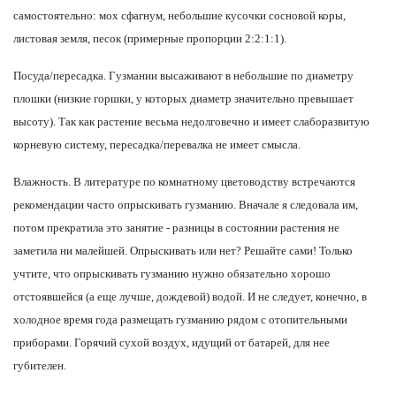
самостоятельно: мох сфагнум, небольшие кусочки сосновой коры,
листовая земля, песок (примерные пропорции 2:2:1:1).
Посуда/пересадка.
Гузмании высаживают в небольшие по диаметру
плошки (низкие горшки, у которых диаметр значительно превышает
высоту). Так как растение весьма недолговечно и имеет слаборазвитую
корневую систему, пересадка/перевалка не имеет смысла.
Влажность.
В литературе по комнатному цветоводству встречаются
рекомендации часто опрыскивать гузманию. Вначале я следовала им,
потом прекратила это занятие - разницы в состоянии растения не
заметила ни малейшей. Опрыскивать или нет? Решайте сами! Только
учтите, что опрыскивать гузманию нужно обязательно хорошо
отстоявшейся (а еще лучше, дождевой) водой. И не следует, конечно, в
холодное время года размещать гузманию рядом с отопительными
приборами. Горячий сухой воздух, идущий от батарей, для нее
губителен.