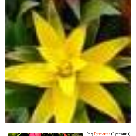
Род
Гузмания
(Гусмания)