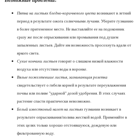
Возможные проблемы:
Пятна на листьях бледно-коричневого цвета
возникают в летний
период в результате ожога солнечными лучами. Уберите гузманию
в более притененное место. Не выставляйте ее на подоконник
сразу же после опрыскивания или промывания под душем
запыленных листьев. Дайте им возможность просохнуть вдали от
яркого света.
Сухие кончики листьев
говорят о слишком низкой влажности
воздуха или отсутствии воды в воронке.
Вялые пожелтевшие листья, загнивающая розетка
свидетельствует о гибели корней в результате переувлажнения
почвы или поливе "ударной" дозой удобрения. В этих случаях
растение спасти практически невозможно.
Белый известковый налет на листьях
гузмании возникает в
результате опрыскивания/полива жесткой водой. Применяйте в
этих целях только хорошо отстоявшуюся, дождевую или
фильтрованную воду.