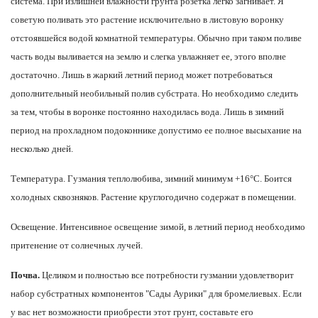
система. При излишней влажности грунта розетка легко загнивает. Я
советую поливать это растение исключительно в листовую воронку
отстоявшейся водой комнатной температуры. Обычно при таком поливе
часть воды выливается на землю и слегка увлажняет ее, этого вполне
достаточно. Лишь в жаркий летний период может потребоваться
дополнительный необильный полив субстрата. Но необходимо следить
за тем, чтобы в воронке постоянно находилась вода. Лишь в зимний
период на прохладном подоконнике допустимо ее полное высыхание на
несколько дней.
Температура.
Гузмания теплолюбива, зимний минимум +16°С. Боится
холодных сквозняков. Растение круглогодично содержат в помещении.
Освещение.
Интенсивное освещение зимой, в летний период необходимо
притенение от солнечных лучей.
Почва.
Целиком и полностью все потребности гузмании удовлетворит
набор субстратных компонентов "Сады Аурики" для бромелиевых. Если
у вас нет возможности приобрести этот грунт, составьте его