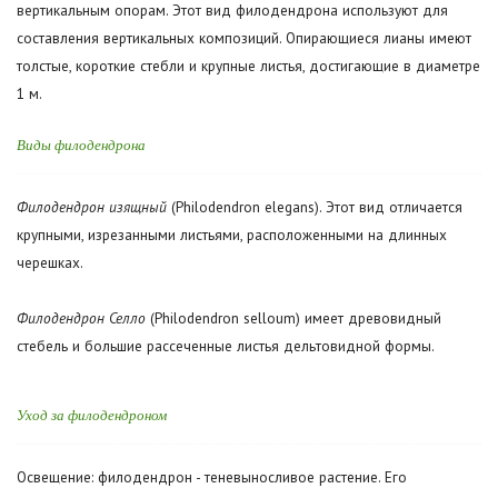
вертикальным опорам. Этот вид филодендрона используют для
составления вертикальных композиций. Опирающиеся лианы имеют
толстые, короткие стебли и крупные листья, достигающие в диаметре
1 м.
Виды филодендрона
Филодендрон изящный
(Philodendron elegans). Этот вид отличается
крупными, изрезанными листьями, расположенными на длинных
черешках.
Филодендрон Селло
(Philodendron selloum) имеет древовидный
стебель и большие рассеченные листья дельтовидной формы.
Уход за филодендроном
Освещение: филодендрон - теневыносливое растение. Его