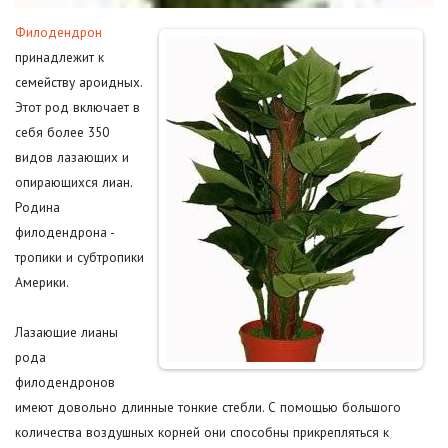
Филодендрон
принадлежит к
семейству ароидных.
Этот род включает в
себя более 350
видов лазающих и
опирающихся лиан.
Родина
филодендрона -
тропики и субтропики
Америки.
Лазающие лианы
рода
филодендронов
имеют довольно длинные тонкие стебли. С помощью большого
количества воздушных корней они способны прикрепляться к