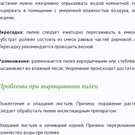
растение нужно ежедневно опрыскивать водой комнатной т
содержать в помещении с умеренной влажностью воздуха, о
неделю.
Пересадка:
пилею следует ежегодно пересаживать в емко
субстрат должен состоять из смеси равных частей дерновой, 
Пересадку рекомендуется проводить весной.
Размножение:
размножается пилея верхушечными или стеблев
высаживают во влажный песок. Укоренение происходит достато
Проблемы при выращивании пилеи
Пожелтение и опадание листьев. Причина: поражение рас
Следует обработать пилею инсектицидным препаратом.
Опадание листьев и загнивание корней. Причина: переувлажн
количество воды при поливе.