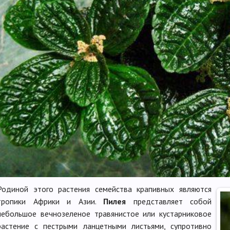
Родиной этого растения семейства крапивных являются
тропики Африки и Азии.
Пилея
представляет собой
небольшое вечнозеленое травянистое или кустарниковое
растение с пестрыми ланцетными листьями, супротивно