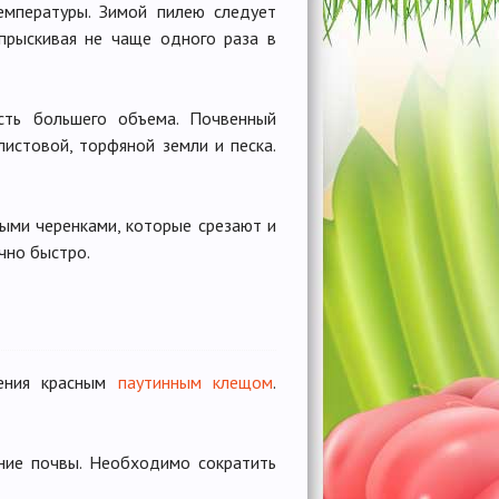
емпературы. Зимой пилею следует
прыскивая не чаще одного раза в
сть большего объема. Почвенный
листовой, торфяной земли и песка.
ыми черенками, которые срезают и
чно быстро.
тения красным
паутинным клещом
.
ение почвы. Необходимо сократить