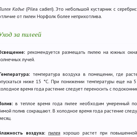
Пилея Кадье
(Pilea cadieri). Это небольшой кустарник с серебр
отличие от пилеи Норфолк более неприхотлива.
Уход за пилеей
Освещение:
рекомендуется размещать пилею на южных окнах
солнечных лучей.
Температура:
температура воздуха в помещении, где раст
опускаться ниже 15 °С. При понижении температуры еще на 
холодное время года растение следует переносить с подоконник
Полив:
в теплое время года пилее необходим умеренный пол
Зимой полив сокращают. В холодное время года растение следу
месяц.
Влажность воздуха:
пилея
хорошо растет при повышенной