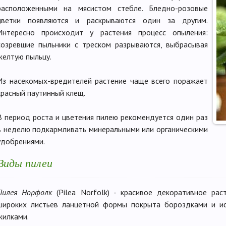
расположенными на мясистом стебле. Бледно-розовые
цветки появляются и раскрываются один за другим.
Интересно происходит у растения процесс опыления:
созревшие пыльники с треском разрываются, выбрасывая
желтую пыльцу.
Из насекомых-вредителей растение чаще всего поражает
красный паутинный клещ.
В период роста и цветения пилею рекомендуется один раз
в неделю подкармливать минеральными или органическими
удобрениями.
Виды пилеи
Пилея Норфолк
(Pilea Norfolk) - красивое декоративное рас
широких листьев ланцетной формы покрыта бороздками и и
жилками.