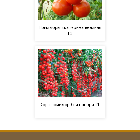
Помидоры Екатерина великая
f1
Сорт помидор Свит черри f1