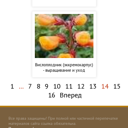
Вислоплодник (эккремокарпус)
- выращивание и уход
1
…
7
8
9
10
11
12
13
14
15
16
Вперед
Все права защищены! При полной или частичной перепечатке
материалов сайта ссылка обязательна.