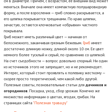
см в диаметре. Причем, с возрастом, ее внешний вид может
меняться. Вначале она имеет компактную полушаровидную
форму, а после взросления — гриб словно раскрывается, а
его шляпка покрывается трещинами. По краю шляпки,
зачастую, остаются клочковатые «обрывки» частного
покрывала.
Гриб может иметь различный цвет — начиная от
белоснежного, заканчивая грязным бежевым.
Гриб
имеет
достаточно длинную ножку, длиной около 10 см. Ее цвет
немного более тусклый и серый, по сравнению со шляпкой.
На счет съедобности — вопрос довольно спорный. Ни один
из источников этого не запрещает, но и не рекомендует.
Интерес, который стоит проявлять к полевику жесткому —
скорее просто теоретический, чем какой либо другой.
Полезные советы, позновательные статьи для
дачников и
огородников
. Посадка, уход, сбор урожая. Конечно же
множество информации о цветах, ягодах, грибах. На
страницах сайта
"Полезная трава.ру"