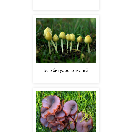
Больбитус золотистый