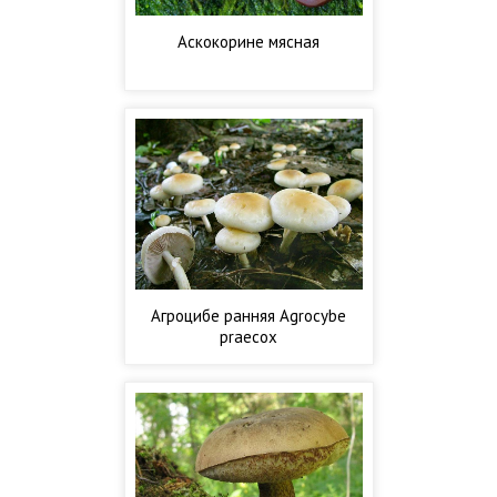
Аскокорине мясная
Агроцибе ранняя Agrocybe
praecox