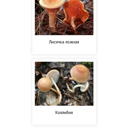
Лисичка ложная
Коллибия