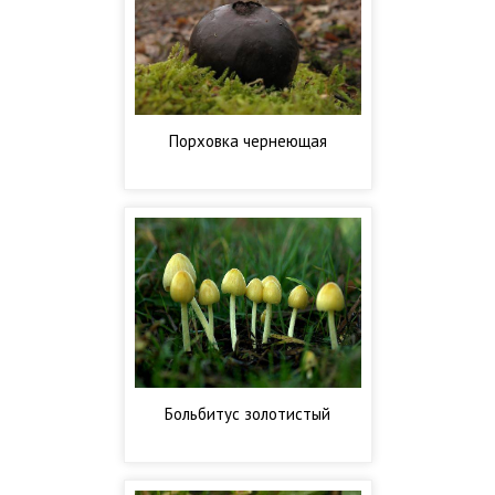
Порховка чернеющая
Больбитус золотистый