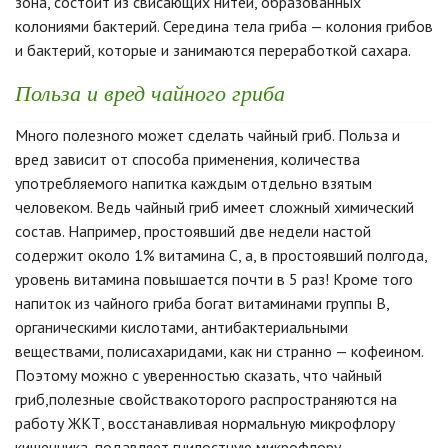
зона, состоит из свисающих нитей, образованных
колониями бактерий. Середина тела гриба — колония грибов
и бактерий, которые и занимаются переработкой сахара.
Польза и вред чайного гриба
Много полезного может сделать чайный гриб. Польза и
вред зависит от способа применения, количества
употребляемого напитка каждым отдельно взятым
человеком. Ведь чайный гриб имеет сложный химический
состав. Например, простоявший две недели настой
содержит около 1% витамина С, а, в простоявший полгода,
уровень витамина повышается почти в 5 раз! Кроме того
напиток из чайного гриба богат витаминами группы В,
органическими кислотами, антибактериальными
веществами, полисахаридами, как ни странно — кофеином.
Поэтому можно с уверенностью сказать, что чайный
гриб,полезные свойствакоторого распространяются на
работу ЖКТ, восстанавливая нормальную микрофлору
кишечника, подавляет гнилостную микрофлору,