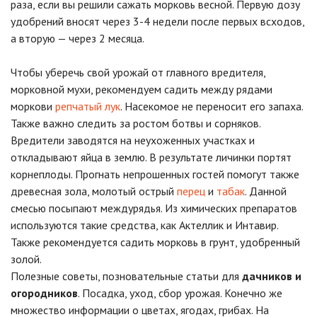
раза, если вы решили сажать морковь весной. Первую дозу
удобрений вносят через 3-4 недели после первых всходов,
а вторую — через 2 месяца.
Чтобы уберечь свой урожай от главного вредителя,
морковной мухи, рекомендуем садить между рядами
моркови
репчатый лук
. Насекомое не переносит его запаха.
Также важно следить за ростом ботвы и сорняков.
Вредители заводятся на неухоженных участках и
откладывают яйца в землю. В результате личинки портят
корнеплоды. Прогнать непрошенных гостей помогут также
древесная зола, молотый острый
перец
и
табак
. Данной
смесью посыпают междурядья. Из химических препаратов
используются такие средства, как Актеллик и Интавир.
Также рекомендуется садить морковь в грунт, удобренный
золой.
Полезные советы, позновательные статьи для
дачников и
огородников
. Посадка, уход, сбор урожая. Конечно же
множество информации о цветах, ягодах, грибах. На