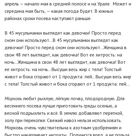
апрель — начало мая в средней полосе и на Урале. Может и
середина мая быть, — какая погода будет. В южных
районах сроки посева наступают раньше.
В 45 мусульманки выглядят как девочки! Просто перед
сном они используют…В 45 мусульманки выглядят как
девочки! Просто перед сном они используют…Женщина в
свои 48 лет выглядит, как девочка! Вот ее хитрость: на
ночь…Женщина в свои 48 лет выглядит, как девочка! Вот
ее хитрость: на ночь…Высуши весь жир с тела! Толстый
живот и бока сгорают от 1 продукта: пей…Высуши весь жир
с тела! Толстый живот и бока сгорают от 1 продукта: пей…
Морковь
любит рыхлую, лёгкую почву, плодородную. Для
весеннего посева лучше приготовить гряды осенью, а
весной подрыхлить и всё. В землю добавляют перегной,
золу при перекопке. Свежий навоз нельзя использовать.
Морковь очень чувствительна к азотным удобрениям и
быстро накапливает нитраты. Получится вред, а не польза