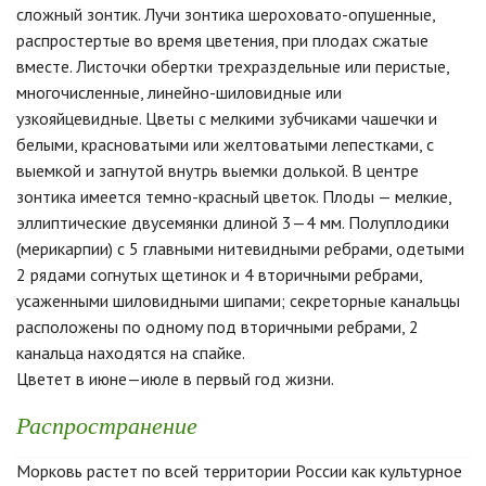
сложный зонтик. Лучи зонтика шероховато-опушенные,
распростертые во время цветения, при плодах сжатые
вместе. Листочки обертки трехраздельные или перистые,
многочисленные, линейно-шиловидные или
узкояйцевидные. Цветы с мелкими зубчиками чашечки и
белыми, красноватыми или желтоватыми лепестками, с
выемкой и загнутой внутрь выемки долькой. В центре
зонтика имеется темно-красный цветок. Плоды — мелкие,
эллиптические двусемянки длиной 3—4 мм. Полуплодики
(мерикарпии) с 5 главными нитевидными ребрами, одетыми
2 рядами согнутых щетинок и 4 вторичными ребрами,
усаженными шиловидными шипами; секреторные канальцы
расположены по одному под вторичными ребрами, 2
канальца находятся на спайке.
Цветет в июне—июле в первый год жизни.
Распространение
Морковь растет по всей территории России как культурное