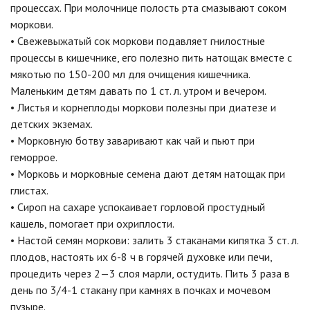
процессах. При молочнице полость рта смазывают соком
моркови.
• Свежевыжатый сок моркови подавляет гнилостные
процессы в кишечнике, его полезно пить натощак вместе с
мякотью по 150-200 мл для очищения кишечника.
Маленьким детям давать по 1 ст. л. утром и вечером.
• Листья и корнеплоды моркови полезны при диатезе и
детских экземах.
• Морковную ботву заваривают как чай и пьют при
геморрое.
• Морковь и морковные семена дают детям натощак при
глистах.
• Сироп на сахаре успокаивает горловой простудный
кашель, помогает при охриплости.
• Настой семян моркови: залить 3 стаканами кипятка 3 ст. л.
плодов, настоять их 6-8 ч в горячей духовке или печи,
процедить через 2—3 слоя марли, остудить. Пить 3 раза в
день по 3/4-1 стакану при камнях в почках и мочевом
пузыре.