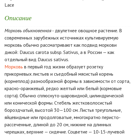
Lace
Описание
Морковь обыкновенная
- двулетнее овощное растение. В
современных зарубежных источниках культивируемую
морковь обычно рассматривают как подвид моркови
дикой: Daucus carota subsp. Sativus, а в России — как
отдельный вид Daucus sativus.
Морковь
в первый год жизни образует розетку
прикорневых листьев и съедобный мясистый корень
(корнеплод) разнообразной формы в зависимости от сорта,
красно-оранжевый, редко желтый или белый (кормовые
сорта). Обычно сплюснуто-шаровидной, цилиндрической
или конической формы. Стебель жестковолосистый
бороздчатый, высотой 30—100 см. Листья треугольные,
яйцевидные или продолговатые, многократно перисто-
рассеченные, длиной до 20 см, нижние на длинных
черешках, верхние — сидячие. Соцветие — 10-15-лучевой