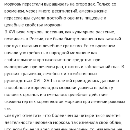
морковь перестали выращивать на огородах. Только со
временем, через много десятилетий, американские
переселенцы сумели достойно оценить пищевые и
целебные свойства моркови.
В ХVІ веке морковь посевная, как культурное растение,
появилась в России, где была быстро оценена как важный
продукт питания и лечебное средство. Ее со временем
начали употреблять в народной медицине как
слабительное и противоглистное средство, при
малокровии, при лечении ран, ожогов и заболеваний глаз. В
русских травниках, лечебных и хозяйственных
руководствах ХVІ–XVII столетий приводились данные о
способности корнеплодов моркови усиливать работу
половых органов и отмечалось целебное действие
свеженатертых корнеплодов моркови при лечении раковых
язв.
Следует отметить, что более чем за четыре тысячелетия
деятельности человека морковь так изменила свой облик,
что если бы ее увидел древний римлянин, то, наверное, не