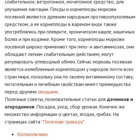
слабительное, ветрогонное, мочегонное средство, для
улучшения лактации. Плоды и корнеплоды моркови
посевной являются древним народным противоопухолевым
средством, а ее корнеплоды в вареном виде также
употреблялись при плеврите, хроническом кашле, кишечных
болях и при водянке. Кроме того, корнеплоды моркови
посевной широко применяют при гипо- и авитаминозах, они
обладают легким слабительным действием, могут
регулировать углеводный обмен. Сейчас морковь посевная
является излюбленным корнеплодом у народов почти всех
стран мира, поскольку она по своему витаминному составу,
питательным и лечебным свойствам имеет преимущества
перед другими
овощами
.
Полезные советы, позновательные статьи для
дачников и
огородников
. Посадка, уход, сбор урожая. Конечно же
множество информации о цветах, ягодах, грибах. На
страницах сайта
"Полезная трава.ру"
Колокольчики