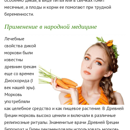
особенно дикая, в виде питья или в свечках гонит
месячные, а плоды и корни ее помогают при трудной
беременности.
Применение в народной медицине
Лечебные
свойства дикой
моркови были
известны
древним грекам
еще со времен
Диоскорида (І
век нашей эры).
Морковь
употребляли
как целебное средство и как пищевое растение. В Древней
Греции морковь высоко ценили и включали в различные
религиозные ритуалы. Знаменитые врачи Древней Греции
Гиппократ и Гален рекомендовали использовать морковь