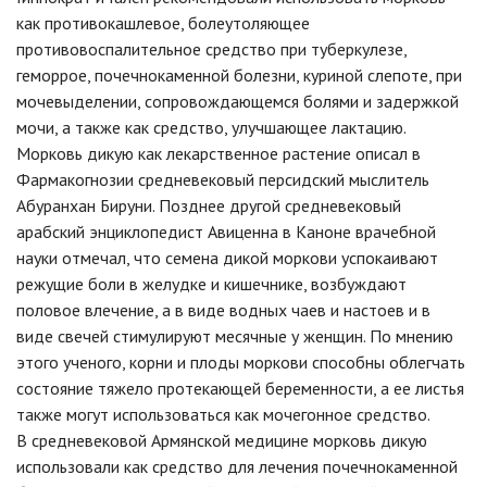
как противокашлевое, болеутоляющее
противовоспалительное средство при туберкулезе,
геморрое, почечнокаменной болезни, куриной слепоте, при
мочевыделении, сопровождающемся болями и задержкой
мочи, а также как средство, улучшающее лактацию.
Морковь дикую как лекарственное растение описал в
Фармакогнозии средневековый персидский мыслитель
Абуранхан Бируни. Позднее другой средневековый
арабский энциклопедист Авиценна в Каноне врачебной
науки отмечал, что семена дикой моркови успокаивают
режущие боли в желудке и кишечнике, возбуждают
половое влечение, а в виде водных чаев и настоев и в
виде свечей стимулируют месячные у женщин. По мнению
этого ученого, корни и плоды моркови способны облегчать
состояние тяжело протекающей беременности, а ее листья
также могут использоваться как мочегонное средство.
В средневековой Армянской медицине морковь дикую
использовали как средство для лечения почечнокаменной