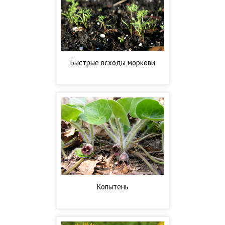
Быстрые всходы моркови
Копытень