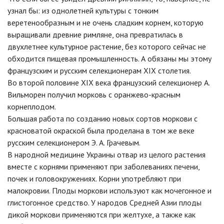
узнал бы: из однолетней культуры с тонким
веретенообразным и не очень сладким корнем, которую
выращивали древние римляне, она превратилась в
двухлетнее культурное растение, без которого сейчас не
обходится пищевая промышленность. А обязаны мы этому
французским и русским селекционерам ХІХ столетия.
Во второй половине ХІХ века французский селекционер А.
Вильморен получил морковь с оранжево-красным
корнеплодом.
Большая работа по созданию новых сортов моркови с
красноватой окраской была проделана в том же веке
русским селекционером Э. А. Грачевым.
В народной медицине Украины отвар из целого растения
вместе с корнями применяют при заболеваниях печени,
почек и головокружениях. Корни употребляют при
малокровии. Плоды моркови используют как мочегонное и
глистогонное средство. У народов Средней Азии плоды
дикой моркови применяются при желтухе, а также как