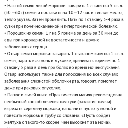
• Настой семян дикой моркови: заварить 1 л кипятка 5 ст. л.
(50 —60 г) семян и поставить на 10—12 час в теплое место,
тепло укутав. Затем процедить. Пить по I стакану 3-4 раза в
сутки при почечнокаменной и гипертонической болезнях.
• Порошок из семян: 1 г на 3 приема за день за 30 мин до
еды при коронарной недостаточности и других
заболеваниях сердца.
• Отвар семян моркови: заварить 1 стаканом кипятка 1 ст. л.
семян, парить всю ночь в духовке, принимать горячим по 1
стакану 3 раза в день при болях во время мочеиспускания.
Отвар используют также для полоскания во всех случаях
заболевания слизистой оболочки рта, говорят, помогает
даже при раковых опухолях.
• Папюс в своей книге «Практическая магия» рекомендовал
необычный способ лечения желтухи (разлитие желчи):
вырезать середину моркови, наполнить пустоту мочой и
повесить морковь в трубу со словами: «Пусть сойдет
желтуха с такого-то скорее, чем высохнет эта моча».