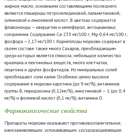
жирное масло, основными составляющими последнего
являются глицериды петрозелидиновой, пальмитиновой,
олеиновой и линолевой кислот. В цветках содержатся
флавоноиды — кверцетин и кемпферол; антоциаиовыс
соединения. Содержание Са-233 мг/100 г, Mg-0,64 мг/100 г,
фосфора —2,17 мг/100 г. Корнеплоды моркови содержат в
своем составе также много Сахаров, преобладающим
среди которых является глюкоза; небольшое количество
крахмала и пектиновых веществ, много клетчатки,
лецитина и других фосфатидов. Из минеральных солей
преобладают соли калия. Особенно ценно высокое
содержание в моркови каротина (до 9 мг/%), витаминов
группы В, пиридоксина (0,12мг/%), никотиновой — 1 (до 0,4
мг/%) и фолиевой кислот (0,1 мг/%), витамина D.
Фармакологические свойства
Препараты моркови оказывают противовоспалительное,
ранозаживляющее, успокаивающее, сосудорасширяющее,