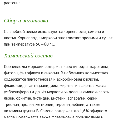
растение.
Сбор и заготовка
С лечебной целью используются корнеплоды, семена и
листья. Корнеплоды моркови заготовляют зрелыми и сушат
при температуре 50—60 °C.
Химический состав
Корнеплоды моркови содержат каротиноиды: каротины,
фитоен, фитофлуен и ликопин. В небольших количествах
содержатся пантотеновая и аскорбиновая кислоты,
флавоноиды, антицианидииы, жирные, и эфирные масла,
умбрелиферон и др. Из моркови выделены аминокислоты:
лизин, орнитин, гистидин, цистеин, аспарагин, серии,
треонин, пролин, метионин, тирозин, лейцин, а также
витамины группы В. Семена содержат до 1,6% эфирного
масла. Содержатся также флавоновые производные и