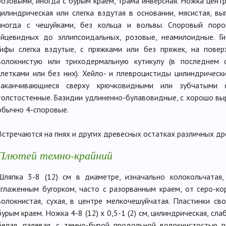
розовыми, иногда с бурым краем, трама инверсная. Ножка центр
цилиндрическая или слегка вздутая в основании, мясистая, вы
иногда с чешуйками, без кольца и вольвы. Споровый поро
яйцевидных до эллипсоидальных, розовые, неамилоидные. Ги
Гифы слегка вздутые, с пряжками или без пряжек, на пове
волокнистую или триходермальную кутикулу (в последнем 
клетками или без них). Хейло- и плевроцистиды цилиндрическ
заканчивающиеся сверху крючковидными или зубчатыми 
толстостенные. Базидии удлиненно-булавовидные, с хорошо вы
обычно 4-споровые.
Встречаются на пнях и других древесных остатках различных д
Плютей темно-крайний
Шляпка 3-8 (12) см в диаметре, изначально колокольчатая,
сглаженным бугорком, часто с разорванным краем, от серо-ко
волокнистая, сухая, в центре мелкочешуйчатая. Пластинки св
бурым краем. Ножка 4-8 (12) х 0,5-1 (2) см, цилиндрическая, сл
белая, палевая, с темно-бурой продольной волокнистостью 