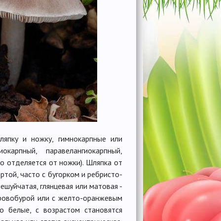
япку и ножку, гимнокарпные или
окарпный, паравелангиокарпный,
о отделяется от ножки). Шляпка от
той, часто с бугорком и ребристо-
ешуйчатая, глянцевая или матовая -
бровобурой или с желто-оранжевым
но белые, с возрастом становятся