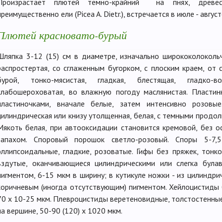
Произрастает плютей темно-крайний на пнях, древес
преимущественно ели (Picea A. Dietr.), встречается в июле - авгус
Плютей красновато-бурый
Шляпка 3-12 (15) см в диаметре, изначально ширококолокольч
распростертая, со сглаженным бугорком, с плоским краем, от
бурой, тонко-мясистая, гладкая, блестящая, гладко-
слабошероховатая, во влажную погоду маслянистая. Пластин
пластиночками, вначале белые, затем интенсивно розовы
цилиндрическая или книзу утолщенная, белая, с темными продол
Мякоть белая, при автооксидации становится кремовой, без о
запахом. Споровый порошок светло-розовый. Споры 5-7,5
эллипсоидальные, гладкие, розоватые. Гифы без пряжек, тонко
вздутые, оканчивающиеся цилиндрическими или слегка бул
пигментом, 6-15 мкм в ширину; в кутикуле ножки - из цилиндри
коричневым (иногда отсутствующим) пигментом. Хейлоцистиды 
70 х 10-25 мкм. Плевроцистиды веретеновидные, толстостенны
на вершине, 50-90 (120) х 1020 мкм.