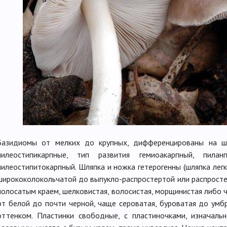
Базидиомы от мелких до крупных, дифференцированы на шл
пилеостипикарпные, тип развития гемиоакарпный, пиланги
пилеостипитокарпный. Шляпка и ножка гетерогенны (шляпка легк
ширококолокольчатой до выпукло-распростертой или распростер
полосатым краем, шелковистая, волосистая, морщинистая либо ч
от белой до почти черной, чаще сероватая, буроватая до ум
оттенком. Пластинки свободные, с пластиночками, изначаль