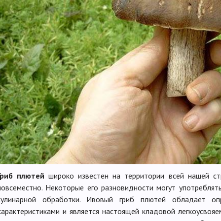
Гриб плютей
широко известен на территории всей нашей стр
повсеместно. Некоторые его разновидности могут употреблят
кулинарной обработки. Ивовый гриб плютей обладает опр
характеристиками и является настоящей кладовой легкоусвояе