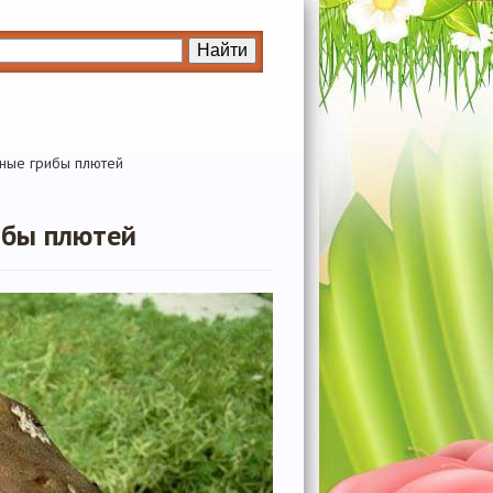
ные грибы плютей
ибы плютей