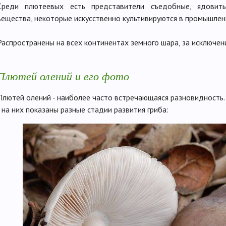
Среди плютеевых есть представители съедобные, ядовиты
вещества, некоторые искусственно культивируются в промышле
Распространены на всех континентах земного шара, за исключе
Плютей олений и его фото
Плютей олений - наиболее часто встречающаяся разновидность
- на них показаны разные стадии развития гриба: