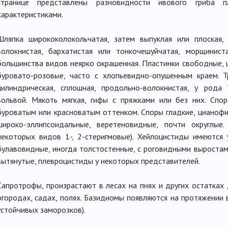
странице представлены разновидности ивового гриба
характеристиками.
Шляпка ширококолокольчатая, затем выпуклая или плоская,
волокнистая, бархатистая или тонкочешуйчатая, морщиниста
большинства видов неярко окрашенная. Пластинки свободные, 
буровато-розовые, часто с хлопьевидно-опушенным краем. Т
цилиндрическая, сплошная, продольно-волокнистая, у рода 
вольвой. Мякоть мягкая, гифы с пряжками или без них. Спо
буроватым или красноватым оттенком. Споры гладкие, цианофи
широко-эллипсоидальные, веретеновидные, почти округлые
некоторых видов 1-, 2-стеригмовые). Хейлоцистиды имеются
булавовидные, иногда толстостенные, с роговидными выростам
вытянутые, плевроцистиды у некоторых представителей.
Сапротрофы, произрастают в лесах на пнях и других остатках
огородах, садах, полях. Базидиомы появляются на протяжении в
устойчивых заморозков).