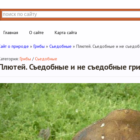
Главная
О сайте
Карта сайта
Сайт о природе
»
Грибы
»
Съедобные
» Плютей. Съедобные и не съедоб
Категория:
Грибы
/
Съедобные
Плютей. Съедобные и не съедобные гр