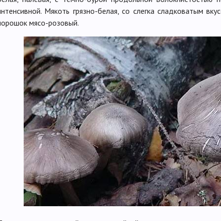
интенсивной. Мякоть грязно-белая, со слегка сладковатым вк
порошок мясо-розовый.