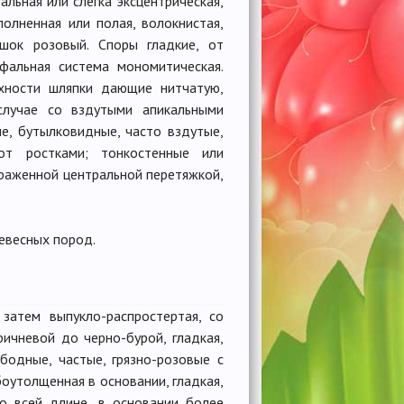
альная или слегка эксцентрическая,
полненная или полая, волокнистая,
шок розовый. Споры гладкие, от
фальная система мономитическая.
рхности шляпки дающие нитчатую,
случае со вздутыми апикальными
ие, бутылковидные, часто вздутые,
от ростками; тонкостенные или
раженной центральной перетяжкой,
ревесных пород.
 затем выпукло-распростертая, со
ричневой до черно-бурой, гладкая,
ободные, частые, грязно-розовые с
абоутолщенная в основании, гладкая,
по всей длине, в основании более