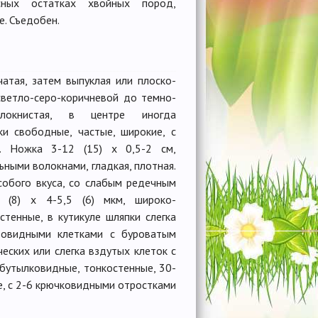
ных остатках хвойных пород,
те. Съедобен.
атая, затем выпуклая или плоско-
 светло-серо-коричневой до темно-
волокнистая, в центре иногда
ки свободные, частые, широкие, с
е. Ножка 3-12 (15) х 0,5-2 см,
ьными волокнами, гладкая, плотная.
собого вкуса, со слабым редечным
 (8) х 4-5,5 (6) мкм, широко-
стенные, в кутикуле шляпки слегка
авовидными клетками с буроватым
ческих или слегка вздутых клеток с
бутылковидные, тонкостенные, 30-
е, с 2-6 крючковидными отростками