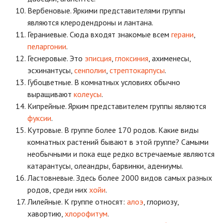
Вербеновые. Яркими представителями группы
являются клеродендроны и лантана.
Гераниевые. Сюда входят знакомые всем
герани
,
пеларгонии
.
Геснеровые. Это
эписция
,
глоксиния
, ахименесы,
эсхинантусы,
сенполии
,
стрептокарпусы
.
Губоцветные. В комнатных условиях обычно
выращивают
колеусы
.
Кипрейные. Ярким представителем группы являются
фуксии
.
Кутровые. В группе более 170 родов. Какие виды
комнатных растений бывают в этой группе? Самыми
необычными и пока еще редко встречаемые являются
катарантусы, олеандры, барвинки, адениумы.
Ластовневые. Здесь более 2000 видов самых разных
родов, среди них
хойи
.
Лилейные. К группе относят:
алоэ
, глориозу,
хавортию,
хлорофитум
.