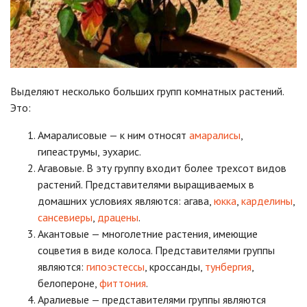
Выделяют несколько больших групп комнатных растений.
Это:
Амаралисовые — к ним относят
амаралисы
,
гипеаструмы, эухарис.
Агавовые. В эту группу входит более трехсот видов
растений. Представителями выращиваемых в
домашних условиях являются: агава,
юкка
,
карделины
,
сансевиеры
,
драцены
.
Акантовые — многолетние растения, имеющие
соцветия в виде колоса. Представителями группы
являются:
гипоэстессы
, кроссанды,
тунбергия
,
белопероне,
фиттония
.
Аралиевые — представителями группы являются