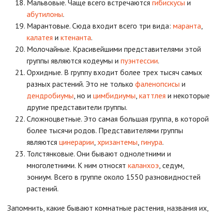
Мальвовые. Чаще всего встречаются
гибискусы
и
абутилоны
.
Марантовые. Сюда входит всего три вида:
маранта
,
калатея
и
ктенанта
.
Молочайные. Красивейшими представителями этой
группы являются кодеумы и
пуэнтессии
.
Орхидные. В группу входит более трех тысяч самых
разных растений. Это не только
фаленопсисы
и
дендробиумы
, но и
цимбидиумы
,
каттлея
и некоторые
другие представители группы.
Сложноцветные. Это самая большая группа, в которой
более тысячи родов. Представителями группы
являются
цинерарии
,
хризантемы
,
гинура
.
Толстянковые. Они бывают однолетними и
многолетними. К ним относят
каланхоэ
, седум,
эониум. Всего в группе около 1550 разновидностей
растений.
Запомнить, какие бывают комнатные растения, названия их,