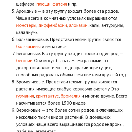
шефлера,
плющи
,
фатсия
и пр.
Ароидные — в эту группу входят более ста родов.
Чаще всего в комнатных условиях выращиваются
монстеры
,
диффенбахии
,
алоказии
, калы, антуриумы,
каладиумы.
Бальзаминовые. Представителями группы являются
бальзамины
и импатиесы.
Бегониевые. В эту группу входит только один род —
бегонии
. Они могут быть самыми разными, от
декоративнолиственных до красивоцветущих,
способных радовать обильными цветами круглый год.
Бромелиевые. Представителями группы являются
растения, имеющие слабую корневую систему. Это
гузмания
,
криптантус
,
бромелия
и многие другие. Всего
насчитывается более 1500 видов.
Вересковые — это более сотни родов, включающих
несколько тысяч видов растений. В домашних
условиях чаще всего выращиваются рододендроны,
дабеции, агапентес.