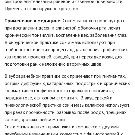
быстрой эпителизации раневой и язвенной поверхности.
Применяют как наружное средство.
Применение в медицине:
Соком каланхоэ полощут рот
при воспалении десен и слизистой оболочки рта, лечат
хронический тонзиллит, воспаление век, заболевания глаз.
В хирургической практике сок и мазь используют при
гнойнонекротических процессах, для лечения трофических
язв голени, пролежней, свищей, при пересадке кожи, для
подготовки ран к наложению вторичных швов.
В зубоврачебной практике сок применяют при гингивитах,
острых диффузных, катаральных, подострых и хронических
формах гипертрофического катарального гингивита,
парадонтозе, афтозном стоматите. В акушерской и
гинекологической практике сок и мазь каланхоэ используют
при ранах промежности, разрывах после родов, трещинах
сосков, эрозиях шейки матки.
Сок и мазь каланхоэ применяют в комплексе с другими
лечебными назначениями, совместно с физиотерапией, с