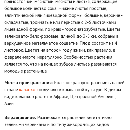
прямостоячий, мясистый, мясисты и листья, содержащие
большое количество сока. Нижние листья простые,
эллиптической или яйцевидной формы, большие, верхние -
складчатые, тройчатые или перистые с 2-5 листочками
яйцевидной формы, по краю - городчатозубчатые. Цветы
зеленовато-бело-розовые, длиной до 3-5 см, собраны в
верхушечное метельчатое соцветие. Плод состоит из 4
листовок. Цветет на втором году жизни, как правило, в
феврале-марте, нерегулярно. Особенностью растения
является то, что на концах зубцов листьев развиваются
молодые растеньица.
Места произрастания:
Большое распространение в нашей
стране
каланхоэ
получило в комнатной культуре. В диком
виде каланхоэ растет в Африке, Центральной Америке,
Азии.
Выращивание:
Размножается растение вегетативно
зелеными черенками и по типу живородящих видов