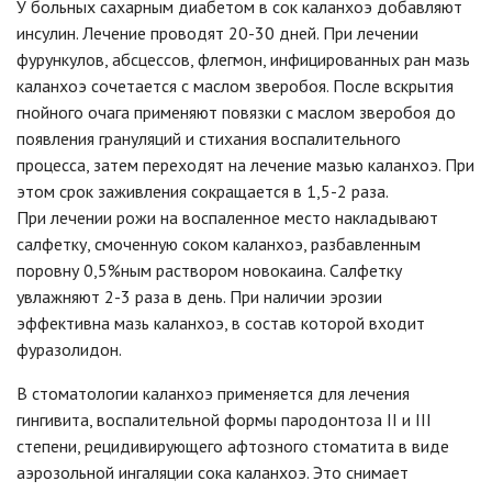
У больных сахарным диабетом в сок каланхоэ добавляют
инсулин. Лечение проводят 20-30 дней. При лечении
фурункулов, абсцессов, флегмон, инфицированных ран мазь
каланхоэ сочетается с маслом зверобоя. После вскрытия
гнойного очага применяют повязки с маслом зверобоя до
появления грануляций и стихания воспалительного
процесса, затем переходят на лечение мазью каланхоэ. При
этом срок заживления сокращается в 1,5-2 раза.
При лечении рожи на воспаленное место накладывают
салфетку, смоченную соком каланхоэ, разбавленным
поровну 0,5%ным раствором новокаина. Салфетку
увлажняют 2-3 раза в день. При наличии эрозии
эффективна мазь каланхоэ, в состав которой входит
фуразолидон.
В стоматологии каланхоэ применяется для лечения
гингивита, воспалительной формы пародонтоза II и III
степени, рецидивирующего афтозного стоматита в виде
аэрозольной ингаляции сока каланхоэ. Это снимает