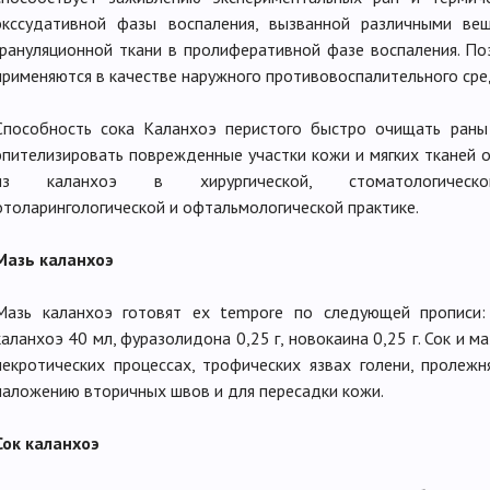
экссудативной фазы воспаления, вызванной различными ве
грануляционной ткани в пролиферативной фазе воспаления. По
применяются в качестве наружного противовоспалительного сре
Способность сока Каланхоэ перистого быстро очищать раны 
эпителизировать поврежденные участки кожи и мягких тканей 
из каланхоэ в хирургической, стоматологической, 
отоларингологической и офтальмологической практике.
Мазь каланхоэ
Мазь каланхоэ готовят ех tempore по следующей прописи:
каланхоэ 40 мл, фуразолидона 0,25 г, новокаина 0,25 г. Сок и м
некротических процессах, трофических язвах голени, пролежн
наложению вторичных швов и для пересадки кожи.
Сок каланхоэ