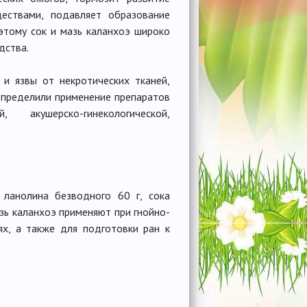
ществами, подавляет образование
этому сок и мазь каланхоэ широко
дства.
и язвы от некротических тканей,
определили применение препаратов
акyшерско-rинекологической,
 ланолина безводного 60 г, сока
азь каланхоэ применяют при гнойно-
ях, а также для подготовки ран к