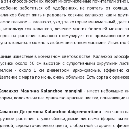
За эти способности их любят многочисленные почитатели этих ц
особенно заботиться об удобрениях, не прятать от солнца,
каланхоэ будет жить и радовать хозяина каланхоэ, как и други
самое главное — каланхоэ, уход за которым минимальный, даёт 
а, используя сок каланхоэ, лечение многих болезней можно з
спрос на растение каланхоэ стимулирует его промышленное 
купить каланхоэ можно в любом цветочном магазине. Известно 
Самые известные в комнатном цветоводстве: Каланхоэ Блоссфел
кустики около 30 см высотой с супротивными округлыми лист
мелкие - около 1 см диаметром, ярко-красные, эффектно см
Цветение с марта по июнь, очень обильное. Есть сорта с оранже
Каланхоэ Мангина Kalanchoe manginii
- имеет небольшие ли
формы, колокольчатые оранжево-красные цветки, поникающие н
Каланхоэ Дегремона Kalanchoe daigremontiana
- его часто н
крупное растение с узко-яйцевидными листьями (форма вытян
длиной, серовато-зеленого цвета, с обратной стороны с фиол