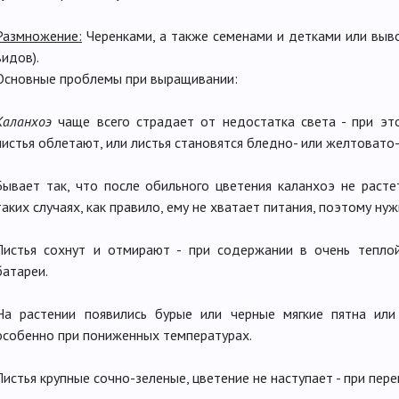
Размножение:
Черенками, а также семенами и детками или вы
видов).
Основные проблемы при выращивании:
Каланхоэ
чаще всего страдает от недостатка света - при эт
листья облетают, или листья становятся бледно- или желтовато
Бывает так, что после обильного цветения каланхоэ не растет,
таких случаях, как правило, ему не хватает питания, поэтому ну
Листья сохнут и отмирают - при содержании в очень тепло
батареи.
На растении появились бурые или черные мягкие пятна или
особенно при пониженных температурах.
Листья крупные сочно-зеленые, цветение не наступает - при пер