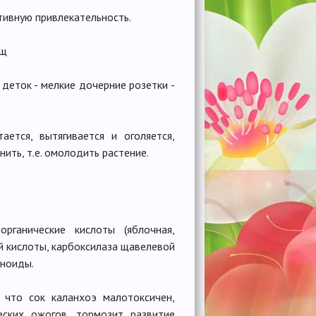
тивную привлекательность.
ещ
деток - мелкие дочерние розетки -
ается, вытягивается и оголяется,
ить, т.е. омолодить растение.
рганические кислоты (яблочная,
й кислоты, карбоксилаза щавелевой
оноиды.
 что сок каланхоэ малотоксичен,
еских ожогов, тормозит развитие