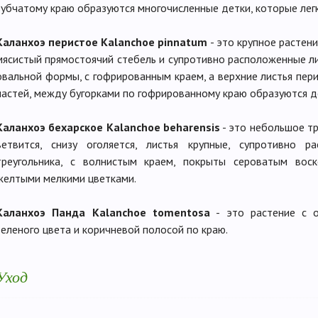
зубчатому краю образуются многочисленные детки, которые лег
Каланхоэ перистое Kalanchoe pinnatum
- это крупное растен
мясистый прямостоячий стебель и супротивно расположенные ли
овальной формы, с гофрированным краем, а верхние листья пери
частей, между бугорками по гофрированному краю образуются д
Каланхоэ бехарское Kalanchoe beharensis
- это небольшое тр
ветвится, снизу оголяется, листья крупные, супротивно 
треугольника, с волнистым краем, покрыты сероватым вос
желтыми мелкими цветками.
Каланхоэ Панда Kalanchoe tomentosa
- это растение с о
зеленого цвета и коричневой полосой по краю.
Уход