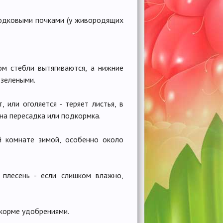
водковыми почками (у живородящих
ом стебли вытягиваются, а нижние
-зелеными.
 или оголяется - теряет листья, в
жна пересадка или подкормка.
й комнате зимой, особенно около
 плесень - если слишком влажно,
екорме удобрениями.