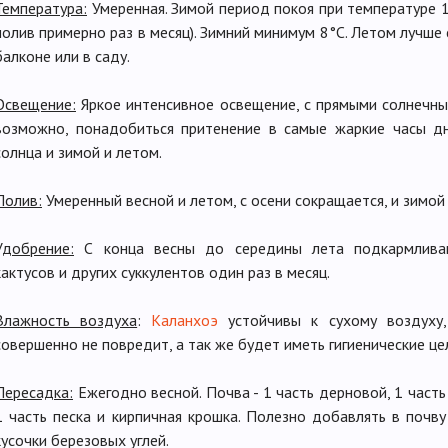
Температура:
Умеренная. Зимой период покоя при температуре 10
полив примерно раз в месяц). Зимний минимум 8°С. Летом лучш
балконе или в саду.
Освещение:
Яркое интенсивное освещение, с прямыми солнечны
возможно, понадобиться притенение в самые жаркие часы дн
солнца и зимой и летом.
Полив:
Умеренный весной и летом, с осени сокращается, и зимой
Удобрение:
С конца весны до середины лета подкармлива
кактусов и других суккулентов один раз в месяц.
Влажность воздуха
:
Каланхоэ
устойчивы к сухому воздуху,
совершенно не повредит, а так же будет иметь гигиенические це
Пересадка:
Ежегодно весной. Почва - 1 часть дерновой, 1 часть
1 часть песка и кирпичная крошка. Полезно добавлять в почв
кусочки березовых углей.