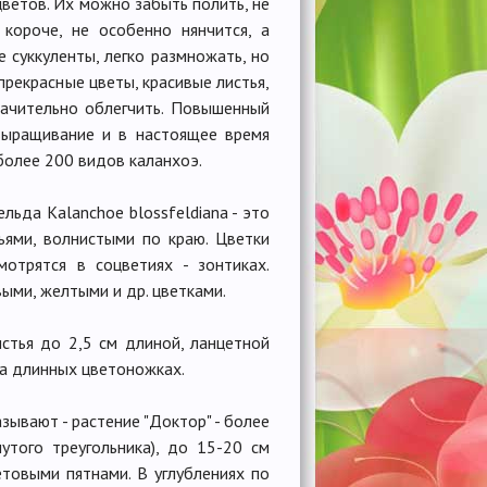
ветов. Их можно забыть полить, не
 короче, не особенно нянчится, а
е суккуленты, легко размножать, но
прекрасные цветы, красивые листья,
начительно облегчить. Повышенный
выращивание и в настоящее время
более 200 видов каланхоэ.
ьда Kalanchoe blossfeldiana - это
ьями, волнистыми по краю. Цветки
отрятся в соцветиях - зонтиках.
выми, желтыми и др. цветками.
стья до 2,5 см длиной, ланцетной
а длинных цветоножках.
азывают - растение "Доктор" - более
утого треугольника), до 15-20 см
етовыми пятнами. В углублениях по