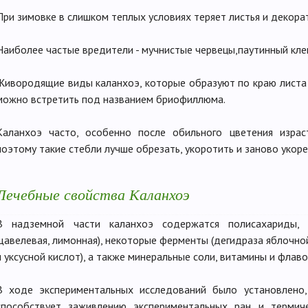
При зимовке в слишком теплых условиях теряет листья и декора
Наиболее частые вредители - мучнистые червецы,паутинный кл
Живородящие виды каланхоэ, которые образуют по краю листа 
можно встретить под названием бриофиллюма.
Каланхоэ часто, особенно после обильного цветения израст
поэтому такие стебли лучше обрезать, укоротить и заново укорен
Лечебные свойства Каланхоэ
В надземной части каланхоэ содержатся полисахариды, о
щавелевая, лимонная), некоторые ферменты (дегидраза яблочно
и уксусной кислот), а также минеральные соли, витамины и флав
В ходе экспериментальных исследований было установлено,
способствует заживлению экспериментальных ран и термич