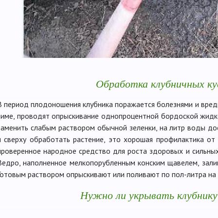
Обработка клубничных к
В период плодоношения клубника поражается болезнями и вреди
зиме, проводят опрыскивание однопроцентной бордоской жид
заменить слабым раствором обычной зеленки, на литр воды до
и сверху обработать растение, это хорошая профилактика от
проверенное народное средство для роста здоровых и сильных
Ведро, наполненное мелкопорубленным конским щавелем, залив
Готовым раствором опрыскивают или поливают по пол-литра на 
Нужно ли укрывать клубнику