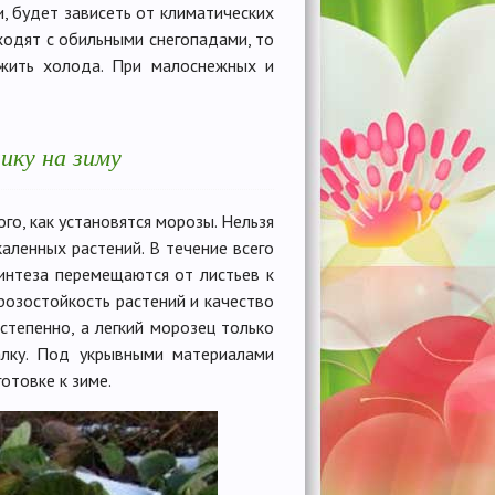
, будет зависеть от климатических
ходят с обильными снегопадами, то
ежить холода. При малоснежных и
ику на зиму
го, как установятся морозы. Нельзя
каленных растений. В течение всего
интеза перемещаются от листьев к
розостойкость растений и качество
тепенно, а легкий морозец только
алку. Под укрывными материалами
отовке к зиме.