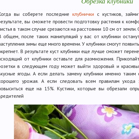
Обрезка клубники
Когда вы соберете последние
клубнички
с кустиков, займи
результате, вы сможете провести подготовку растения к комф
листья в таком случае срезаются на расстоянии 10 см от земли.
В общем, после таких манипуляций у вас от клубники останут
наступления зимы еще много времени. У клубники смогут появить
окрепнет. В результате куст клубники еще лучше сможет перене
исходящий от клубники оставьте для размножения. Прикопайт
розетки в следующем году может выйти здоровый и красивый
вкусные ягоды. А если делать замену клубники именно таким
хорошего урожая. А если следовать всем правилам ухода 
повыситься еще на 15%. Кустики, которые вы обрезали опр
вредителей