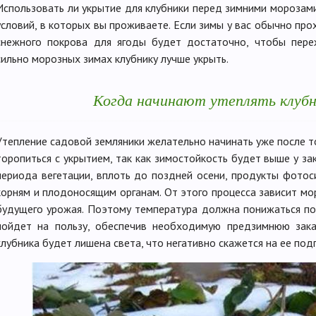
Использовать ли укрытие для клубники перед зимними морозами
условий, в которых вы проживаете. Если зимы у вас обычно про
снежного покрова для ягоды будет достаточно, чтобы пер
сильно морозных зимах клубнику лучше укрыть.
Когда начинают утеплять клубн
Утепление садовой земляники желательно начинать уже после то
торопиться с укрытием, так как зимостойкость будет выше у за
периода вегетации, вплоть до поздней осени, продукты фотос
корням и плодоносящим органам. От этого процесса зависит мо
будущего урожая. Поэтому температура должна понижаться пос
пойдет на пользу, обеспечив необходимую предзимнюю зак
клубника будет лишена света, что негативно скажется на ее подг