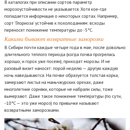
В каталогах при описании сортов параметр
морозоустойчивости не указывается. Хотя кое-где
попадается информация о некоторых сортах. Например,
сорт 'Глориоза' устойчив к похолоданиям: всходы
переносят понижение температуры до -5°C.
Какими бывают возвратные заморозки
В Сибири почти каждые четыре года в мае, после довольно
длительного теплого периода (когда почва прогрелась
хорошо, и горох уже посеян), приходят морозы. И не
разовый визит наносят: порой неделю — другую каждую
ночь наведываются. На почве образуется толстая корка,
замерзают листья на маньчжурских орехах, даже
многолетние сорняки, которые не набрали силы, тоже
вымерзают. Даже такое понижение температуры (по сути,
-10°C — это уже мороз) по привычке называют
возвратными заморозками.