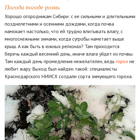
Погода погоде рознь
Хорошо огородникам Сибири: с ее сильными и длительными
позднелетними и осенними дождями, когда почва
намокает настолько, что ей трудно впитывать влагу, с
многоснежными зимами, когда сугробы наметает выше
крыш. А как быть в южных регионах? Там приходится
беречь каждый весенний день, иначе влага уйдет из почвы.
Там каждый день промедления нежелателен, ведь
горох
не
любит жару. Выход был найден такой: специалисты
Краснодарского НИИСХ создали сорта зимующего гороха.