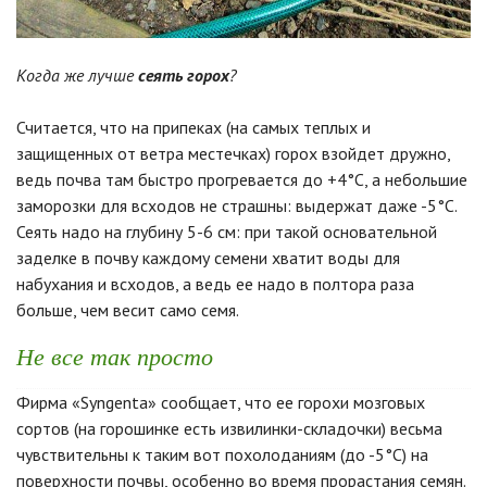
Когда же лучше
сеять горох
?
Считается, что на припеках (на самых теплых и
защищенных от ветра местечках) горох взойдет дружно,
ведь почва там быстро прогревается до +4°C, а небольшие
заморозки для всходов не страшны: выдержат даже -5°C.
Сеять надо на глубину 5-6 см: при такой основательной
заделке в почву каждому семени хватит воды для
набухания и всходов, а ведь ее надо в полтора раза
больше, чем весит само семя.
Не все так просто
Фирма «Syngenta» сообщает, что ее горохи мозговых
сортов (на горошинке есть извилинки-складочки) весьма
чувствительны к таким вот похолоданиям (до -5°C) на
поверхности почвы, особенно во время прорастания семян.