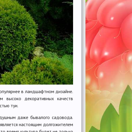
популярнее в ландшафтном дизайне.
ием высоко декоративных качеств
стью туи.
одушным даже бывалого садовода.
 является настоящим долгожителем
то время культура будет не только