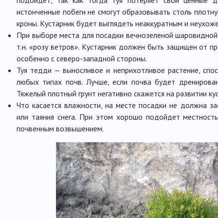
истонченные побеги не смогут образовывать столь плотн
кроны. Кустарник будет выглядеть неаккуратным и неухож
При выборе места для посадки вечнозеленой шаровидной 
т.н. «розу ветров». Кустарник должен быть защищен от пр
особенно с северо-западной стороны.
Туя тедди — выносливое и неприхотливое растение, спос
любых типах почв. Лучше, если почва будет дренирова
Тяжелый плотный грунт негативно скажется на развитии ку
Что касается влажности, на месте посадки не должна з
или таяния снега. При этом хорошо подойдет местност
почвенным возвышением.