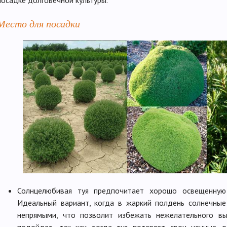
посадке долговечной культуры.
Место для посадки
Солнцелюбивая туя предпочитает хорошо освещенную 
Идеальный вариант, когда в жаркий полдень солнечные
непрямыми, что позволит избежать нежелательного вы
подойдет, так как тогда туя потеряет свои ценные д