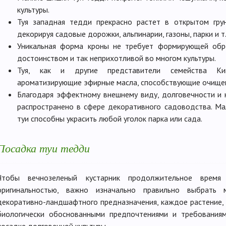
культуры.
Туя западная тедди прекрасно растет в открытом гру
декорируя садовые дорожки, альпинарии, газоны, парки и т.
Уникальная форма кроны не требует формирующей обре
достоинством и так неприхотливой во многом культуры.
Туя, как и другие представители семейства Кип
ароматизирующие эфирные масла, способствующие очище
Благодаря эффектному внешнему виду, долговечности и 
распространено в сфере декоративного садоводства. М
туи способны украсить любой уголок парка или сада.
Посадка туи тедди
Чтобы вечнозеленый кустарник продолжительное врем
оригинальностью, важно изначально правильно выбрать
декоративно-ландшафтного предназначения, каждое растение, 
биологически обоснованными предпочтениями и требования