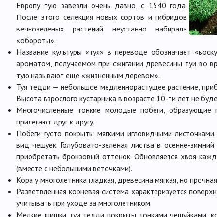
Европу тую завезли очень давно, с 1540 года.
После этого селекция новых сортов и гибридов
вечнозеленых растений неустанно набирала
«обороты».
Название культуры «туя» в переводе обозначает «воск
ароматом, получаемом при сжигании древесины туи во в
тую называют еще «жизненным деревом».
Туя тедди — небольшое медленнорастущее растение, приб
Высота взрослого кустарника в возрасте 10-ти лет не буд
Многочисленные тонкие молодые побеги, образующие г
прилегают друг к другу.
Побеги густо покрыты мягкими игловидными листочками.
вид чешуек. Голубовато-зеленая листва в осенне-зимний
приобретать бронзовый оттенок. Обновляется хвоя кажд
(вместе с небольшими веточками).
Кора у многолетника гладкая, древесина мягкая, но прочная
Разветвленная корневая система характеризуется поверх
учитывать при уходе за многолетником.
Мелкие шишки туи тедди покрыты тонкими чешуйками, 