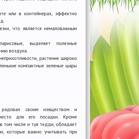
нте или в контейнерах, эффектно
д.
зки, что является немаловажным
арисовые, выделяет полезные
нию воздуха.
неприхотливости, растение широко
аленькие компактные зеленые шары
я радовал своим изяществом и
 место для его посадки. Кроме
в том числе и туя тедди, обладает
ми, которые важно учитывать при