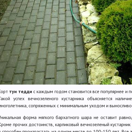
Сорт
туи тедди
с каждым годом становится все популярнее и 
Такой успех вечнозеленого кустарника объясняется налич
многолетника, сопряженных с минимальным уходом и выносливо
Уникальная форма мягкого бархатного шара не оставит равн
Кроме прочих достоинств, карликовый вечнозеленый кустарник
и способен произрастать на одном месте до 100-150 лет. Все э