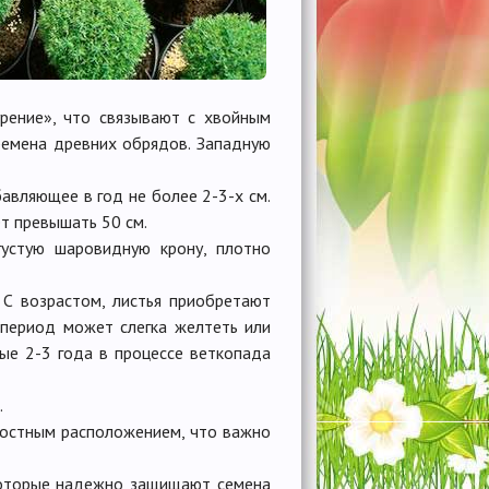
урение», что связывают с хвойным
ремена древних обрядов. Западную
авляющее в год не более 2-3-х см.
ет превышать 50 см.
устую шаровидную крону, плотно
 С возрастом, листья приобретают
 период может слегка желтеть или
ые 2-3 года в процессе веткопада
.
ностным расположением, что важно
которые надежно защищают семена