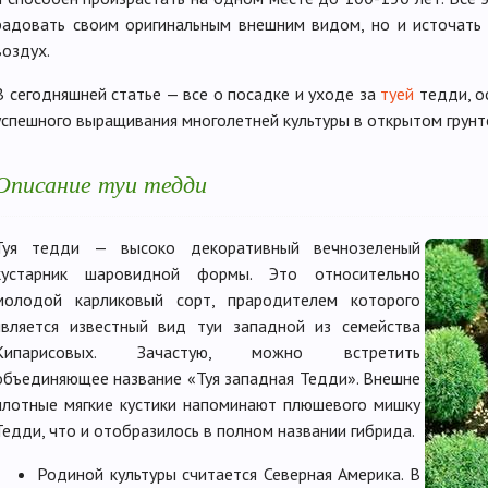
радовать своим оригинальным внешним видом, но и источат
воздух.
В сегодняшней статье — все о посадке и уходе за
туей
тедди, о
успешного выращивания многолетней культуры в открытом грунт
Описание туи тедди
Туя тедди — высоко декоративный вечнозеленый
кустарник шаровидной формы. Это относительно
молодой карликовый сорт, прародителем которого
является известный вид туи западной из семейства
Кипарисовых. Зачастую, можно встретить
объединяющее название «Туя западная Тедди». Внешне
плотные мягкие кустики напоминают плюшевого мишку
Тедди, что и отобразилось в полном названии гибрида.
Родиной культуры считается Северная Америка. В