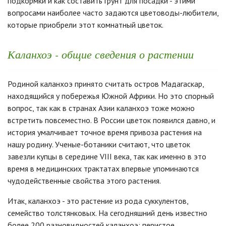
подкормки и как составить грунт для посадки - этими
вопросами наиболее часто задаются цветоводы-любители,
которые приобрели этот комнатный цветок.
Каланхоэ - общие сведения о растении
Родиной каланхоэ принято считать остров Мадагаскар,
находящийся у побережья Южной Африки. Но это спорный
вопрос, так как в странах Азии каланхоэ тоже можно
встретить повсеместно. В России цветок появился давно, и
история умалчивает точное время привоза растения на
нашу родину. Ученые-ботаники считают, что цветок
завезли купцы в середине VIII века, так как именно в это
время в медицинских трактатах впервые упоминаются
чудодейственные свойства этого растения.
Итак, каланхоэ - это растение из рода суккулентов,
семейство толстянковых. На сегодняшний день известно
более 200 разновидностей каланхоэ: перистое,