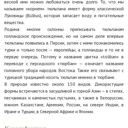
весной ими можно любоваться очень долго. То, что мы
называем «корнем» тюльпана имеет форму классической
Лу́ковицы (Búlbus), которая запасает воду и питательные
вещества.
Родина: многие склонны приписывать тюльпанам
голландское происхождение, но на самом деле впервые
тюльпаны появились в Персии, затем с ними познакомились
турки и только после — европейцы, а голландцы и то не в
первую очередь. Потому и название цветка «toliban» в
переводе с персидского «тюрбан» — означает название
головного убора народов Востока. Также его связывают с
турецкой традицией носить тюльпан именно в тюрбане.
В природе известно около 150 видов. Дикорастущие
формы встречаются в засушливой и горной Азии — в степях,
песчаниках и каменистых пустынях, а также в Белоруссии,
южном Казахстане, Армении, России, на севере Индии, в
Иране и Турции, в Северной Африке и Японии.