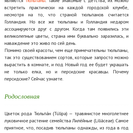
являются
тюльпаны
. Такие знакомые с детства, их можно
встретить практически на каждой городской клумбе,
несмотря на то, что страной тюльпанов считается
Голландия. Но все же тюльпаны и Голландия недаром
ассоциируются друг с другом. Когда там появились эти
великолепные цветы, страна ими буквально заразилась, и
наваждение это живо по сей день.
Помимо своей красоты, чем еще примечательны тюльпаны,
так это существованием сортов, которые запросто можно
вырастить в комнате, и под Новый год ее будет украшать
не только елка, но и персидские красавцы. Почему
персидские? Сейчас узнаете.
Родословная
Цветок рода Тюльпа́н (Túlipa) — травянистое многолетнее
луковичное растение семейства Лиле́йные (Liliáceae). Самое
приятное, что, посадив тюльпаны однажды, из года в год