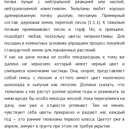
почва лучше с нейтральной реакцией или кислой,
нейтрализуемой известняком. Тюльпаны любят хорошо
дренированную почву: рыхлую, песчаную. Примерный
состав: дерновая земля, перегной, песок (1:1:1). К тяжелым
почвам примешивают песок и торф. Но, в принципе,
подойдет любая, поскольку цветы неприхотливы. Для
посадки в комнатных условиях упрощаем процесс покупкой
стандартной земли для луковичных растений.
У нас на даче почва не особо плодородная, к тому же
далеко не чернозем, который имеет черный цвет и
слипшиеся комочками частицы. Она, скорее, представляет
собой смесь с песком и оттого имеет цвет молочного
шоколада и сыпучая как песочек. Должна сказать, что
тюльпаны у нас растут долгие-долгие годы и ухаживать за
ними вроде бы особо некогда: весной, пока переселимся на
дачу, они уже и отцвести успевают. Тем не менее,
чувствуют себя цветы прекрасно и радуют нас каждый
год — это ранние тюльпаны первого класса. Цветут уже в
апреле, зимуют в грунте при этом, не требуя укрытия.