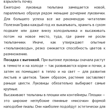
взрыхлить почву.
Ежегодно луковица тюльпана замещается новой,
параллельно образуя рядом меньшие дочерние луковички.
Для большего успеха все же рекомендую читателям
ПолезнаяТрава каждый год их выкапывать, хранить в сухом
подвале или даже внизу холодильника и высаживать
потом на новое место, туда, где ранее не росли
тюльпанчики. Иначе, как утверждают опытные
«тюльпановоды», резко снижается способность цветов к
размножению.
Посадка с выгонкой.
При выгонке луковицы сначала растут
в темноте и на холоде — так развиваются корни и почки, а
затем их помещают в тепло и на свет — для развития
листьев и цветков. Таким образом, растения заставляют
раньше цвести. Луковицы обязательно выбирают самые
крупные.
Высаживают тюльпаны в плошки или контейнеры. Плошки —
это широкие неглубокие глиняные «мисочки» формой
наподобие пиалы. Они наиболее подойдут эстетически для