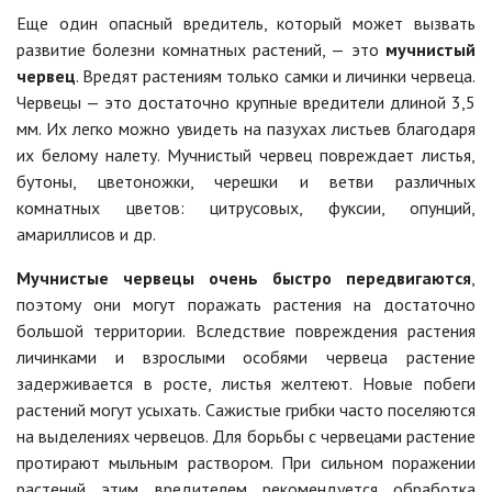
Еще один опасный вредитель, который может вызвать
развитие болезни комнатных растений, — это
мучнистый
червец
. Вредят растениям только самки и личинки червеца.
Червецы — это достаточно крупные вредители длиной 3,5
мм. Их легко можно увидеть на пазухах листьев благодаря
их белому налету. Мучнистый червец повреждает листья,
бутоны, цветоножки, черешки и ветви различных
комнатных цветов: цитрусовых, фуксии, опунций,
амариллисов и др.
Мучнистые червецы очень быстро передвигаются
,
поэтому они могут поражать растения на достаточно
большой территории. Вследствие повреждения растения
личинками и взрослыми особями червеца растение
задерживается в росте, листья желтеют. Новые побеги
растений могут усыхать. Сажистые грибки часто поселяются
на выделениях червецов. Для борьбы с червецами растение
протирают мыльным раствором. При сильном поражении
растений этим вредителем рекомендуется обработка