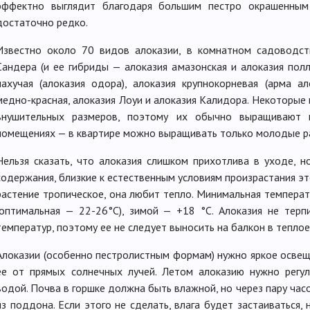
эффектно выглядит благодаря большим пестро окрашенным 
достаточно редко.
Известно около 70 видов алоказии, в комнатном садоводст
Сандера (и ее гибриды — алоказия амазонская и алоказия полли
пахучая (алоказия одора), алоказия крупнокорневая (арма ал
медно-красная, алоказия Лоуи и алоказия Калидора. Некоторые 
внушительных размеров, поэтому их обычно выращивают 
помещениях — в квартире можно выращивать только молодые р
Нельзя сказать, что алоказия слишком прихотлива в уходе, н
содержания, близкие к естественным условиям произрастания эт
растение тропическое, она любит тепло. Минимальная темпера
(оптимальная — 22-26°C), зимой — +18 °C. Алоказия не терп
температур, поэтому ее не следует выносить на балкон в теплое
Алоказии (особенно пестролистным формам) нужно яркое освещ
ее от прямых солнечных лучей. Летом алоказию нужно регул
водой. Почва в горшке должна быть влажной, но через пару час
из поддона. Если этого не сделать, влага будет застаиваться, н