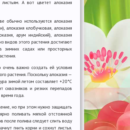
листьям. А вот цветет алоказия
ве обычно используются алоказия
), алоказия клобучковая, алоказия
оказия, арум индийский), алоказия
из видов этого растения достигают
в зимних садах или просторных
астения.
о очень важно создать ей условия
ого растения. Поскольку алоказия —
тура зимой летом составляет +20°C
ит сквозняков и резких перепадов
 время года.
ение, но при этом нужно защищать
ярно поливать мягкой отстоянной
ов после полива следует слить воду
ачнут гнить корни и сохнут листья.