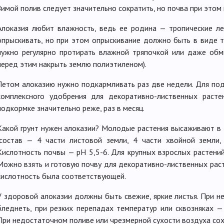
Зимой полив следует значительно сократить, но почва при этом
Алоказия любит влажность, ведь ее родина — тропические ле
опрыскивать, но при этом опрыскивание должно быть в виде ту
нужно регулярно протирать влажной тряпочкой или даже обм
перед этим накрыть землю полиэтиленом).
Летом алоказию нужно подкармливать раз две недели. Для по
комплексного удобрения для декоративно-лиственных расте
подкормке значительно реже, раз в месяц.
Какой грунт нужен алоказии? Молодые растения высаживают в 
(состав — 4 части листовой земли, 4 части хвойной земли,
Кислотность почвы — pH 5,5-6. Для крупных взрослых растений
Можно взять и готовую почву для декоративно-лиственных раст
кислотность была соответствующей.
У здоровой алоказии должны быть свежие, яркие листья. При 
бледнеть, при резких перепадах температур или сквозняках —
При недостаточном поливе или чрезмерной сухости воздуха сох