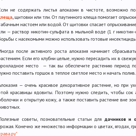
Если не содержать листья алоказии в чистоте, возможно п
клеща
,
щитовки или тли. От паутинного клеща помогает опрыск
табачным настоем или водой. От щитовки спасает опрыскивани
тли — раствор никотин-сульфата в мыльной воде (1 г никотин-
борьбы с насекомыми можно использовать готовые инсектициды
Иногда после активного роста алоказия начинает сбрасыват
растением. Если его клубни целые, нужно пересадить их в свежу
прохладное место — так вы обеспечите растению период по
нужно поставить горшок в теплое светлое место и начать полив.
Алоказия — очень красивое декоративное растение, но при ух
этой красавицы ядовиты. Поэтому нужно следить, чтобы сок 
оболочки и открытую кожу, а также поставить растение вне з
животных.
Полезные советы, позновательные статьи для
дачников и 
урожая. Конечно же множество информации о цветах, ягодах, гр
трава.ру"