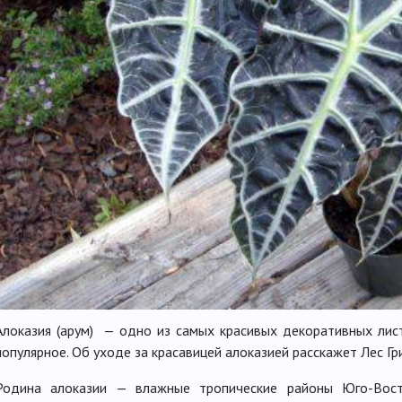
Алоказия (арум) — одно из самых красивых декоративных лист
популярное. Об уходе за красавицей алоказией расскажет Лес Гр
Родина алоказии — влажные тропические районы Юго-Вост