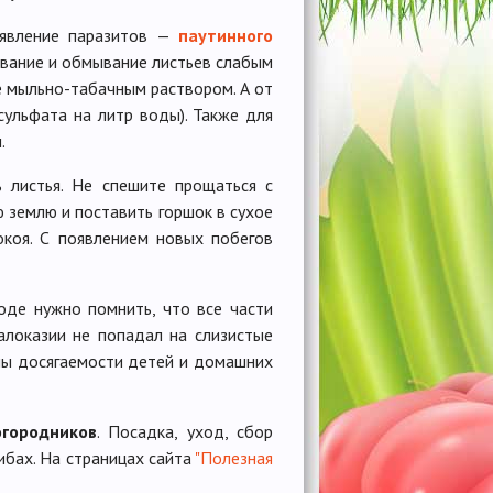
оявление паразитов —
паутинного
ивание и обмывание листьев слабым
е мыльно-табачным раствором. А от
сульфата на литр воды). Также для
.
ь листья. Не спешите прощаться с
ю землю и поставить горшок в сухое
коя. С появлением новых побегов
оде нужно помнить, что все части
алоказии не попадал на слизистые
оны досягаемости детей и домашних
огородников
. Посадка, уход, сбор
ибах. На страницах сайта
"Полезная