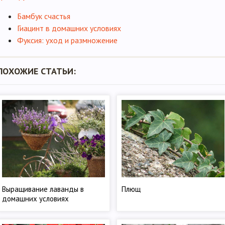
Бамбук счастья
Гиацинт в домашних условиях
Фуксия: уход и размножение
ПОХОЖИЕ СТАТЬИ:
Выращивание лаванды в
Плющ
домашних условиях