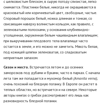
с шелковистым блеском, в сырую погоду слизистая, легко
снимается. Пластинки белые, никогда не окрашиваются в
красноватый или коричневатый цвет, свободные, частые.
Споровый порошок белый, ножка длинная и тонкая, со
свисающим наверху волнистым кольцом, как правило, с
зеленоватыми полосками, у основания клубневидно-
утолщенная, окруженная белым чашевидным влагалищем;
при выкручивании плодового тела влагалище часто
остается в земле, и его можно не заметить. Мякоть белая,
под кожицей шляпки зеленоватая, со сладковатым
неприятным запахом.
Сезон и место.
Встречается летом и до осенних
заморозков под дубами и буками, часто в парках. С начала
лета там же попадается и мухомор белый
(Amanita verna),
очень похожий на бледную поганку. В Европе он растет в
теплых областях, но встречается и на севере. Некоторые
авторы книгах о грибах рассматривают его лишь как
разновидность бледной поганки.