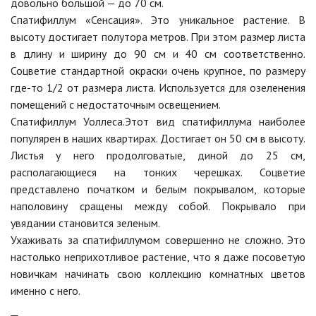
довольно большой — до 70 см.
Спатифиллум «Сенсация». Это уникальное растение. В
высоту достигает полутора метров. При этом размер листа
в длину и ширину до 90 см и 40 см соответственно.
Соцветие стандартной окраски очень крупное, по размеру
где-то 1/2 от размера листа. Используется для озеленения
помещений с недостаточным освещением.
Спатифиллум Уоллеса.Этот вид спатифиллума наиболее
популярен в наших квартирах. Достигает он 50 см в высоту.
Листья у него продолговатые, диной до 25 см,
располагающиеся на тонких черешках. Соцветие
представлено початком и белым покрывалом, которые
наполовину сращены между собой. Покрывало при
увядании становится зеленым.
Ухаживать за спатифиллумом совершенно не сложно. Это
настолько неприхотливое растение, что я даже посоветую
новичкам начинать свою коллекцию комнатных цветов
именно с него.