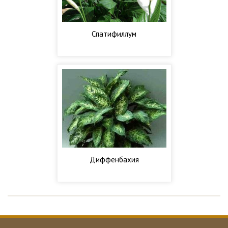
Спатифиллум
Диффенбахия