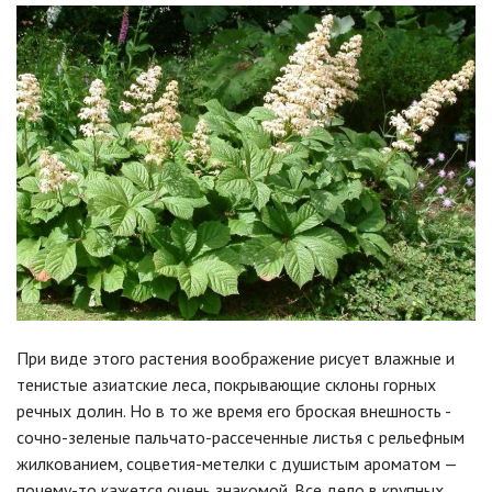
При виде этого растения воображение рисует влажные и
тенистые азиатские леса, покрывающие склоны горных
речных долин. Но в то же время его броская внешность -
сочно-зеленые пальчато-рассеченные листья с рельефным
жилкованием, соцветия-метелки с душистым ароматом —
почему-то кажется очень знакомой. Все дело в крупных