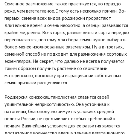
Семенное размножение также практикуется, но гораздо
реже, чем вегетативное. Этому есть несколько причин. Во-
первых, семена всех видов роджерсии прорастают
длительное время и очень неохотно, а сеянцы развиваются
крайне медленно. Во-вторых, разные виды и сорта нередко
переопыляются, поэтому для сбора семян нужно выбирать
более-менее изолированные экземпляры. Ну а в-третьих,
семенной способ не подходит для размножения сортовых
экземпляров. Не секрет, что далеко не всегда получается
таким образом получить растение со свойствами
материнского, поскольку при выращивании собственных
семян признаки расщепляются.
Роджерсия конскокаштанолистная славится своей
удивительной неприхотливостью. Она устойчива к
патогенам, благополучно зимует в условиях средней
полосы России, не предъявляет особых требований к
почвам. Важнейшим условием для ее развития является
достаточное количество влаги в течение вегетационного