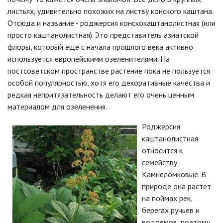
листьях, удивительно похожих на листву конского каштана.
Отсюда и название - роджерсия конскокаштанолистная (или
просто каштанолистная). Это представитель азиатской
флоры, который еще с начала прошлого века активно
используется европейскими озеленителями. На
постсоветском пространстве растение пока не пользуется
особой популярностью, хотя его декоративные качества и
редкая непритязательность делают его очень ценным
материалом для озеленения.
Роджерсия
каштанолистная
относится к
семейству
Камнеломковые. В
природе она растет
на поймах рек,
берегах ручьев и
водоемов, поэтому