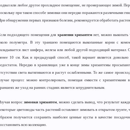
подвал или любое другое прохладное помещение, не промерзающее зимой. Пе
поскольку при таком способе зимовки они нередко поражаются различными гни
При обнаружении первых признаков болезни, рекомендуется обработать расте
Если подходящего помещения для
хранения хризантем
нет, можно выкопать
около полуметра. В эту траншею помещаются выкопанные корни с комом
укладывается лист шифера, железа или любой другой подходящий материал. 
менее 10 см. Как и предыдущий способ, такой вариант является довольно
недостаток. Нередко в хранилищах уже в конце зимы хризантемы просыпают
отсутствии света вытягиваются и растут ослабленными. То же самое происход
случае процесс можно контролировать, помещая емкости с хризантемами в
траншеях же уход на ранних стадиях является затруднительным.
Изучая вопрос
зимовки хризантем
, можно сделать вывод, что результат каж
некоторые цветоводы часть растений оставляют зимовать в открытом грунте, 
образом получается сохранить наиболее ценные кусты в качестве посадочн
восстановить всю коллекцию.