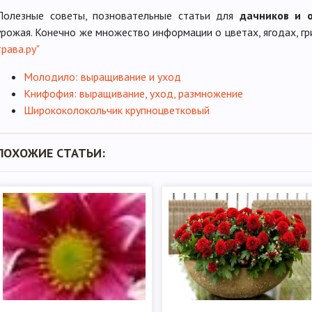
Полезные советы, позновательные статьи для
дачников и 
урожая. Конечно же множество информации о цветах, ягодах, гр
трава.ру"
Молодило: выращивание и уход
Книфофия: выращивание, уход, размножение
Ширококолокольчик крупноцветковый
ПОХОЖИЕ СТАТЬИ: