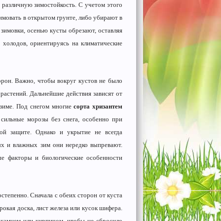
различную зимостойкость. С учетом этого
зимовать в открытом грунте, либо убирают в
зимовки, осенью кусты обрезают, оставляя
 холодов, ориентируясь на климатические
орон. Важно, чтобы вокруг кустов не было
 растений. Дальнейшие действия зависят от
 зиме. Под снегом многие
сорта хризантем
 сильные морозы без снега, особенно при
ой защите. Однако и укрытие не всегда
лых и влажных зим они нередко выпревают.
ые факторы и биологические особенности
степенно. Сначала с обеих сторон от куста
рокая доска, лист железа или кусок шифера.
 камнем или кирпичом, чтобы не сбросило