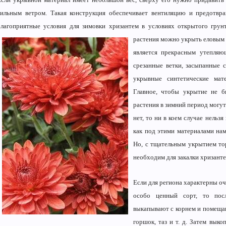
сильным ветром. Такая конструкция обеспечивает вентиляцию и предотвра
благоприятные условия для зимовки хризантем в условиях открытого грун
растения можно укрыть еловым 
является прекрасным утепляю
срезанные ветки, засыпанные 
укрывные синтетические мат
Главное, чтобы укрытие не 
растения в зимний период могут
нет, то ни в коем случае нельз
как под этими материалами на
Но, с тщательным укрытием тор
необходим для закалки хризанте
Если для региона характерны о
особо ценный сорт, то пос
выкапывают с корнем и помеща
горшок, таз и т. д. Затем выко