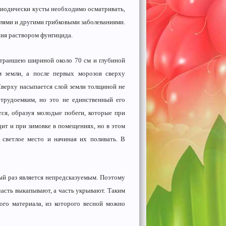
риодически кусты необходимо осматривать,
лями и другими грибковыми заболеваниями.
ния раствором фунгицида.
 траншею шириной около 70 см и глубиной
 земли, а после первых морозов сверху
Сверху насыпается слой земли толщиной не
 трудоемким, но это не единственный его
ся, образуя молодые побеги, которые при
ит и при зимовке в помещениях, но в этом
 светлое место и начиная их поливать. В
дый раз является непредсказуемым. Поэтому
часть выкапывают, а часть укрывают. Таким
ого материала, из которого весной можно