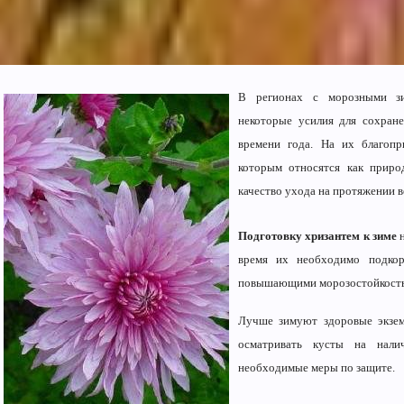
В регионах с морозными зи
некоторые усилия для сохран
времени года. На их благопр
которым относятся как приро
качество ухода на протяжении 
Подготовку хризантем к зиме
н
время их необходимо подкор
повышающими морозостойкость
Лучше зимуют здоровые экзем
осматривать кусты на нали
необходимые меры по защите.