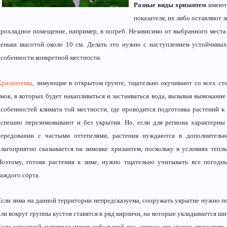
Разные виды хризантем
имеют 
показателя, их либо оставляют 
прохладное помещение, например, в погреб. Независимо от выбранного места 
пеньки высотой около 10 см. Делать это нужно с наступлением устойчивых
особенности конкретной местности.
Хризантемы
, зимующие в открытом грунте, тщательно окучивают со всех ст
ямок, в которых будет накапливаться и застаиваться вода, вызывая вымокание
особенностей климата той местности, где проводится подготовка растений к
успешно перезимовывают и без укрытия. Но, если для региона характерны
чередовании с частыми оттепелями, растения нуждаются в дополнительн
благоприятно сказывается на зимовке хризантем, поскольку в условиях теп
Поэтому, готовя растения к зиме, нужно тщательно учитывать все погодн
каждого сорта.
Если зима на данной территории непредсказуема, сооружать укрытие нужно по
ли вокруг группы кустов ставятся в ряд кирпичи, на которые укладывается ши
Если укрывной материал имеет небольшой вес, сверху его нужно придавить