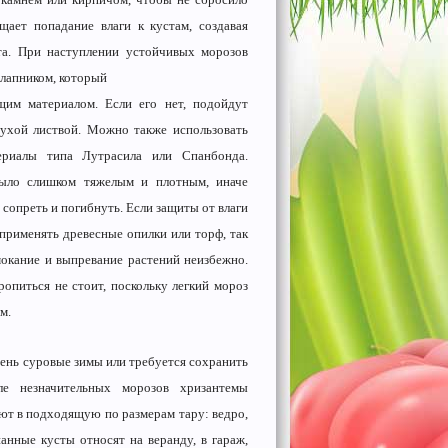
щает попадание влаги к кустам, создавая
та. При наступлении устойчивых морозов
лапником, который
щим материалом. Если его нет, подойдут
сухой листвой. Можно также использовать
ериалы типа Лутрасила или Спанбонда.
было слишком тяжелым и плотным, иначе
 сопреть и погибнуть. Если защиты от влаги
я применять древесные опилки или торф, так
мокание и выпревание растений неизбежно.
опиться не стоит, поскольку легкий мороз
м.
чень суровые зимы или требуется сохранить
ле незначительных морозов хризантемы
ют в подходящую по размерам тару: ведро,
панные кусты относят на веранду, в гараж,