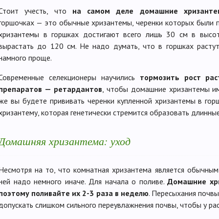
Стоит учесть, что
на самом деле домашние хризанте
горшочках — это обычные хризантемы, черенки которых были 
хризантемы в горшках достигают всего лишь 30 см в высот
вырастать до 120 см. Не надо думать, что в горшках растут
намного проще.
Современные селекционеры научились
тормозить рост ра
препаратов — ретардантов
, чтобы домашние хризантемы им
же вы будете прививать черенки купленной хризантемы в гор
хризантему, которая генетически стремится образовать длинны
Домашняя хризантема: уход
Несмотря на то, что комнатная хризантема является обычным
ней надо немного иначе. Для начала о поливе.
Домашние хр
поэтому поливайте их 2-3 раза в неделю
. Пересыхания почвы
допускать слишком сильного переувлажнения почвы, чтобы у рас