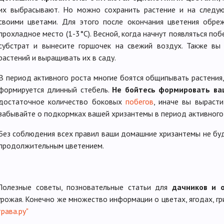
их выбрасывают. Но можно сохранить растение и на следу
своими цветами. Для этого после окончания цветения обреж
прохладное место (1-3°С). Весной, когда начнут появляться поб
субстрат и вынесите горшочек на свежий воздух. Также вы
растений и выращивать их в саду.
В период активного роста многие боятся общипывать растения,
формируется длинный стебель.
Не бойтесь формировать ва
достаточное количество боковых
побегов
, иначе вы вырасти
забывайте о подкормках вашей хризантемы в период активного
Без соблюдения всех правил ваши домашние хризантемы не бу
продолжительным цветением.
Полезные советы, позновательные статьи для
дачников и 
урожая. Конечно же множество информации о цветах, ягодах, гр
трава.ру"