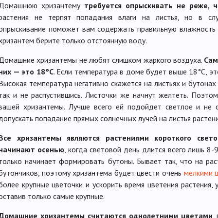
Домашнюю хризантему
требуется опрыскивать не реже, 
растения не терпят попадания влаги на листья, но в с
опрыскивание поможет вам содержать правильную влажность в
хризантем берите только отстоянную воду.
Домашние хризантемы не любят слишком жаркого воздуха.
Сам
них — это 18°С
. Если температура в доме будет выше 18°С, это
Высокая температура негативно скажется на листьях и бутонах
так и не распустившись. Листочки же начнут желтеть. Поэто
вашей хризантемы. Лучше всего ей подойдет светлое и не о
допускать попадание прямых солнечных лучей на листья растени
Все хризантемы являются растениями короткого свето
начинают осенью
, когда световой день длится всего лишь 8-
только начинает формировать бутоны. Бывает так, что на ра
бутончиков, поэтому хризантема будет цвести очень
мелкими 
более крупные цветочки и ускорить время цветения растения, 
оставив только самые крупные.
Домашние хризантемы считаются однолетними цветами
,