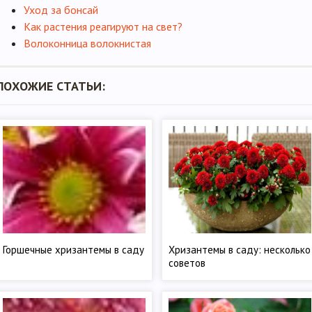
Уход за бонсай
Как растения реагируют на свет?
Волоконница волокнистая
ПОХОЖИЕ СТАТЬИ:
Горшечные хризантемы в саду
Хризантемы в саду: несколько
советов