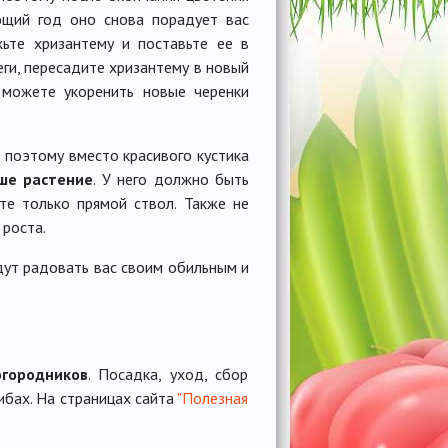
ющий год оно снова порадует вас
ьте хризантему и поставьте ее в
еги, пересадите хризантему в новый
 можете укоренить новые черенки
 поэтому вместо красивого кустика
ше растение
. У него должно быть
те только прямой ствол. Также не
 роста.
дут радовать вас своим обильным и
огородников
. Посадка, уход, сбор
ибах. На страницах сайта
"Полезная