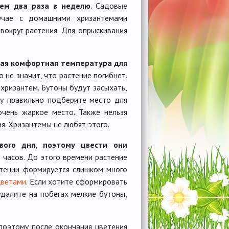
чем два раза в неделю
. Садовые
лучае с домашними хризантемами
округ растения. Для опрыскивания
ая комфортная температура для
 не значит, что растение погибнет.
 хризантем. Бутоны будут засыхать,
му правильно подберите место для
чень жаркое место. Также нельзя
я. Хризантемы не любят этого.
вого дня, поэтому цвести они
9 часов. До этого времени растение
стении формируется слишком много
цветами
. Если хотите сформировать
удалите на побегах мелкие бутоны,
 поэтому после окончания цветения