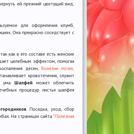
 вернуть ей прежний цветущий вид,
ьзуемое для оформления клумб,
ициях. Она прекрасно соседствует с
ак как в его составе есть женские
адает целебным эффектом, помогая
 воспаления десен,
болезни почек
.
танавливает кровотечения, служит
и ума.
Шалфей
может облегчить
лечебных процедур листья шалфея
огородников
. Посадка, уход, сбор
ибах. На страницах сайта
"Полезная