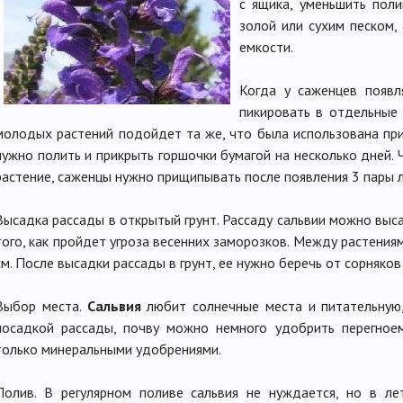
с ящика, уменьшить пол
золой или сухим песком,
емкости.
Когда у саженцев появл
пикировать в отдельные
молодых растений подойдет та же, что была использована при
нужно полить и прикрыть горшочки бумагой на несколько дней. 
растение, саженцы нужно прищипывать после появления 3 пары л
Высадка рассады в открытый грунт. Рассаду сальвии можно выс
того, как пройдет угроза весенних заморозков. Между растения
см. После высадки рассады в грунт, ее нужно беречь от сорняков
Выбор места.
Сальвия
любит солнечные места и питательную,
посадкой рассады, почву можно немного удобрить перегное
только минеральными удобрениями.
Полив. В регулярном поливе сальвия не нуждается, но в л