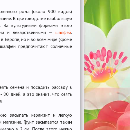
сленного рода (около 900 видов)
дицине. В цветоводстве наибольшую
). За культурными формами этого
кими и лекарственными —
шалфей
.
 Европе, но и во всем мире (кроме
е шалфеи предпочитают солнечные
еять семена и посадить рассаду в
- 80 дней, а это значит, что сеять
я.
но засыпать керамзит и легкую
 магазине. Грунт засыпается таким
имерно в 2 см. После этого нужно