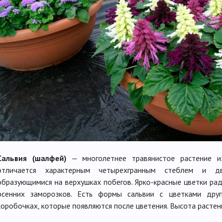
Сальвия (шалфей)
— многолетнее травянистое растение из
отличается характерным четырехгранным стеблем и дв
образующимися на верхушках побегов. Ярко-красные цветки рад
осенних заморозков. Есть формы сальвии с цветками друг
коробочках, которые появляются после цветения. Высота растени