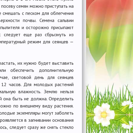
К посеву семян можно приступать на
е смешать с песком для облегчения
ерхности почвы. Семена сальвии
аспылителя и осторожно присыпают
х следует еще раз сбрызнуть из
емпературный режим для сеянцев —
растать, их нужно будет выставить
ли обеспечить дополнительную
чае, световой день для сеянцев
12 часов. Для молодых растений
альную влажность. Землю нельзя
ой она быть не должна. Определить
ожно по внешнему виду растения.
олодые экземпляры могут заболеть
роявляется в загнивании основания
лось, следует сразу же снять стекло