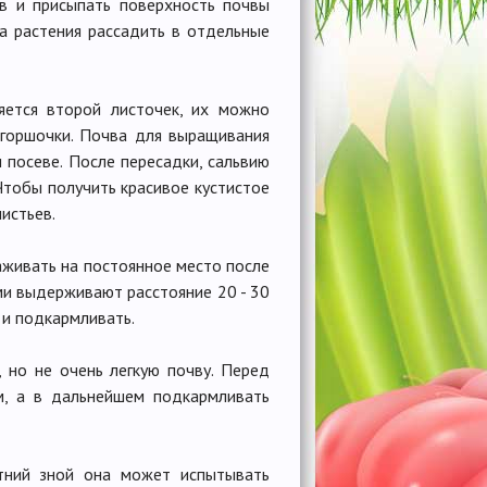
ив и присыпать поверхность почвы
 а растения рассадить в отдельные
яется второй листочек, их можно
 горшочки. Почва для выращивания
 посеве. После пересадки, сальвию
Чтобы получить красивое кустистое
истьев.
аживать на постоянное место после
ми выдерживают расстояние 20 - 30
 и подкармливать.
 но не очень легкую почву. Перед
м, а в дальнейшем подкармливать
етний зной она может испытывать