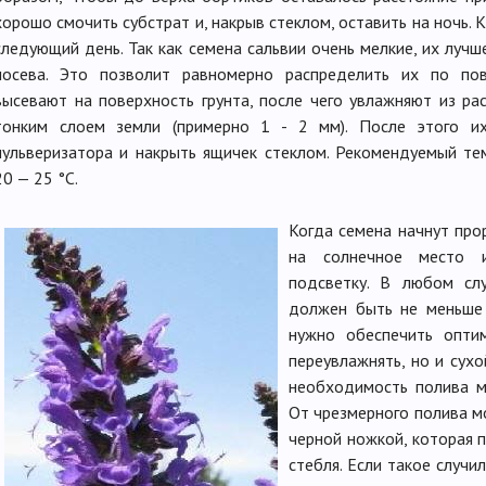
хорошо смочить субстрат и, накрыв стеклом, оставить на ночь. 
следующий день. Так как семена сальвии очень мелкие, их лучш
посева. Это позволит равномерно распределить их по пов
высевают на поверхность грунта, после чего увлажняют из р
тонким слоем земли (примерно 1 - 2 мм). После этого и
пульверизатора и накрыть ящичек стеклом. Рекомендуемый т
20 — 25 °C.
Когда семена начнут про
на солнечное место и
подсветку. В любом слу
должен быть не меньше 
нужно обеспечить оптим
переувлажнять, но и сух
необходимость полива м
От чрезмерного полива м
черной ножкой, которая п
стебля. Если такое случи