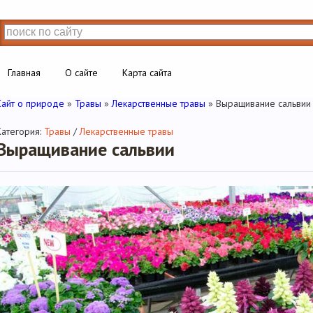
Главная
О сайте
Карта сайта
Сайт о природе
»
Травы
»
Лекарственные травы
» Выращивание сальвии
Категория:
Травы
/
Лекарственные травы
Выращивание сальвии