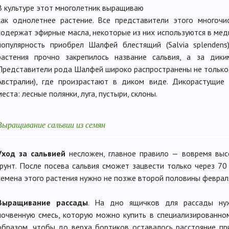
В культуре этот многолетник выращиваю
как однолетнее растение. Все представители этого многочи
содержат эфирные масла, некоторые из них используются в ме
популярность приобрел Шалфей блестящий (Salvia splendens
растения прочно закрепилось название сальвия, а за ди
Представители рода Шалфей широко распространены не только в
Австралии), где произрастают в диком виде. Дикорастущи
места: лесные полянки, луга, пустыри, склоны.
Выращивание сальвии из семян
Уход за сальвией
несложен, главное правило — вовремя выс
грунт. После посева сальвия сможет зацвести только через 70 
семена этого растения нужно не позже второй половины феврал
Выращивание рассады
. На дно ящичков для рассады нуж
почвенную смесь, которую можно купить в специализированном
образом, чтобы до верха бортиков оставалось расстояние пр