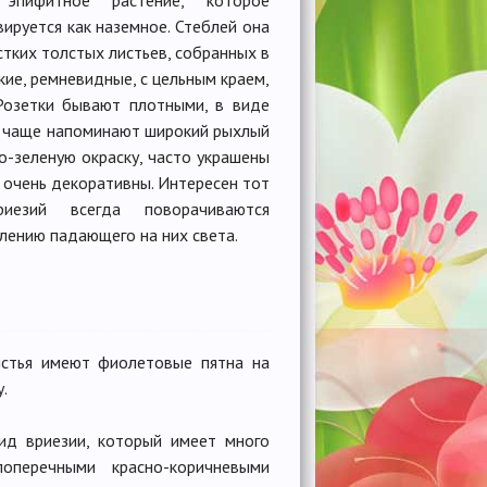
пифитное растение, которое
ируется как наземное. Стеблей она
стких толстых листьев, собранных в
дкие, ремневидные, с цельным краем,
Розетки бывают плотными, в виде
ни чаще напоминают широкий рыхлый
о-зеленую окраску, часто украшены
 очень декоративны. Интересен тот
иезий всегда поворачиваются
лению падающего на них света.
 листья имеют фиолетовые пятна на
.
вид вриезии, который имеет много
оперечными красно-коричневыми