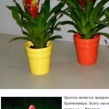
Вриезия
является прекрас
бромелиевых. Всего насч