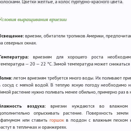
полосками. Цветки желтые, а колос пурпурно-красного цвета.
Условия выращивания вриезии
Освещение:
вриезии, обитатели тропиков Америки, предпочита
на северных окнах.
Температура:
вриезиям для хорошего роста необходим
температура — 20 — 22 °С. Зимой температура может снижаться д
Полив:
летом вриезиям требуется много воды. Их поливают прим
в сосуд с мягкой водой. В теплую ясную погоду необходимо н
Зимой растение нужно поливать менее обильно, примерно раз в 
Влажность воздуха:
вриезии нуждаются во влажном в
дополнительно опрыскивать растение. Поверхность земли
сфагнумом или ставить
горшок
в поддон с влажным песком и
растут в тепличках и оранжереях.