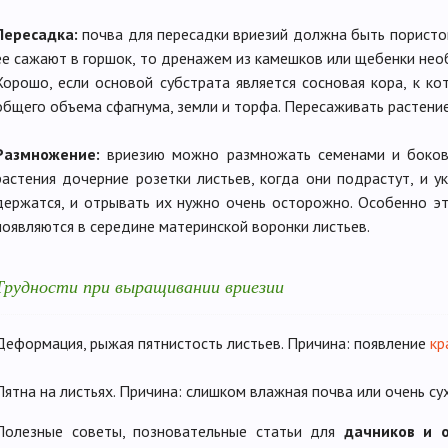
Пересадка:
почва для пересадки вриезий должна быть пористой
ее сажают в горшок, то дренажем из камешков или щебенки нео
Хорошо, если основой субстрата является сосновая кора, к к
общего объема сфагнума, земли и торфа. Пересаживать растение л
Размножение:
вриезию можно размножать семенами и боков
растения дочерние розетки листьев, когда они подрастут, и у
держатся, и отрывать их нужно очень осторожно. Особенно эт
появляются в середине материнской воронки листьев.
Трудности при выращивании вриезии
Деформация, рыжая пятнистость листьев. Причина: появление
кр
Пятна на листьях. Причина: слишком влажная почва или очень су
Полезные советы, позновательные статьи для
дачников и 