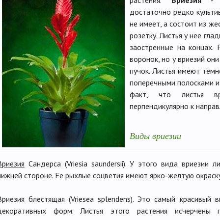
растения.
Вриезия
- э
достаточно редко культив
не имеет, а состоит из же
розетку. Листья у нее гла
заостренные на концах. 
воронок, но у вриезий о
пучок. Листья имеют темн
поперечными полосками и
факт, что листья вр
перпендикулярно к направ
Виды вриезии
Вриезия
Сандерса (Vriesia saundersii). У этого вида вриезии
нижней стороне. Ее рыхлые соцветия имеют ярко-желтую окраску
Вриезия блестящая (Vriesea splendens). Это самый красивый 
декоративных форм. Листья этого растения исчерчены п