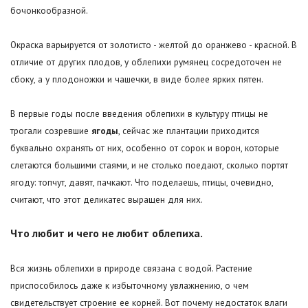
бочонкообразной.
Окраска варьируется от золотисто - желтой до оранжево - красной. В
отличие от других плодов, у облепихи румянец сосредоточен не
сбоку, а у плодоножки и чашечки, в виде более ярких пятен.
В первые годы после введения облепихи в культуру птицы не
трогали созревшие
ягоды
, сейчас же плантации приходится
буквально охранять от них, особенно от сорок и ворон, которые
слетаются большими стаями, и не столько поедают, сколько портят
ягоду: топчут, давят, пачкают. Что поделаешь, птицы, очевидно,
считают, что этот деликатес выращен для них.
Что любит и чего не любит облепиха.
Вся жизнь облепихи в природе связана с водой. Растение
приспособилось даже к избыточному увлажнению, о чем
свидетельствует строение ее корней. Вот почему недостаток влаги