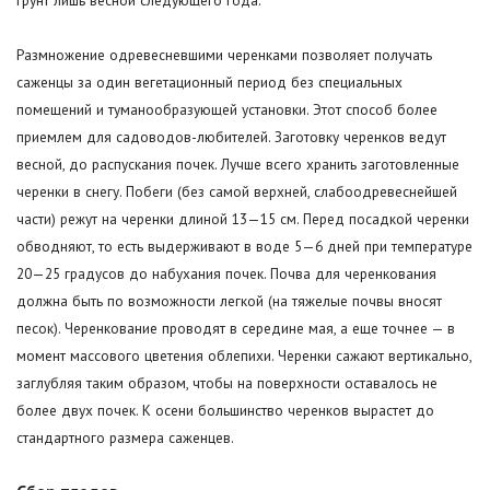
грунт лишь весной следующего года.
Размножение одревесневшими черенками позволяет получать
саженцы за один вегетационный период без специальных
помещений и туманообразующей установки. Этот способ более
приемлем для садоводов-любителей. Заготовку черенков ведут
весной, до распускания почек. Лучше всего хранить заготовленные
черенки в снегу. Побеги (без самой верхней, слабоодревеснейшей
части) режут на черенки длиной 13—15 см. Перед посадкой черенки
обводняют, то есть выдерживают в воде 5—6 дней при температуре
20—25 градусов до набухания почек. Почва для черенкования
должна быть по возможности легкой (на тяжелые почвы вносят
песок). Черенкование проводят в середине мая, а еще точнее — в
момент массового цветения облепихи. Черенки сажают вертикально,
заглубляя таким образом, чтобы на поверхности оставалось не
более двух почек. К осени большинство черенков вырастет до
стандартного размера саженцев.