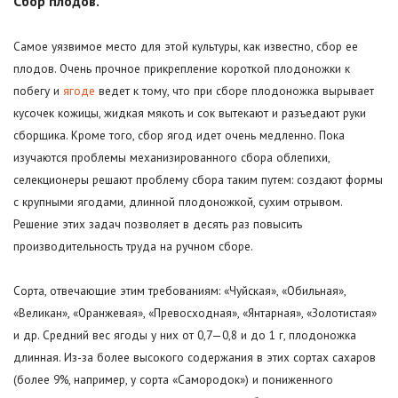
Сбор плодов.
Самое уязвимое место для этой культуры, как известно, сбор ее
плодов. Очень прочное прикрепление короткой плодоножки к
побегу и
ягоде
ведет к тому, что при сборе плодоножка вырывает
кусочек кожицы, жидкая мякоть и сок вытекают и разъедают руки
сборщика. Кроме того, сбор ягод идет очень медленно. Пока
изучаются проблемы механизированного сбора облепихи,
селекционеры решают проблему сбора таким путем: создают формы
с крупными ягодами, длинной плодоножкой, сухим отрывом.
Решение этих задач позволяет в десять раз повысить
производительность труда на ручном сборе.
Сорта, отвечающие этим требованиям: «Чуйская», «Обильная»,
«Великан», «Оранжевая», «Превосходная», «Янтарная», «Золотистая»
и др. Средний вес ягоды у них от 0,7—0,8 и до 1 г, плодоножка
длинная. Из-за более высокого содержания в этих сортах сахаров
(более 9%, например, у сорта «Самородок») и пониженного