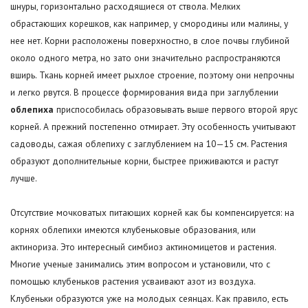
шнуры, горизонтально расходящиеся от ствола. Мелких
обрастающих корешков, как например, у смородины или малины, у
нее нет. Корни расположены поверхностно, в слое почвы глубиной
около одного метра, но зато они значительно распространяются
вширь. Ткань корней имеет рыхлое строение, поэтому они непрочны
и легко рвутся. В процессе формирования вида при заглублении
облепиха
приспособилась образовывать выше первого второй ярус
корней. А прежний постепенно отмирает. Эту особенность учитывают
садоводы, сажая облепиху с заглублением на 10—15 см. Растения
образуют дополнительные корни, быстрее приживаются и растут
лучше.
Отсутствие мочковатых питающих корней как бы компенсируется: на
корнях облепихи имеются клубеньковые образования, или
актинориза. Это интересный симбиоз актиномицетов и растения.
Многие ученые занимались этим вопросом и установили, что с
помощью клубеньков растения усваивают азот из воздуха.
Клубеньки образуются уже на молодых сеянцах. Как правило, есть