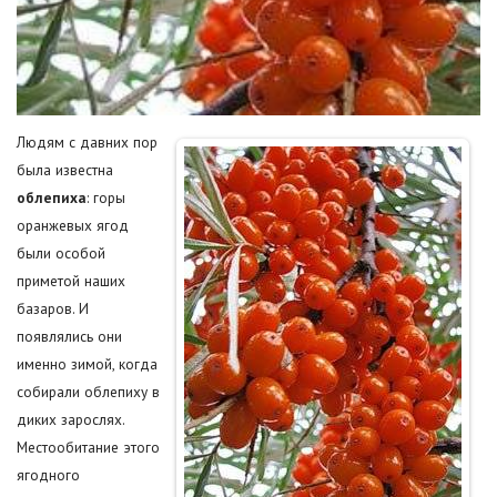
Людям с давних пор
была известна
облепиха
: горы
оранжевых ягод
были особой
приметой наших
базаров. И
появлялись они
именно зимой, когда
собирали облепиху в
диких зарослях.
Местообитание этого
ягодного