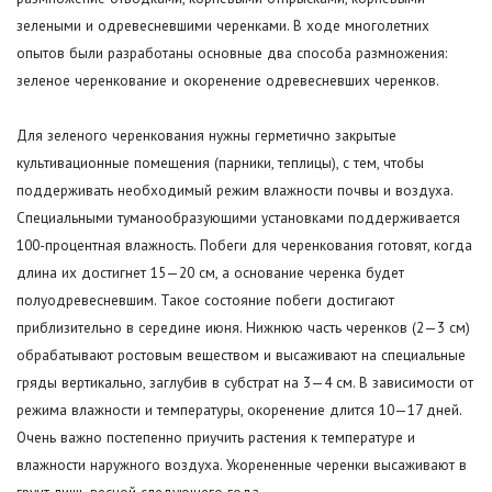
зелеными и одревесневшими черенками. В ходе многолетних
опытов были разработаны основные два способа размножения:
зеленое черенкование и окоренение одревесневших черенков.
Для зеленого черенкования нужны герметично закрытые
культивационные помещения (парники, теплицы), с тем, чтобы
поддерживать необходимый режим влажности почвы и воздуха.
Специальными туманообразующими установками поддерживается
100-процентная влажность. Побеги для черенкования готовят, когда
длина их достигнет 15—20 см, а основание черенка будет
полуодревесневшим. Такое состояние побеги достигают
приблизительно в середине июня. Нижнюю часть черенков (2—3 см)
обрабатывают ростовым веществом и высаживают на специальные
гряды вертикально, заглубив в субстрат на 3—4 см. В зависимости от
режима влажности и температуры, окоренение длится 10—17 дней.
Очень важно постепенно приучить растения к температуре и
влажности наружного воздуха. Укорененные черенки высаживают в