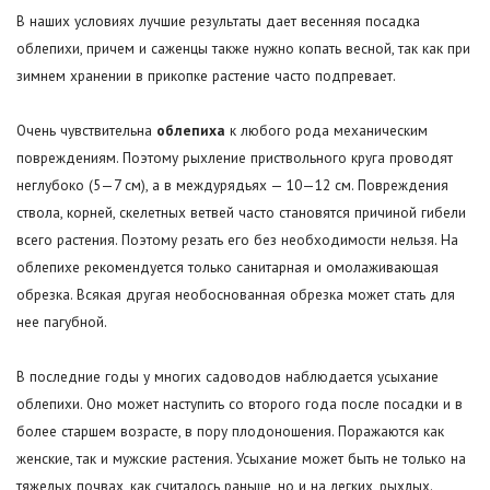
В наших условиях лучшие результаты дает весенняя посадка
облепихи, причем и саженцы также нужно копать весной, так как при
зимнем хранении в прикопке растение часто подпревает.
Очень чувствительна
облепиха
к любого рода механическим
повреждениям. Поэтому рыхление приствольного круга проводят
неглубоко (5—7 см), а в междурядьях — 10—12 см. Повреждения
ствола, корней, скелетных ветвей часто становятся причиной гибели
всего растения. Поэтому резать его без необходимости нельзя. На
облепихе рекомендуется только санитарная и омолаживающая
обрезка. Всякая другая необоснованная обрезка может стать для
нее пагубной.
В последние годы у многих садоводов наблюдается усыхание
облепихи. Оно может наступить со второго года после посадки и в
более старшем возрасте, в пору плодоношения. Поражаются как
женские, так и мужские растения. Усыхание может быть не только на
тяжелых почвах, как считалось раньше, но и на легких, рыхлых.