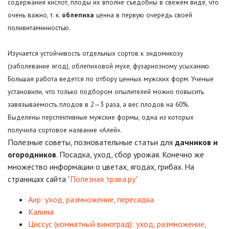
содержания кислот, плоды их вполне съедобны в свежем виде, что
очень важно, т. к.
облепиха
ценна в первую очередь своей
поливитаминностью.
Изучается устойчивость отдельных сортов к эндомикозу
(заболевание ягод), облепиховой мухе, фузариозному усыханию.
Большая работа ведется по отбору ценных мужских форм. Ученые
установили, что только подбором опылителей можно повысить
завязываемость плодов в 2—3 раза, а вес плодов на 60%.
Выделены перспективные мужские формы, одна из которых
получила сортовое название «Алей».
Полезные советы, позновательные статьи для
дачников и
огородников
. Посадка, уход, сбор урожая. Конечно же
множество информации о цветах, ягодах, грибах. На
страницах сайта
"Полезная трава.ру"
Аир: уход, размножение, пересадка
Калина
Циссус (комнатный виноград): уход, размножение,