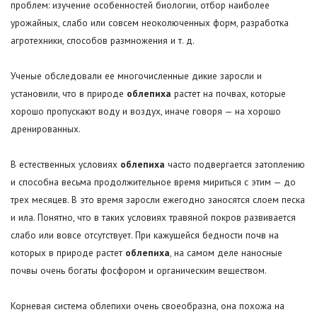
проблем: изучение особенностей биологии, отбор наиболее
урожайных, слабо или совсем неоколюченных форм, разработка
агротехники, способов размножения и т. д.
Ученые обследовали ее многочисленные дикие заросли и
установили, что в природе
облепиха
растет на почвах, которые
хорошо пропускают воду и воздух, иначе говоря — на хорошо
дренированных.
В естественных условиях
облепиха
часто подвергается затоплению
и способна весьма продолжительное время мириться с этим — до
трех месяцев. В это время заросли ежегодно заносятся слоем песка
и ила. Понятно, что в таких условиях травяной покров развивается
слабо или вовсе отсутствует. При кажущейся бедности почв на
которых в природе растет
облепиха
, на самом деле наносные
почвы очень богаты фосфором и органическим веществом.
Корневая система облепихи очень своеобразна, она похожа на