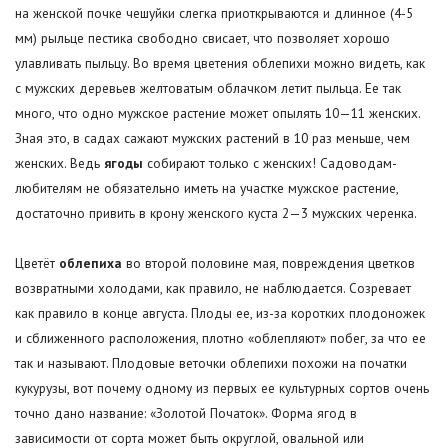
на женской почке чешуйки слегка приоткрываются и длинное (4-5
мм) рыльце пестика свободно свисает, что позволяет хорошо
улавливать пыльцу. Во время цветения облепихи можно видеть, как
с мужских деревьев желтоватым облачком летит пыльца. Ее так
много, что одно мужское растение может опылять 10—11 женских.
Зная это, в садах сажают мужских растений в 10 раз меньше, чем
женских. Ведь
ягоды
собирают только с женских! Садоводам-
любителям не обязательно иметь на участке мужское растение,
достаточно привить в крону женского куста 2—3 мужских черенка.
Цветёт
облепиха
во второй половине мая, повреждения цветков
возвратными холодами, как правило, не наблюдается. Созревает
как правило в конце августа. Плоды ее, из-за коротких плодоножек
и сближенного расположения, плотно «облепляют» побег, за что ее
так и называют. Плодовые веточки облепихи похожи на початки
кукурузы, вот почему одному из первых ее культурных сортов очень
точно дано название: «Золотой Початок». Форма ягод в
зависимости от сорта может быть округлой, овальной или